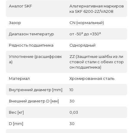
Аналог SKF
Альтернативная маркиров
ка SKF 6200-2Z/VA208
Зазор
CN (нормальный)
Диапазон температур
от -50° до +350°
Рядность подшипника
Однорядный
Уплотнение (расшифровк
ZZ (Защитные шайбы из ли
а)
стовой стали с обеих стор
он подшипника)
Материал
Хромированная сталь
Внутренний диаметр [mm]
10
Внешний диаметр D [мм]
30
Вес [кг]
0,03
D [mm]
30