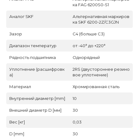
ка FAG 6200S0-S1
Аналог SKF
Альтернативная маркиров
ка SKF 6200-2Z/C3GJN
Зазор
C4 (больше С3)
Диапазон температур
от -40° до +220°
Рядность подшипника
Однорядный
Уплотнение (расшифровк
2RS (двустороннее резино
а)
вое уплотнение)
Материал
Хромированная сталь
Внутренний диаметр [mm]
10
Внешний диаметр D [мм]
30
Вес [кг]
0,03
D [mm]
30