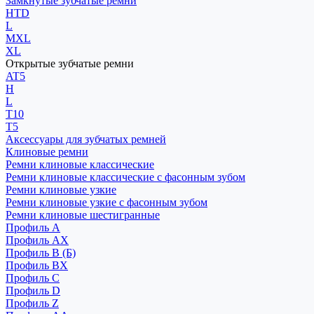
Замкнутые зубчатые ремни
HTD
L
MXL
XL
Открытые зубчатые ремни
AT5
H
L
T10
T5
Аксессуары для зубчатых ремней
Клиновые ремни
Ремни клиновые классические
Ремни клиновые классические с фасонным зубом
Ремни клиновые узкие
Ремни клиновые узкие с фасонным зубом
Ремни клиновые шестигранные
Профиль A
Профиль AX
Профиль B (Б)
Профиль BX
Профиль C
Профиль D
Профиль Z