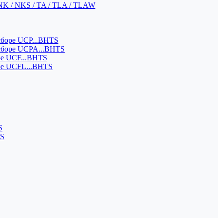
NK / NKS / TA / TLA / TLAW
боре UCP...BHTS
сборе UCPA...BHTS
ре UCF...BHTS
ре UCFL...BHTS
S
SS