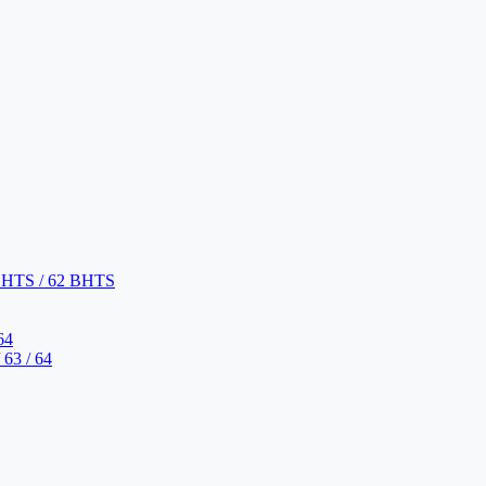
BHTS / 62 BHTS
64
63 / 64