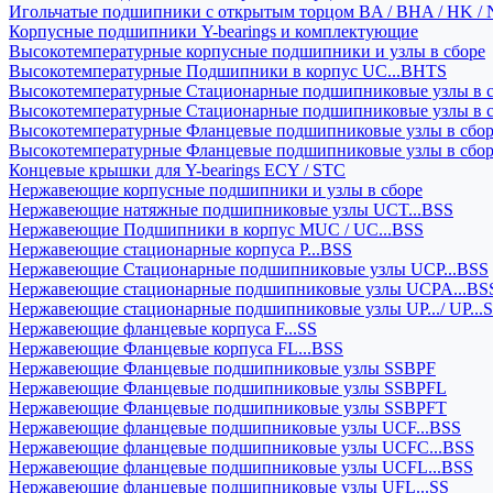
Игольчатые подшипники с открытым торцом BA / BHA / HK / 
Корпусные подшипники Y-bearings и комплектующие
Высокотемпературные корпусные подшипники и узлы в сборе
Высокотемпературные Подшипники в корпус UC...BHTS
Высокотемпературные Стационарные подшипниковые узлы в с
Высокотемпературные Стационарные подшипниковые узлы в 
Высокотемпературные Фланцевые подшипниковые узлы в сбо
Высокотемпературные Фланцевые подшипниковые узлы в сбо
Концевые крышки для Y-bearings ECY / STC
Нержавеющие корпусные подшипники и узлы в сборе
Нержавеющие натяжные подшипниковые узлы UCT...BSS
Нержавеющие Подшипники в корпус MUC / UC...BSS
Нержавеющие стационарные корпуса P...BSS
Нержавеющие Стационарные подшипниковые узлы UCP...BSS
Нержавеющие стационарные подшипниковые узлы UCPA...BS
Нержавеющие стационарные подшипниковые узлы UP.../ UP...
Нержавеющие фланцевые корпуса F...SS
Нержавеющие Фланцевые корпуса FL...BSS
Нержавеющие Фланцевые подшипниковые узлы SSBPF
Нержавеющие Фланцевые подшипниковые узлы SSBPFL
Нержавеющие Фланцевые подшипниковые узлы SSBPFT
Нержавеющие фланцевые подшипниковые узлы UCF...BSS
Нержавеющие фланцевые подшипниковые узлы UCFC...BSS
Нержавеющие фланцевые подшипниковые узлы UCFL...BSS
Нержавеющие фланцевые подшипниковые узлы UFL...SS