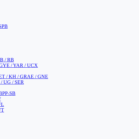
 SPB
 B / RB
 GYE / YAR / UCX
YET / KH / GRAE / GNE
/ UG / SER
 BPP-SB
F
FL
FT