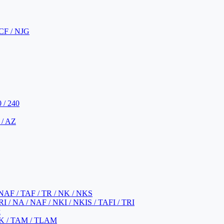
CF / NJG
 / 240
 / AZ
NAF / TAF / TR / NK / NKS
 / NA / NAF / NKI / NKIS / TAFI / TRI
м
K / TAM / TLAM