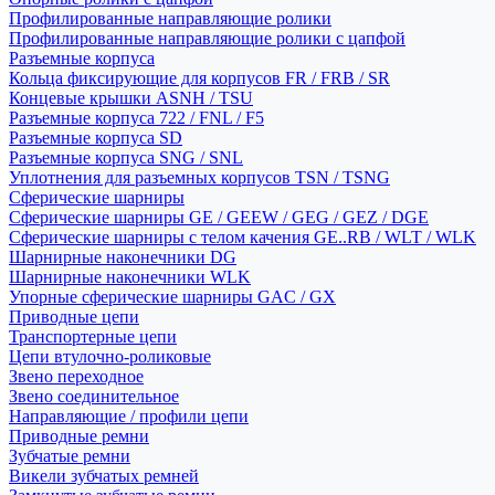
Профилированные направляющие ролики
Профилированные направляющие ролики с цапфой
Разъемные корпуса
Кольца фиксирующие для корпусов FR / FRB / SR
Концевые крышки ASNH / TSU
Разъемные корпуса 722 / FNL / F5
Разъемные корпуса SD
Разъемные корпуса SNG / SNL
Уплотнения для разъемных корпусов TSN / TSNG
Сферические шарниры
Сферические шарниры GE / GEEW / GEG / GEZ / DGE
Сферические шарниры с телом качения GE..RB / WLT / WLK
Шарнирные наконечники DG
Шарнирные наконечники WLK
Упорные сферические шарниры GAC / GX
Приводные цепи
Транспортерные цепи
Цепи втулочно-роликовые
Звено переходное
Звено соединительное
Направляющие / профили цепи
Приводные ремни
Зубчатые ремни
Викели зубчатых ремней