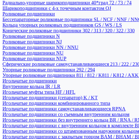
Радиально-упорные шарикоподшипники 40*град 72 / 73 / 74
Шарикоподшипники с 4-х точечным контактом QJ
Роликовые подшипники
Бессепараторные роликовые подшипники SL / NCF / NNF / NN
Кольца упорных роликовых подшипников GS / WS / LS
Конические роликовые подшипники 302 / 313 / 320 / 322 / 330
Роликовые подшипники N
Роликовые подшипники NJ
Роликовые подшипники NN / NNU
Роликовые подшипники NU
Роликовые подшипники NUP
Сферические роликовые самоустанавливающиеся 213 / 222 / 230
Упорные роликовые подшипники 292 / 294
Упорные роликовые подшипники 811 / 812 / K811 / K812 / AXK
Игольчатые подшипники
Внутренние кольца IR / LR
Игольчатые муфты типа HF / HFL
Игольчатые подшипники (сепаратор) K / KT
Игольчатые подшипники комбинированного типа
Игольчатые подшипники самоустанавливающиеся RPNA
Игольчатые подшипники со съемным внутренним кольцом
Игольчатые подшипники без внутреннего кольца BR / RNA / R
Игольчатые подшипники с внутренним кольцом в комплекте BRI
Игольчатые подшипники со штампованным наружним кольцо
Игольчатые подшипники с закрытым торцом BAM / BHAM / B