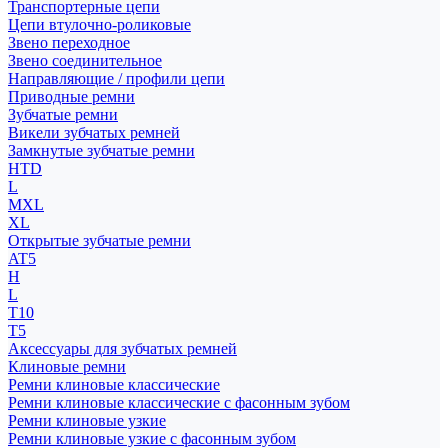
Транспортерные цепи
Цепи втулочно-роликовые
Звено переходное
Звено соединительное
Направляющие / профили цепи
Приводные ремни
Зубчатые ремни
Викели зубчатых ремней
Замкнутые зубчатые ремни
HTD
L
MXL
XL
Открытые зубчатые ремни
AT5
H
L
T10
T5
Аксессуары для зубчатых ремней
Клиновые ремни
Ремни клиновые классические
Ремни клиновые классические с фасонным зубом
Ремни клиновые узкие
Ремни клиновые узкие с фасонным зубом