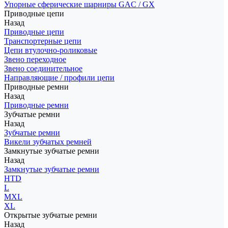
Упорные сферические шарниры GAC / GX
Приводные цепи
Назад
Приводные цепи
Транспортерные цепи
Цепи втулочно-роликовые
Звено переходное
Звено соединительное
Направляющие / профили цепи
Приводные ремни
Назад
Приводные ремни
Зубчатые ремни
Назад
Зубчатые ремни
Викели зубчатых ремней
Замкнутые зубчатые ремни
Назад
Замкнутые зубчатые ремни
HTD
L
MXL
XL
Открытые зубчатые ремни
Назад