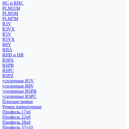
HC и RHC
PLM11M
PLM5M
PLM7M
R3V
R3VX
R5V
R5VX
R8V
RHA
RHB и HB
RSPA
RSPB
RSPC
RSPZ
усиленные R5V
усиленные R8V
усиленные RSPB
усиленные RSPC
Плоские ремни
Ремни вариаторные
Профиль 17x6
Профиль 22x8
Профиль 28x8
Профиль 37x10