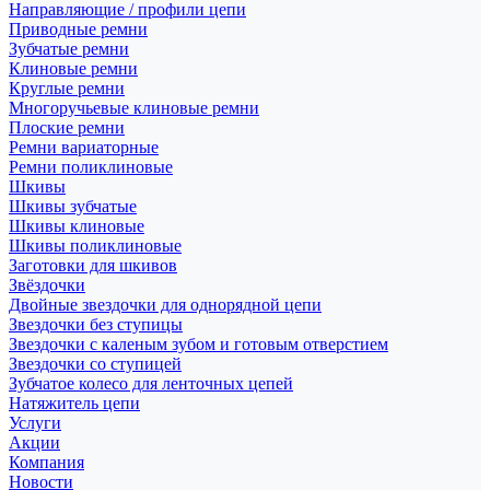
Направляющие / профили цепи
Приводные ремни
Зубчатые ремни
Клиновые ремни
Круглые ремни
Многоручьевые клиновые ремни
Плоские ремни
Ремни вариаторные
Ремни поликлиновые
Шкивы
Шкивы зубчатые
Шкивы клиновые
Шкивы поликлиновые
Заготовки для шкивов
Звёздочки
Двойные звездочки для однорядной цепи
Звездочки без ступицы
Звездочки с каленым зубом и готовым отверстием
Звездочки со ступицей
Зубчатое колесо для ленточных цепей
Натяжитель цепи
Услуги
Акции
Компания
Новости