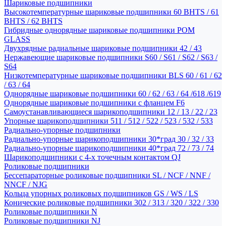
Шариковые подшипники
Высокотемпературные шариковые подшипники 60 BHTS / 61
BHTS / 62 BHTS
Гибридные однорядные шариковые подшипники POM
GLASS
Двухрядные радиальные шариковые подшипники 42 / 43
Нержавеющие шариковые подшипники S60 / S61 / S62 / S63 /
S64
Низкотемпературные шариковые подшипники BLS 60 / 61 / 62
/ 63 / 64
Однорядные шариковые подшипники 60 / 62 / 63 / 64 /618 /619
Однорядные шариковые подшипники с фланцем F6
Самоустанавливающиеся шарикоподшипники 12 / 13 / 22 / 23
Упорные шарикоподшипники 511 / 512 / 522 / 523 / 532 / 533
Радиально-упорные подшипники
Радиально-упорные шарикоподшипники 30*град 30 / 32 / 33
Радиально-упорные шарикоподшипники 40*град 72 / 73 / 74
Шарикоподшипники с 4-х точечным контактом QJ
Роликовые подшипники
Бессепараторные роликовые подшипники SL / NCF / NNF /
NNCF / NJG
Кольца упорных роликовых подшипников GS / WS / LS
Конические роликовые подшипники 302 / 313 / 320 / 322 / 330
Роликовые подшипники N
Роликовые подшипники NJ