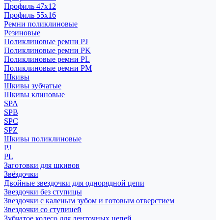
Профиль 47x12
Профиль 55x16
Ремни поликлиновые
Резиновые
Поликлиновые ремни PJ
Поликлиновые ремни PK
Поликлиновые ремни PL
Поликлиновые ремни PM
Шкивы
Шкивы зубчатые
Шкивы клиновые
SPA
SPB
SPC
SPZ
Шкивы поликлиновые
PJ
PL
Заготовки для шкивов
Звёздочки
Двойные звездочки для однорядной цепи
Звездочки без ступицы
Звездочки с каленым зубом и готовым отверстием
Звездочки со ступицей
Зубчатое колесо для ленточных цепей