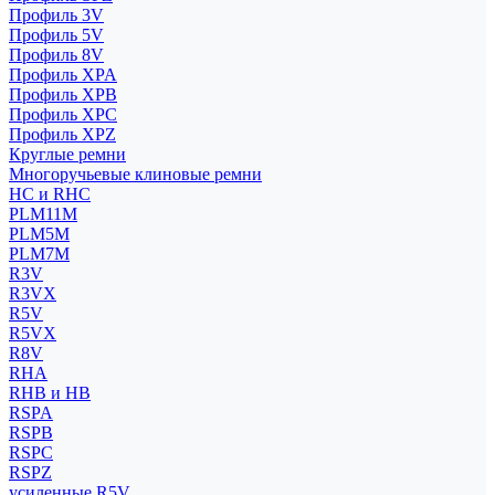
Профиль 3V
Профиль 5V
Профиль 8V
Профиль XPA
Профиль XPB
Профиль XPC
Профиль XPZ
Круглые ремни
Многоручьевые клиновые ремни
HC и RHC
PLM11M
PLM5M
PLM7M
R3V
R3VX
R5V
R5VX
R8V
RHA
RHB и HB
RSPA
RSPB
RSPC
RSPZ
усиленные R5V