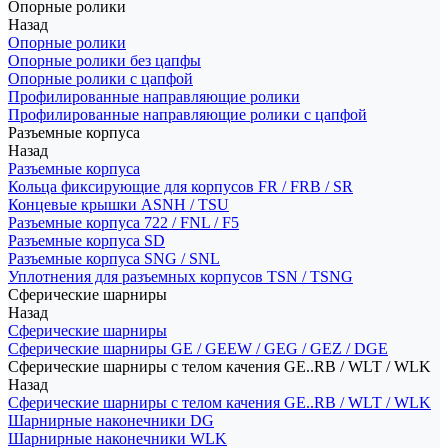
Опорные ролики
Назад
Опорные ролики
Опорные ролики без цапфы
Опорные ролики с цапфой
Профилированные направляющие ролики
Профилированные направляющие ролики с цапфой
Разъемные корпуса
Назад
Разъемные корпуса
Кольца фиксирующие для корпусов FR / FRB / SR
Концевые крышки ASNH / TSU
Разъемные корпуса 722 / FNL / F5
Разъемные корпуса SD
Разъемные корпуса SNG / SNL
Уплотнения для разъемных корпусов TSN / TSNG
Сферические шарниры
Назад
Сферические шарниры
Сферические шарниры GE / GEEW / GEG / GEZ / DGE
Сферические шарниры с телом качения GE..RB / WLT / WLK
Назад
Сферические шарниры с телом качения GE..RB / WLT / WLK
Шарнирные наконечники DG
Шарнирные наконечники WLK