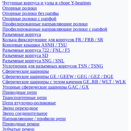
Чугунные корпуса и узлы в сборе Y-bearings
Опорные ролики
Опорные ролики без цапфы
Опорные ролики с цапфой
Профилированные направляющие ролики
Профилированные направляющие ролики с цапфой
Разъемные корпуса
Кольца фиксирующие для корпусов FR / FRB / SR
Концевые крышки ASNH / TSU
Разъемные корпуса 722 / FNL / F5
Разъемные корпуса SD
Разъемные корпуса SNG / SNL
Уплотнения для разъемных корпусов TSN / TSNG
Сферические шарниры
Сферические шарниры GE / GEEW / GEG / GEZ / DGE
Сферические шарниры с телом качения GE..RB / WLT / WLK
Упорные сферические шарниры GAC / GX
Приводные цепи
Транспортерные цепи
Цепи втулочно-роликовые
Звено переходное
Звено соединительное
Направляющие / профили цепи
Приводные ремни
Зубчатые ремни