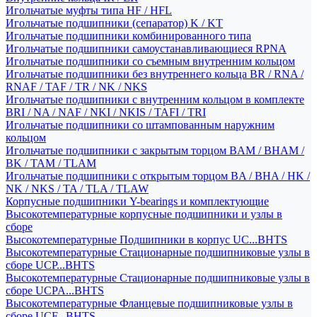
Игольчатые муфты типа HF / HFL
Игольчатые подшипники (сепаратор) K / KT
Игольчатые подшипники комбинированного типа
Игольчатые подшипники самоустанавливающиеся RPNA
Игольчатые подшипники со съемным внутренним кольцом
Игольчатые подшипники без внутреннего кольца BR / RNA /
RNAF / TAF / TR / NK / NKS
Игольчатые подшипники с внутренним кольцом в комплекте
BRI / NA / NAF / NKI / NKIS / TAFI / TRI
Игольчатые подшипники со штампованным наружним
кольцом
Игольчатые подшипники с закрытым торцом BAM / BHAM /
BK / TAM / TLAM
Игольчатые подшипники с открытым торцом BA / BHA / HK /
NK / NKS / TA / TLA / TLAW
Корпусные подшипники Y-bearings и комплектующие
Высокотемпературные корпусные подшипники и узлы в
сборе
Высокотемпературные Подшипники в корпус UC...BHTS
Высокотемпературные Стационарные подшипниковые узлы в
сборе UCP...BHTS
Высокотемпературные Стационарные подшипниковые узлы в
сборе UCPA...BHTS
Высокотемпературные Фланцевые подшипниковые узлы в
сборе UCF...BHTS