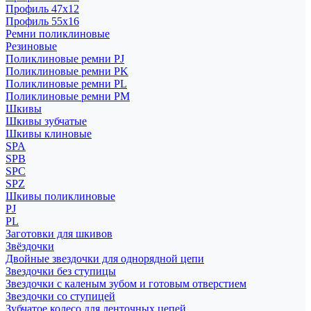
Профиль 47x12
Профиль 55x16
Ремни поликлиновые
Резиновые
Поликлиновые ремни PJ
Поликлиновые ремни PK
Поликлиновые ремни PL
Поликлиновые ремни PM
Шкивы
Шкивы зубчатые
Шкивы клиновые
SPA
SPB
SPC
SPZ
Шкивы поликлиновые
PJ
PL
Заготовки для шкивов
Звёздочки
Двойные звездочки для однорядной цепи
Звездочки без ступицы
Звездочки с каленым зубом и готовым отверстием
Звездочки со ступицей
Зубчатое колесо для ленточных цепей