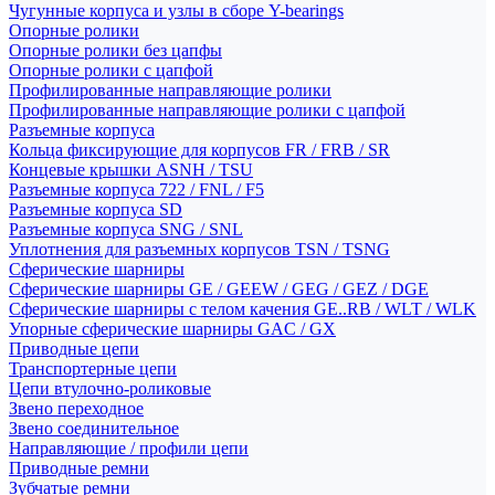
Чугунные корпуса и узлы в сборе Y-bearings
Опорные ролики
Опорные ролики без цапфы
Опорные ролики с цапфой
Профилированные направляющие ролики
Профилированные направляющие ролики с цапфой
Разъемные корпуса
Кольца фиксирующие для корпусов FR / FRB / SR
Концевые крышки ASNH / TSU
Разъемные корпуса 722 / FNL / F5
Разъемные корпуса SD
Разъемные корпуса SNG / SNL
Уплотнения для разъемных корпусов TSN / TSNG
Сферические шарниры
Сферические шарниры GE / GEEW / GEG / GEZ / DGE
Сферические шарниры с телом качения GE..RB / WLT / WLK
Упорные сферические шарниры GAC / GX
Приводные цепи
Транспортерные цепи
Цепи втулочно-роликовые
Звено переходное
Звено соединительное
Направляющие / профили цепи
Приводные ремни
Зубчатые ремни