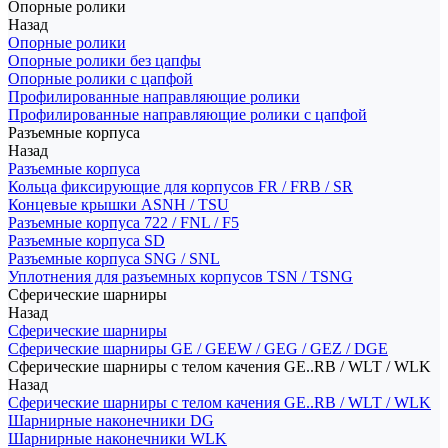
Опорные ролики
Назад
Опорные ролики
Опорные ролики без цапфы
Опорные ролики с цапфой
Профилированные направляющие ролики
Профилированные направляющие ролики с цапфой
Разъемные корпуса
Назад
Разъемные корпуса
Кольца фиксирующие для корпусов FR / FRB / SR
Концевые крышки ASNH / TSU
Разъемные корпуса 722 / FNL / F5
Разъемные корпуса SD
Разъемные корпуса SNG / SNL
Уплотнения для разъемных корпусов TSN / TSNG
Сферические шарниры
Назад
Сферические шарниры
Сферические шарниры GE / GEEW / GEG / GEZ / DGE
Сферические шарниры с телом качения GE..RB / WLT / WLK
Назад
Сферические шарниры с телом качения GE..RB / WLT / WLK
Шарнирные наконечники DG
Шарнирные наконечники WLK