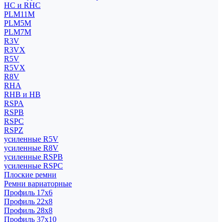
HC и RHC
PLM11M
PLM5M
PLM7M
R3V
R3VX
R5V
R5VX
R8V
RHA
RHB и HB
RSPA
RSPB
RSPC
RSPZ
усиленные R5V
усиленные R8V
усиленные RSPB
усиленные RSPC
Плоские ремни
Ремни вариаторные
Профиль 17x6
Профиль 22x8
Профиль 28x8
Профиль 37x10