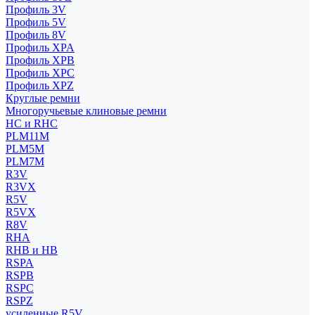
Профиль 3V
Профиль 5V
Профиль 8V
Профиль XPA
Профиль XPB
Профиль XPC
Профиль XPZ
Круглые ремни
Многоручьевые клиновые ремни
HC и RHC
PLM11M
PLM5M
PLM7M
R3V
R3VX
R5V
R5VX
R8V
RHA
RHB и HB
RSPA
RSPB
RSPC
RSPZ
усиленные R5V