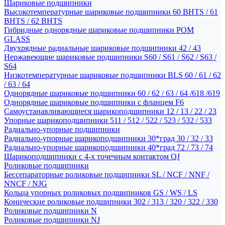
Шариковые подшипники
Высокотемпературные шариковые подшипники 60 BHTS / 61
BHTS / 62 BHTS
Гибридные однорядные шариковые подшипники POM
GLASS
Двухрядные радиальные шариковые подшипники 42 / 43
Нержавеющие шариковые подшипники S60 / S61 / S62 / S63 /
S64
Низкотемпературные шариковые подшипники BLS 60 / 61 / 62
/ 63 / 64
Однорядные шариковые подшипники 60 / 62 / 63 / 64 /618 /619
Однорядные шариковые подшипники с фланцем F6
Самоустанавливающиеся шарикоподшипники 12 / 13 / 22 / 23
Упорные шарикоподшипники 511 / 512 / 522 / 523 / 532 / 533
Радиально-упорные подшипники
Радиально-упорные шарикоподшипники 30*град 30 / 32 / 33
Радиально-упорные шарикоподшипники 40*град 72 / 73 / 74
Шарикоподшипники с 4-х точечным контактом QJ
Роликовые подшипники
Бессепараторные роликовые подшипники SL / NCF / NNF /
NNCF / NJG
Кольца упорных роликовых подшипников GS / WS / LS
Конические роликовые подшипники 302 / 313 / 320 / 322 / 330
Роликовые подшипники N
Роликовые подшипники NJ