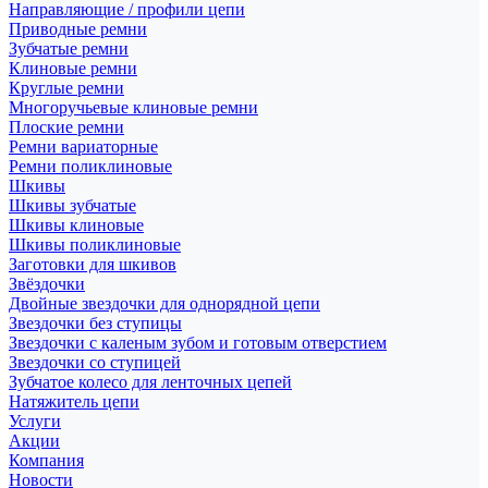
Направляющие / профили цепи
Приводные ремни
Зубчатые ремни
Клиновые ремни
Круглые ремни
Многоручьевые клиновые ремни
Плоские ремни
Ремни вариаторные
Ремни поликлиновые
Шкивы
Шкивы зубчатые
Шкивы клиновые
Шкивы поликлиновые
Заготовки для шкивов
Звёздочки
Двойные звездочки для однорядной цепи
Звездочки без ступицы
Звездочки с каленым зубом и готовым отверстием
Звездочки со ступицей
Зубчатое колесо для ленточных цепей
Натяжитель цепи
Услуги
Акции
Компания
Новости