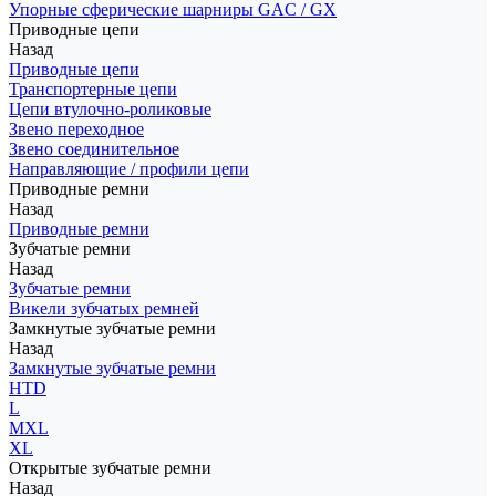
Упорные сферические шарниры GAC / GX
Приводные цепи
Назад
Приводные цепи
Транспортерные цепи
Цепи втулочно-роликовые
Звено переходное
Звено соединительное
Направляющие / профили цепи
Приводные ремни
Назад
Приводные ремни
Зубчатые ремни
Назад
Зубчатые ремни
Викели зубчатых ремней
Замкнутые зубчатые ремни
Назад
Замкнутые зубчатые ремни
HTD
L
MXL
XL
Открытые зубчатые ремни
Назад