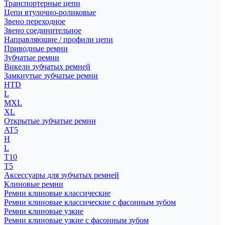
Транспортерные цепи
Цепи втулочно-роликовые
Звено переходное
Звено соединительное
Направляющие / профили цепи
Приводные ремни
Зубчатые ремни
Викели зубчатых ремней
Замкнутые зубчатые ремни
HTD
L
MXL
XL
Открытые зубчатые ремни
AT5
H
L
T10
T5
Аксессуары для зубчатых ремней
Клиновые ремни
Ремни клиновые классические
Ремни клиновые классические с фасонным зубом
Ремни клиновые узкие
Ремни клиновые узкие с фасонным зубом