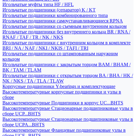
Игольчатые муфты типа HF / HFL
Игольчатые подшипники (сепаратор) K / KT
Игольчатые подшипники комбинированного типа
Игольчатые подшипники самоустанавливающиеся RPNA
Игольчатые подшипники со съемным внутренним кольцом
Игольчатые подшипники без внутреннего кольца BR / RNA /
RNAF / TAF / TR / NK / NKS
Игольчатые подшипники с внутренним кольцом в комплекте
BRI / NA / NAF / NKI / NKIS / TAFI / TRI
Игольчатые подшипники со штампованным наружним
кольцом
Игольчатые подшипники с закрытым торцом BAM / BHAM /
BK / TAM / TLAM
Игольчатые подшипники с открытым торцом BA / BHA / HK /
NK / NKS / TA / TLA / TLAW
Корпусные подшипники Y-bearings и комплектующие
Высокотемпературные корпусные подшипники и узлы в
сборе
Высокотемпературные Подшипники в корпус UC...BHTS
Высокотемпературные Стационарные подшипниковые узлы в
сборе UCP...BHTS
Высокотемпературные Стационарные подшипниковые узлы в
сборе UCPA...BHTS
Высокотемпературные Фланцевые подшипниковые узлы в
сборе UCF...BHTS