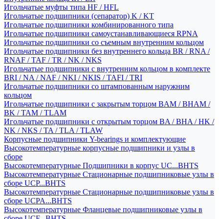
Игольчатые муфты типа HF / HFL
Игольчатые подшипники (сепаратор) K / KT
Игольчатые подшипники комбинированного типа
Игольчатые подшипники самоустанавливающиеся RPNA
Игольчатые подшипники со съемным внутренним кольцом
Игольчатые подшипники без внутреннего кольца BR / RNA /
RNAF / TAF / TR / NK / NKS
Игольчатые подшипники с внутренним кольцом в комплекте
BRI / NA / NAF / NKI / NKIS / TAFI / TRI
Игольчатые подшипники со штампованным наружним
кольцом
Игольчатые подшипники с закрытым торцом BAM / BHAM /
BK / TAM / TLAM
Игольчатые подшипники с открытым торцом BA / BHA / HK /
NK / NKS / TA / TLA / TLAW
Корпусные подшипники Y-bearings и комплектующие
Высокотемпературные корпусные подшипники и узлы в
сборе
Высокотемпературные Подшипники в корпус UC...BHTS
Высокотемпературные Стационарные подшипниковые узлы в
сборе UCP...BHTS
Высокотемпературные Стационарные подшипниковые узлы в
сборе UCPA...BHTS
Высокотемпературные Фланцевые подшипниковые узлы в
сборе UCF...BHTS