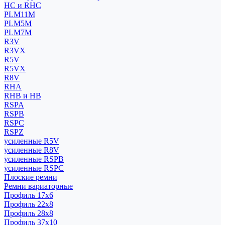
HC и RHC
PLM11M
PLM5M
PLM7M
R3V
R3VX
R5V
R5VX
R8V
RHA
RHB и HB
RSPA
RSPB
RSPC
RSPZ
усиленные R5V
усиленные R8V
усиленные RSPB
усиленные RSPC
Плоские ремни
Ремни вариаторные
Профиль 17x6
Профиль 22x8
Профиль 28x8
Профиль 37x10