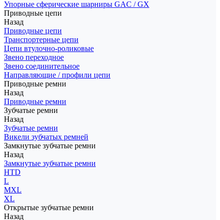
Упорные сферические шарниры GAC / GX
Приводные цепи
Назад
Приводные цепи
Транспортерные цепи
Цепи втулочно-роликовые
Звено переходное
Звено соединительное
Направляющие / профили цепи
Приводные ремни
Назад
Приводные ремни
Зубчатые ремни
Назад
Зубчатые ремни
Викели зубчатых ремней
Замкнутые зубчатые ремни
Назад
Замкнутые зубчатые ремни
HTD
L
MXL
XL
Открытые зубчатые ремни
Назад