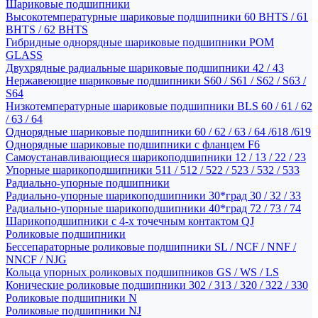
Шариковые подшипники
Высокотемпературные шариковые подшипники 60 BHTS / 61
BHTS / 62 BHTS
Гибридные однорядные шариковые подшипники POM
GLASS
Двухрядные радиальные шариковые подшипники 42 / 43
Нержавеющие шариковые подшипники S60 / S61 / S62 / S63 /
S64
Низкотемпературные шариковые подшипники BLS 60 / 61 / 62
/ 63 / 64
Однорядные шариковые подшипники 60 / 62 / 63 / 64 /618 /619
Однорядные шариковые подшипники с фланцем F6
Самоустанавливающиеся шарикоподшипники 12 / 13 / 22 / 23
Упорные шарикоподшипники 511 / 512 / 522 / 523 / 532 / 533
Радиально-упорные подшипники
Радиально-упорные шарикоподшипники 30*град 30 / 32 / 33
Радиально-упорные шарикоподшипники 40*град 72 / 73 / 74
Шарикоподшипники с 4-х точечным контактом QJ
Роликовые подшипники
Бессепараторные роликовые подшипники SL / NCF / NNF /
NNCF / NJG
Кольца упорных роликовых подшипников GS / WS / LS
Конические роликовые подшипники 302 / 313 / 320 / 322 / 330
Роликовые подшипники N
Роликовые подшипники NJ