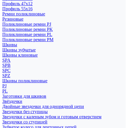
Профиль 47x12
Профиль 55x16
Ремни поликлиновые
Резиновые
Поликлиновые ремни PJ
Поликлиновые ремни PK
Поликлиновые ремни PL
Поликлиновые ремни PM
Шкивы
Шкивы зубчатые
Шкивы клиновые
SPA
SPB
SPC
SPZ
Шкивы поликлиновые
PJ
PL
Заготовки для шкивов
Звёздочки
Двойные звездочки для однорядной цепи
Звездочки без ступицы
Звездочки с каленым зубом и готовым отверстием
Звездочки со ступицей
Зубчатое колесо для ленточных цепей