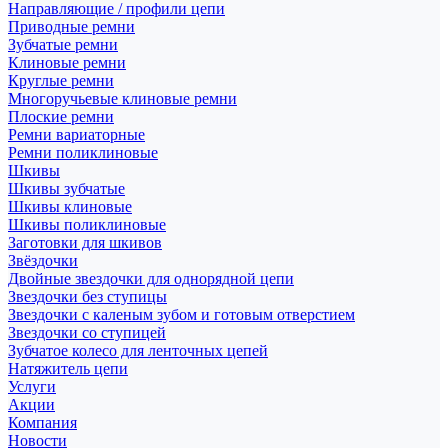
Направляющие / профили цепи
Приводные ремни
Зубчатые ремни
Клиновые ремни
Круглые ремни
Многоручьевые клиновые ремни
Плоские ремни
Ремни вариаторные
Ремни поликлиновые
Шкивы
Шкивы зубчатые
Шкивы клиновые
Шкивы поликлиновые
Заготовки для шкивов
Звёздочки
Двойные звездочки для однорядной цепи
Звездочки без ступицы
Звездочки с каленым зубом и готовым отверстием
Звездочки со ступицей
Зубчатое колесо для ленточных цепей
Натяжитель цепи
Услуги
Акции
Компания
Новости