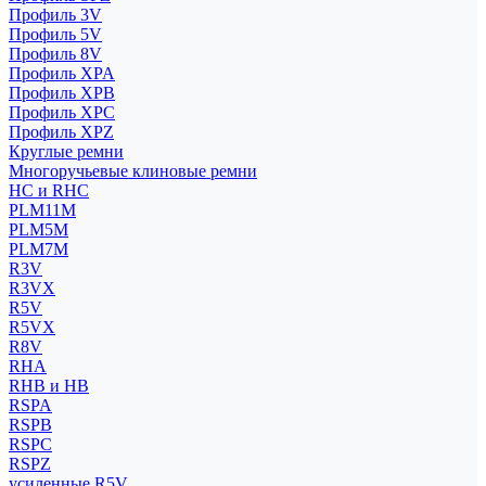
Профиль 3V
Профиль 5V
Профиль 8V
Профиль XPA
Профиль XPB
Профиль XPC
Профиль XPZ
Круглые ремни
Многоручьевые клиновые ремни
HC и RHC
PLM11M
PLM5M
PLM7M
R3V
R3VX
R5V
R5VX
R8V
RHA
RHB и HB
RSPA
RSPB
RSPC
RSPZ
усиленные R5V