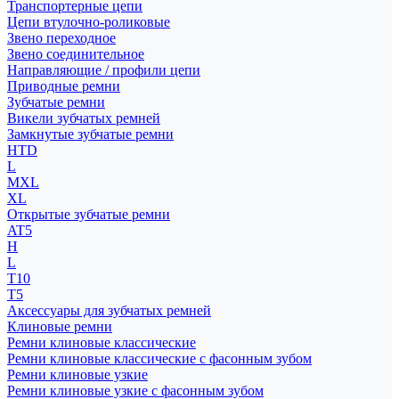
Транспортерные цепи
Цепи втулочно-роликовые
Звено переходное
Звено соединительное
Направляющие / профили цепи
Приводные ремни
Зубчатые ремни
Викели зубчатых ремней
Замкнутые зубчатые ремни
HTD
L
MXL
XL
Открытые зубчатые ремни
AT5
H
L
T10
T5
Аксессуары для зубчатых ремней
Клиновые ремни
Ремни клиновые классические
Ремни клиновые классические с фасонным зубом
Ремни клиновые узкие
Ремни клиновые узкие с фасонным зубом