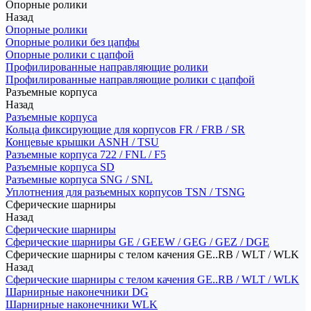
Опорные ролики
Назад
Опорные ролики
Опорные ролики без цапфы
Опорные ролики с цапфой
Профилированные направляющие ролики
Профилированные направляющие ролики с цапфой
Разъемные корпуса
Назад
Разъемные корпуса
Кольца фиксирующие для корпусов FR / FRB / SR
Концевые крышки ASNH / TSU
Разъемные корпуса 722 / FNL / F5
Разъемные корпуса SD
Разъемные корпуса SNG / SNL
Уплотнения для разъемных корпусов TSN / TSNG
Сферические шарниры
Назад
Сферические шарниры
Сферические шарниры GE / GEEW / GEG / GEZ / DGE
Сферические шарниры с телом качения GE..RB / WLT / WLK
Назад
Сферические шарниры с телом качения GE..RB / WLT / WLK
Шарнирные наконечники DG
Шарнирные наконечники WLK