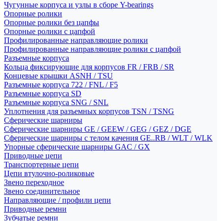
Чугунные корпуса и узлы в сборе Y-bearings
Опорные ролики
Опорные ролики без цапфы
Опорные ролики с цапфой
Профилированные направляющие ролики
Профилированные направляющие ролики с цапфой
Разъемные корпуса
Кольца фиксирующие для корпусов FR / FRB / SR
Концевые крышки ASNH / TSU
Разъемные корпуса 722 / FNL / F5
Разъемные корпуса SD
Разъемные корпуса SNG / SNL
Уплотнения для разъемных корпусов TSN / TSNG
Сферические шарниры
Сферические шарниры GE / GEEW / GEG / GEZ / DGE
Сферические шарниры с телом качения GE..RB / WLT / WLK
Упорные сферические шарниры GAC / GX
Приводные цепи
Транспортерные цепи
Цепи втулочно-роликовые
Звено переходное
Звено соединительное
Направляющие / профили цепи
Приводные ремни
Зубчатые ремни