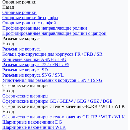
Опорные ролики
Назад
Опорные ролики
Опорные ролики без цапфы
Опорные ролики с цапфой
Профилированные направляющие ролики
Профилированные направляющие ролики с цапфой
Разъемные корпуса
Назад
Разъемные корпуса
Кольца фиксирующие для корпусов FR / FRB / SR
Концевые крышки ASNH / TSU
Разъемные корпуса 722 / FNL / F5
Разъемные корпуса SD
Разъемные корпуса SNG / SNL
Уплотнения для разъемных корпусов TSN / TSNG
Сферические шарниры
Назад
Сферические шарниры
Сферические шарниры GE / GEEW / GEG / GEZ / DGE
Сферические шарниры с телом качения GE..RB / WLT / WLK
Назад
Сферические шарниры с телом качения GE..RB / WLT / WLK
Шарнирные наконечники DG
Шарнирные наконечники WLK