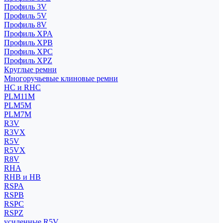
Профиль 3V
Профиль 5V
Профиль 8V
Профиль XPA
Профиль XPB
Профиль XPC
Профиль XPZ
Круглые ремни
Многоручьевые клиновые ремни
HC и RHC
PLM11M
PLM5M
PLM7M
R3V
R3VX
R5V
R5VX
R8V
RHA
RHB и HB
RSPA
RSPB
RSPC
RSPZ
усиленные R5V