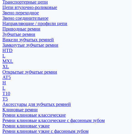
Транспортерные цепи
Цепи втулочно-роликовые
Звено переходное
Звено соединительное
Направляющие / профили цепи
Приводные ремни
Зубчатые ремни
Викели зубчатых ремней
Замкнутые зубчатые ремни
HTD
L
MXL
XL
Открытые зубчатые ремни
AT5
H
L
T10
T5
Аксессуары для зубчатых ремней
Клиновые ремни
Ремни клиновые классические
Ремни клиновые классические с фасонным зубом
Ремни клиновые узкие
Ремни клиновые узкие с фасонным зубом