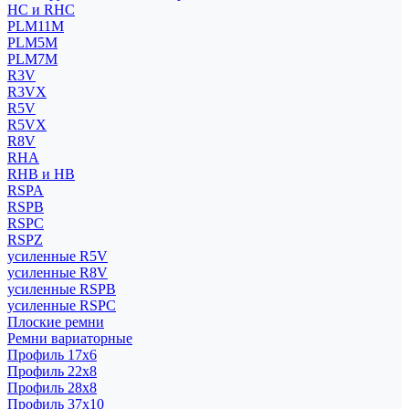
HC и RHC
PLM11M
PLM5M
PLM7M
R3V
R3VX
R5V
R5VX
R8V
RHA
RHB и HB
RSPA
RSPB
RSPC
RSPZ
усиленные R5V
усиленные R8V
усиленные RSPB
усиленные RSPC
Плоские ремни
Ремни вариаторные
Профиль 17x6
Профиль 22x8
Профиль 28x8
Профиль 37x10