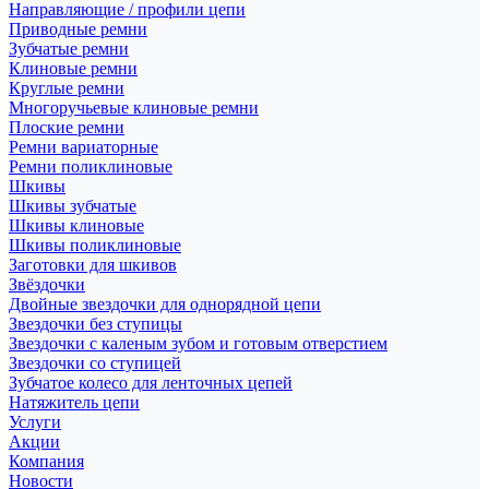
Направляющие / профили цепи
Приводные ремни
Зубчатые ремни
Клиновые ремни
Круглые ремни
Многоручьевые клиновые ремни
Плоские ремни
Ремни вариаторные
Ремни поликлиновые
Шкивы
Шкивы зубчатые
Шкивы клиновые
Шкивы поликлиновые
Заготовки для шкивов
Звёздочки
Двойные звездочки для однорядной цепи
Звездочки без ступицы
Звездочки с каленым зубом и готовым отверстием
Звездочки со ступицей
Зубчатое колесо для ленточных цепей
Натяжитель цепи
Услуги
Акции
Компания
Новости