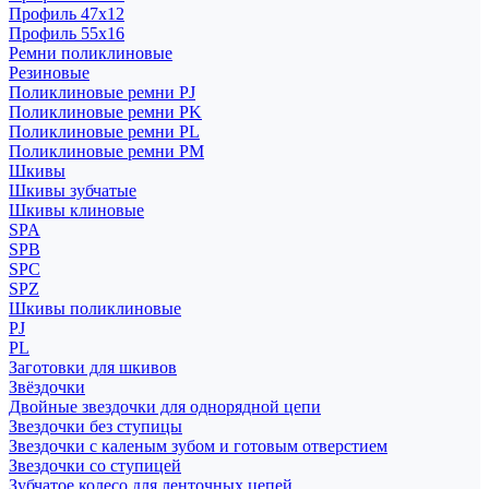
Профиль 47x12
Профиль 55x16
Ремни поликлиновые
Резиновые
Поликлиновые ремни PJ
Поликлиновые ремни PK
Поликлиновые ремни PL
Поликлиновые ремни PM
Шкивы
Шкивы зубчатые
Шкивы клиновые
SPA
SPB
SPC
SPZ
Шкивы поликлиновые
PJ
PL
Заготовки для шкивов
Звёздочки
Двойные звездочки для однорядной цепи
Звездочки без ступицы
Звездочки с каленым зубом и готовым отверстием
Звездочки со ступицей
Зубчатое колесо для ленточных цепей