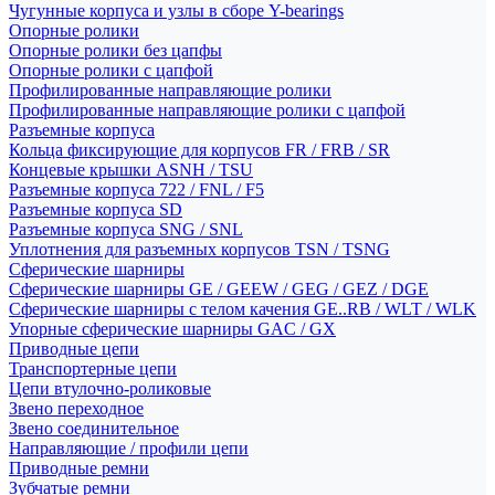
Чугунные корпуса и узлы в сборе Y-bearings
Опорные ролики
Опорные ролики без цапфы
Опорные ролики с цапфой
Профилированные направляющие ролики
Профилированные направляющие ролики с цапфой
Разъемные корпуса
Кольца фиксирующие для корпусов FR / FRB / SR
Концевые крышки ASNH / TSU
Разъемные корпуса 722 / FNL / F5
Разъемные корпуса SD
Разъемные корпуса SNG / SNL
Уплотнения для разъемных корпусов TSN / TSNG
Сферические шарниры
Сферические шарниры GE / GEEW / GEG / GEZ / DGE
Сферические шарниры с телом качения GE..RB / WLT / WLK
Упорные сферические шарниры GAC / GX
Приводные цепи
Транспортерные цепи
Цепи втулочно-роликовые
Звено переходное
Звено соединительное
Направляющие / профили цепи
Приводные ремни
Зубчатые ремни