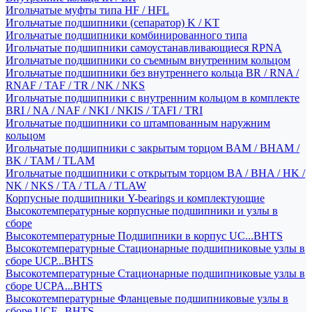
Игольчатые муфты типа HF / HFL
Игольчатые подшипники (сепаратор) K / KT
Игольчатые подшипники комбинированного типа
Игольчатые подшипники самоустанавливающиеся RPNA
Игольчатые подшипники со съемным внутренним кольцом
Игольчатые подшипники без внутреннего кольца BR / RNA /
RNAF / TAF / TR / NK / NKS
Игольчатые подшипники с внутренним кольцом в комплекте
BRI / NA / NAF / NKI / NKIS / TAFI / TRI
Игольчатые подшипники со штампованным наружним
кольцом
Игольчатые подшипники с закрытым торцом BAM / BHAM /
BK / TAM / TLAM
Игольчатые подшипники с открытым торцом BA / BHA / HK /
NK / NKS / TA / TLA / TLAW
Корпусные подшипники Y-bearings и комплектующие
Высокотемпературные корпусные подшипники и узлы в
сборе
Высокотемпературные Подшипники в корпус UC...BHTS
Высокотемпературные Стационарные подшипниковые узлы в
сборе UCP...BHTS
Высокотемпературные Стационарные подшипниковые узлы в
сборе UCPA...BHTS
Высокотемпературные Фланцевые подшипниковые узлы в
сборе UCF...BHTS