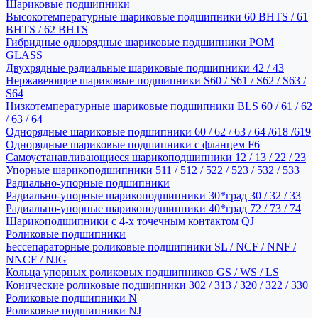
Шариковые подшипники
Высокотемпературные шариковые подшипники 60 BHTS / 61
BHTS / 62 BHTS
Гибридные однорядные шариковые подшипники POM
GLASS
Двухрядные радиальные шариковые подшипники 42 / 43
Нержавеющие шариковые подшипники S60 / S61 / S62 / S63 /
S64
Низкотемпературные шариковые подшипники BLS 60 / 61 / 62
/ 63 / 64
Однорядные шариковые подшипники 60 / 62 / 63 / 64 /618 /619
Однорядные шариковые подшипники с фланцем F6
Самоустанавливающиеся шарикоподшипники 12 / 13 / 22 / 23
Упорные шарикоподшипники 511 / 512 / 522 / 523 / 532 / 533
Радиально-упорные подшипники
Радиально-упорные шарикоподшипники 30*град 30 / 32 / 33
Радиально-упорные шарикоподшипники 40*град 72 / 73 / 74
Шарикоподшипники с 4-х точечным контактом QJ
Роликовые подшипники
Бессепараторные роликовые подшипники SL / NCF / NNF /
NNCF / NJG
Кольца упорных роликовых подшипников GS / WS / LS
Конические роликовые подшипники 302 / 313 / 320 / 322 / 330
Роликовые подшипники N
Роликовые подшипники NJ