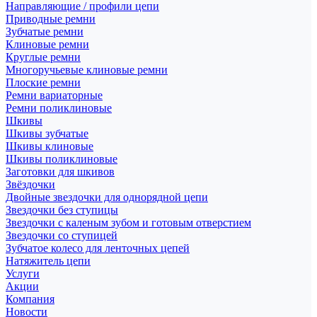
Направляющие / профили цепи
Приводные ремни
Зубчатые ремни
Клиновые ремни
Круглые ремни
Многоручьевые клиновые ремни
Плоские ремни
Ремни вариаторные
Ремни поликлиновые
Шкивы
Шкивы зубчатые
Шкивы клиновые
Шкивы поликлиновые
Заготовки для шкивов
Звёздочки
Двойные звездочки для однорядной цепи
Звездочки без ступицы
Звездочки с каленым зубом и готовым отверстием
Звездочки со ступицей
Зубчатое колесо для ленточных цепей
Натяжитель цепи
Услуги
Акции
Компания
Новости