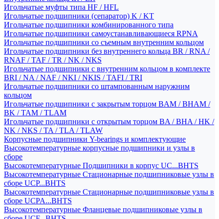
Игольчатые муфты типа HF / HFL
Игольчатые подшипники (сепаратор) K / KT
Игольчатые подшипники комбинированного типа
Игольчатые подшипники самоустанавливающиеся RPNA
Игольчатые подшипники со съемным внутренним кольцом
Игольчатые подшипники без внутреннего кольца BR / RNA /
RNAF / TAF / TR / NK / NKS
Игольчатые подшипники с внутренним кольцом в комплекте
BRI / NA / NAF / NKI / NKIS / TAFI / TRI
Игольчатые подшипники со штампованным наружним
кольцом
Игольчатые подшипники с закрытым торцом BAM / BHAM /
BK / TAM / TLAM
Игольчатые подшипники с открытым торцом BA / BHA / HK /
NK / NKS / TA / TLA / TLAW
Корпусные подшипники Y-bearings и комплектующие
Высокотемпературные корпусные подшипники и узлы в
сборе
Высокотемпературные Подшипники в корпус UC...BHTS
Высокотемпературные Стационарные подшипниковые узлы в
сборе UCP...BHTS
Высокотемпературные Стационарные подшипниковые узлы в
сборе UCPA...BHTS
Высокотемпературные Фланцевые подшипниковые узлы в
сборе UCF...BHTS