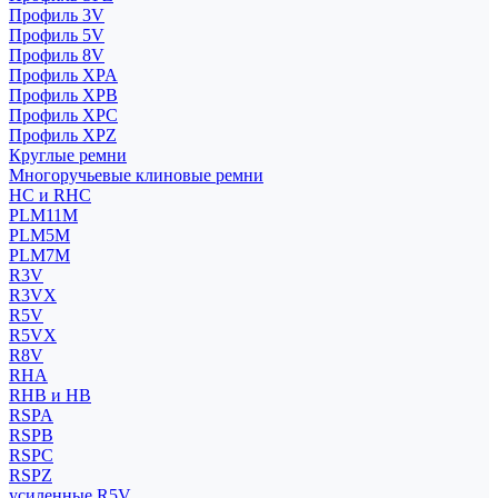
Профиль 3V
Профиль 5V
Профиль 8V
Профиль XPA
Профиль XPB
Профиль XPC
Профиль XPZ
Круглые ремни
Многоручьевые клиновые ремни
HC и RHC
PLM11M
PLM5M
PLM7M
R3V
R3VX
R5V
R5VX
R8V
RHA
RHB и HB
RSPA
RSPB
RSPC
RSPZ
усиленные R5V