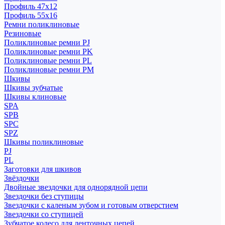
Профиль 47x12
Профиль 55x16
Ремни поликлиновые
Резиновые
Поликлиновые ремни PJ
Поликлиновые ремни PK
Поликлиновые ремни PL
Поликлиновые ремни PM
Шкивы
Шкивы зубчатые
Шкивы клиновые
SPA
SPB
SPC
SPZ
Шкивы поликлиновые
PJ
PL
Заготовки для шкивов
Звёздочки
Двойные звездочки для однорядной цепи
Звездочки без ступицы
Звездочки с каленым зубом и готовым отверстием
Звездочки со ступицей
Зубчатое колесо для ленточных цепей