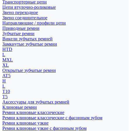
Транспортерные цепи
Цепи втулочно-роликовые
Звено переходное
Звено соединительное
Направляющие / профили цепи
Приводные ремни
Зубчатые ремни
Викели зубчатых ремней
Замкнутые зубчатые ремни
HTD
L
MXL
XL
Открытые зубчатые ремни
AT5
H
L
T10
T5
Аксессуары для зубчатых ремней
Клиновые ремни
Ремни клиновые классические
Ремни клиновые классические с фасонным зубом
Ремни клиновые узкие
Ремни клиновые узкие с фасонным зубом