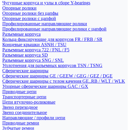
Чугунные корпуса и узлы в сборе Y-bearings
Опорные ролики
Опорные ролики без цапфы
Опорные ролики с цапфой
Профилированные направляющие ролики
Профилированные направляющие ролики с цапфой
Разъемные корпуса
Кольца фиксирующие для корпусов FR / FRB / SR
Концевые крышки ASNH / TSU
Разъемные корпуса 722 / FNL / F5
Разъемные корпуса SD
Разъемные корпуса SNG / SNL
Уплотнения для разъемных корпусов TSN / TSNG
Сферические шарниры
Сферические шарниры GE / GEEW / GEG / GEZ / DGE
Сферические шарниры с телом качения GE..RB / WLT / WLK
Упорные сферические шарниры GAC / GX
Приводные цепи
Транспортерные цепи
Цепи втулочно-роликовые
Звено переходное
Звено соединительное
Направляющие / профили цепи
Приводные ремни
Зубчатые ремни