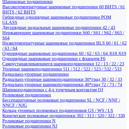
Шариковые подшипники
Высокотемпературные шариковые подшипники 60 BHTS / 61
BHTS / 62 BHTS
Гибридные однорядные шариковые подшипники POM
GLASS
Двухрядные радиальные шариковые подшипники 42 / 43
Нержавеющие шариковые подшипники S60 / S61 / S62 / S63 /
S64
Низкотемпературные шариковые подшипники BLS 60 / 61 / 62
/ 63 / 64
Однорядные шариковые подшипники 60 / 62 / 63 / 64 /618 /619
Однорядные шариковые подшипники с фланцем F6
Самоустанавливающиеся шарикоподшипники 12 / 13 / 22 / 23
Упорные шарикоподшипники 511 / 512 / 522 / 523 / 532 / 533
Радиально-упорные подшипники
Радиально-упорные шарикоподшипники 30*град 30 / 32 / 33
Радиально-упорные шарикоподшипники 40*град 72 / 73 / 74
Шарикоподшипники с 4-х точечным контактом QJ
Роликовые подшипники
Бессепараторные роликовые подшипники SL / NCF / NNF /
NNCF / NJG
Кольца упорных роликовых подшипников GS / WS / LS
Конические роликовые подшипники 302 / 313 / 320 / 322 / 330
Роликовые подшипники N
Роликовые подшипники NJ