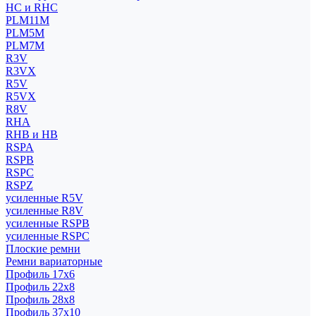
HC и RHC
PLM11M
PLM5M
PLM7M
R3V
R3VX
R5V
R5VX
R8V
RHA
RHB и HB
RSPA
RSPB
RSPC
RSPZ
усиленные R5V
усиленные R8V
усиленные RSPB
усиленные RSPC
Плоские ремни
Ремни вариаторные
Профиль 17x6
Профиль 22x8
Профиль 28x8
Профиль 37x10