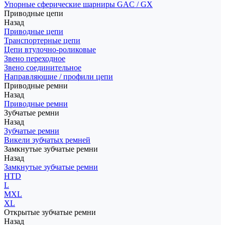
Упорные сферические шарниры GAC / GX
Приводные цепи
Назад
Приводные цепи
Транспортерные цепи
Цепи втулочно-роликовые
Звено переходное
Звено соединительное
Направляющие / профили цепи
Приводные ремни
Назад
Приводные ремни
Зубчатые ремни
Назад
Зубчатые ремни
Викели зубчатых ремней
Замкнутые зубчатые ремни
Назад
Замкнутые зубчатые ремни
HTD
L
MXL
XL
Открытые зубчатые ремни
Назад