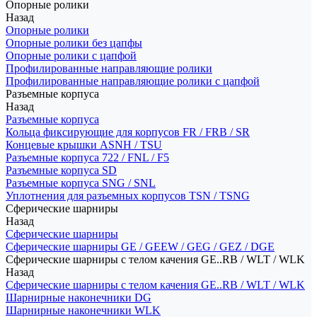
Опорные ролики
Назад
Опорные ролики
Опорные ролики без цапфы
Опорные ролики с цапфой
Профилированные направляющие ролики
Профилированные направляющие ролики с цапфой
Разъемные корпуса
Назад
Разъемные корпуса
Кольца фиксирующие для корпусов FR / FRB / SR
Концевые крышки ASNH / TSU
Разъемные корпуса 722 / FNL / F5
Разъемные корпуса SD
Разъемные корпуса SNG / SNL
Уплотнения для разъемных корпусов TSN / TSNG
Сферические шарниры
Назад
Сферические шарниры
Сферические шарниры GE / GEEW / GEG / GEZ / DGE
Сферические шарниры с телом качения GE..RB / WLT / WLK
Назад
Сферические шарниры с телом качения GE..RB / WLT / WLK
Шарнирные наконечники DG
Шарнирные наконечники WLK