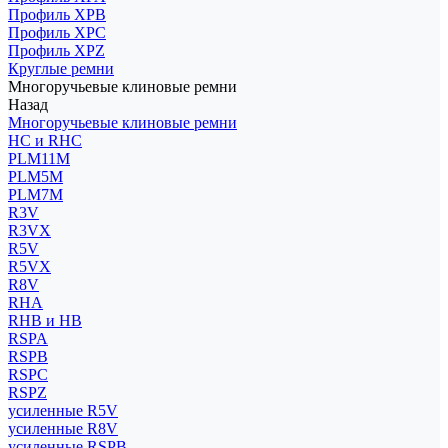
Профиль XPB
Профиль XPC
Профиль XPZ
Круглые ремни
Многоручьевые клиновые ремни
Назад
Многоручьевые клиновые ремни
HC и RHC
PLM11M
PLM5M
PLM7M
R3V
R3VX
R5V
R5VX
R8V
RHA
RHB и HB
RSPA
RSPB
RSPC
RSPZ
усиленные R5V
усиленные R8V
усиленные RSPB