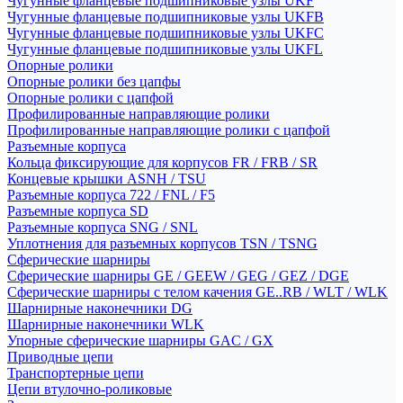
Чугунные фланцевые подшипниковые узлы UKF
Чугунные фланцевые подшипниковые узлы UKFB
Чугунные фланцевые подшипниковые узлы UKFC
Чугунные фланцевые подшипниковые узлы UKFL
Опорные ролики
Опорные ролики без цапфы
Опорные ролики с цапфой
Профилированные направляющие ролики
Профилированные направляющие ролики с цапфой
Разъемные корпуса
Кольца фиксирующие для корпусов FR / FRB / SR
Концевые крышки ASNH / TSU
Разъемные корпуса 722 / FNL / F5
Разъемные корпуса SD
Разъемные корпуса SNG / SNL
Уплотнения для разъемных корпусов TSN / TSNG
Сферические шарниры
Сферические шарниры GE / GEEW / GEG / GEZ / DGE
Сферические шарниры с телом качения GE..RB / WLT / WLK
Шарнирные наконечники DG
Шарнирные наконечники WLK
Упорные сферические шарниры GAC / GX
Приводные цепи
Транспортерные цепи
Цепи втулочно-роликовые