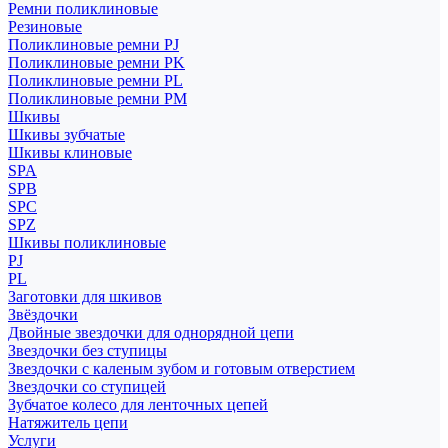
Ремни поликлиновые
Резиновые
Поликлиновые ремни PJ
Поликлиновые ремни PK
Поликлиновые ремни PL
Поликлиновые ремни PM
Шкивы
Шкивы зубчатые
Шкивы клиновые
SPA
SPB
SPC
SPZ
Шкивы поликлиновые
PJ
PL
Заготовки для шкивов
Звёздочки
Двойные звездочки для однорядной цепи
Звездочки без ступицы
Звездочки с каленым зубом и готовым отверстием
Звездочки со ступицей
Зубчатое колесо для ленточных цепей
Натяжитель цепи
Услуги