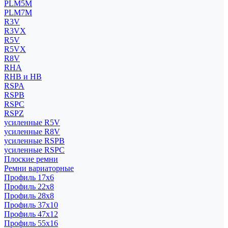
PLM5M
PLM7M
R3V
R3VX
R5V
R5VX
R8V
RHA
RHB и HB
RSPA
RSPB
RSPC
RSPZ
усиленные R5V
усиленные R8V
усиленные RSPB
усиленные RSPC
Плоские ремни
Ремни вариаторные
Профиль 17x6
Профиль 22x8
Профиль 28x8
Профиль 37x10
Профиль 47x12
Профиль 55x16