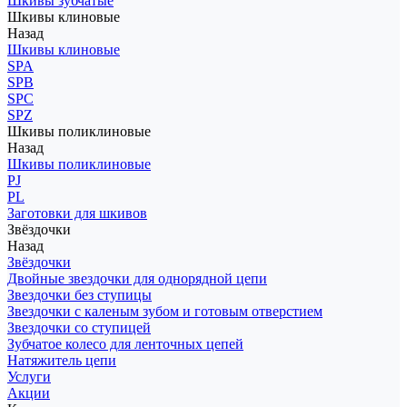
Шкивы зубчатые
Шкивы клиновые
Назад
Шкивы клиновые
SPA
SPB
SPC
SPZ
Шкивы поликлиновые
Назад
Шкивы поликлиновые
PJ
PL
Заготовки для шкивов
Звёздочки
Назад
Звёздочки
Двойные звездочки для однорядной цепи
Звездочки без ступицы
Звездочки с каленым зубом и готовым отверстием
Звездочки со ступицей
Зубчатое колесо для ленточных цепей
Натяжитель цепи
Услуги
Акции