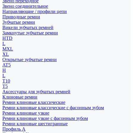
Звено переходное
Звено соединительное
Направляющие / профили цепи
Приводные ремни
Зубчатые ремни
Викели зубчатых ремней
Замкнутые зубчатые ремни
HTD
L
MXL
XL
Открытые зубчатые ремни
AT5
H
L
T10
T5
Аксессуары для зубчатых ремней
Клиновые ремни
Ремни клиновые классические
Ремни клиновые классические с фасонным зубом
Ремни клиновые узкие
Ремни клиновые узкие с фасонным зубом
Ремни клиновые шестигранные
Профиль A