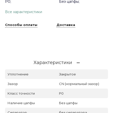
P0;
Без цапфы;
Все характеристики
Способы оплаты
Доставка
Характеристики
Уплотнение
Закрытое
Зазор
CN (нормальный зазор)
Класс точности
P0
Наличие цапфы
Без цапфы
Сепаратор
без сепаратора