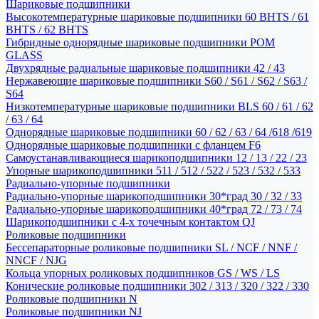
Шариковые подшипники
Высокотемпературные шариковые подшипники 60 BHTS / 61
BHTS / 62 BHTS
Гибридные однорядные шариковые подшипники POM
GLASS
Двухрядные радиальные шариковые подшипники 42 / 43
Нержавеющие шариковые подшипники S60 / S61 / S62 / S63 /
S64
Низкотемпературные шариковые подшипники BLS 60 / 61 / 62
/ 63 / 64
Однорядные шариковые подшипники 60 / 62 / 63 / 64 /618 /619
Однорядные шариковые подшипники с фланцем F6
Самоустанавливающиеся шарикоподшипники 12 / 13 / 22 / 23
Упорные шарикоподшипники 511 / 512 / 522 / 523 / 532 / 533
Радиально-упорные подшипники
Радиально-упорные шарикоподшипники 30*град 30 / 32 / 33
Радиально-упорные шарикоподшипники 40*град 72 / 73 / 74
Шарикоподшипники с 4-х точечным контактом QJ
Роликовые подшипники
Бессепараторные роликовые подшипники SL / NCF / NNF /
NNCF / NJG
Кольца упорных роликовых подшипников GS / WS / LS
Конические роликовые подшипники 302 / 313 / 320 / 322 / 330
Роликовые подшипники N
Роликовые подшипники NJ