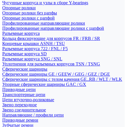
Чугунные корпуса и узлы в сборе Y-bearings
Опорные ролики
Опорные ролики без цапфы
Опорные ролики с цапфой
Профилированные направляющие ролики
Профилированные направляющие ролики с цапфой
Разъемные корпуса
Кольца фиксирующие для корпусов FR / FRB / SR
Концевые крышки ASNH / TSU
Разъемные корпуса 722 / FNL / F5
Разъемные корпуса SD
Разъемные корпуса SNG / SNL
Уплотнения для разъемных корпусов TSN / TSNG
Сферические шарниры
Сферические шарниры GE / GEEW / GEG / GEZ / DGE
Сферические шарниры с телом качения GE..RB / WLT / WLK
Упорные сферические шарниры GAC / GX
Приводные цепи
Транспортерные цепи
Цепи втулочно-роликовые
Звено переходное
Звено соединительное
Направляющие / профили цепи
Приводные ремни
Зубчатые ремни