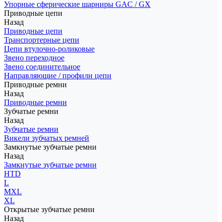
Упорные сферические шарниры GAC / GX
Приводные цепи
Назад
Приводные цепи
Транспортерные цепи
Цепи втулочно-роликовые
Звено переходное
Звено соединительное
Направляющие / профили цепи
Приводные ремни
Назад
Приводные ремни
Зубчатые ремни
Назад
Зубчатые ремни
Викели зубчатых ремней
Замкнутые зубчатые ремни
Назад
Замкнутые зубчатые ремни
HTD
L
MXL
XL
Открытые зубчатые ремни
Назад