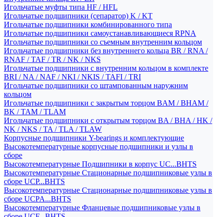
Игольчатые муфты типа HF / HFL
Игольчатые подшипники (сепаратор) K / KT
Игольчатые подшипники комбинированного типа
Игольчатые подшипники самоустанавливающиеся RPNA
Игольчатые подшипники со съемным внутренним кольцом
Игольчатые подшипники без внутреннего кольца BR / RNA /
RNAF / TAF / TR / NK / NKS
Игольчатые подшипники с внутренним кольцом в комплекте
BRI / NA / NAF / NKI / NKIS / TAFI / TRI
Игольчатые подшипники со штампованным наружним
кольцом
Игольчатые подшипники с закрытым торцом BAM / BHAM /
BK / TAM / TLAM
Игольчатые подшипники с открытым торцом BA / BHA / HK /
NK / NKS / TA / TLA / TLAW
Корпусные подшипники Y-bearings и комплектующие
Высокотемпературные корпусные подшипники и узлы в
сборе
Высокотемпературные Подшипники в корпус UC...BHTS
Высокотемпературные Стационарные подшипниковые узлы в
сборе UCP...BHTS
Высокотемпературные Стационарные подшипниковые узлы в
сборе UCPA...BHTS
Высокотемпературные Фланцевые подшипниковые узлы в
сборе UCF...BHTS