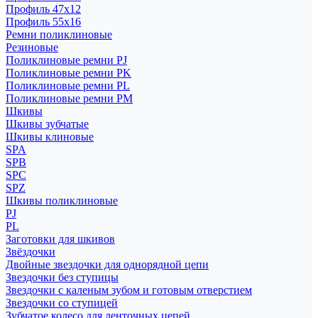
Профиль 47x12
Профиль 55x16
Ремни поликлиновые
Резиновые
Поликлиновые ремни PJ
Поликлиновые ремни PK
Поликлиновые ремни PL
Поликлиновые ремни PM
Шкивы
Шкивы зубчатые
Шкивы клиновые
SPA
SPB
SPC
SPZ
Шкивы поликлиновые
PJ
PL
Заготовки для шкивов
Звёздочки
Двойные звездочки для однорядной цепи
Звездочки без ступицы
Звездочки с каленым зубом и готовым отверстием
Звездочки со ступицей
Зубчатое колесо для ленточных цепей