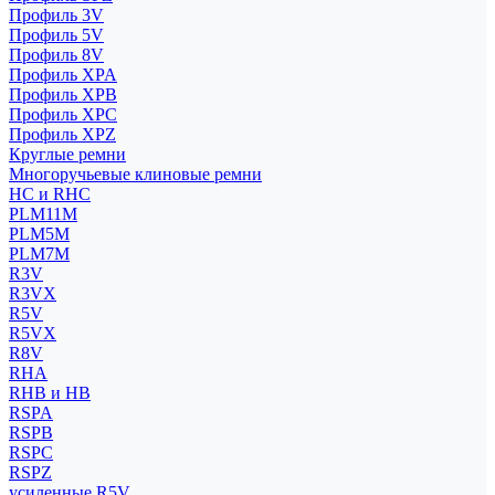
Профиль 3V
Профиль 5V
Профиль 8V
Профиль XPA
Профиль XPB
Профиль XPC
Профиль XPZ
Круглые ремни
Многоручьевые клиновые ремни
HC и RHC
PLM11M
PLM5M
PLM7M
R3V
R3VX
R5V
R5VX
R8V
RHA
RHB и HB
RSPA
RSPB
RSPC
RSPZ
усиленные R5V