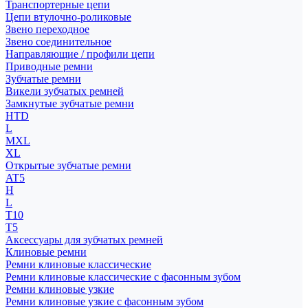
Транспортерные цепи
Цепи втулочно-роликовые
Звено переходное
Звено соединительное
Направляющие / профили цепи
Приводные ремни
Зубчатые ремни
Викели зубчатых ремней
Замкнутые зубчатые ремни
HTD
L
MXL
XL
Открытые зубчатые ремни
AT5
H
L
T10
T5
Аксессуары для зубчатых ремней
Клиновые ремни
Ремни клиновые классические
Ремни клиновые классические с фасонным зубом
Ремни клиновые узкие
Ремни клиновые узкие с фасонным зубом