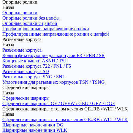
Опорные ролики
Назад
Опорные ролики
Опорные ролики без цапфы
Опорные ролики с цапфой
Профилированные направляющие ролики
Профилированные направляющие ролики с цапфой
Разъемные корпуса
Назад
Разъемные корпуса
Кольца фиксирующие для корпусов FR / FRB / SR
Концевые крышки ASNH / TSU
Разъемные корпуса 722 / FNL / F5
Разъемные корпуса SD
Разъемные корпуса SNG / SNL
Уплотнения для разъемных корпусов TSN / TSNG
Сферические шарниры
Назад
Сферические шарниры
Сферические шарниры GE / GEEW / GEG / GEZ / DGE
Сферические шарниры с телом качения GE..RB / WLT / WLK
Назад
Сферические шарниры с телом качения GE..RB / WLT / WLK
Шарнирные наконечники DG
Шарнирные наконечники WLK