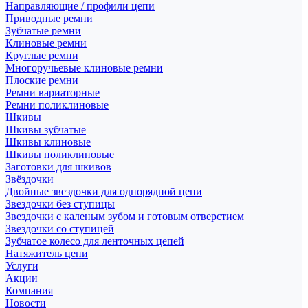
Направляющие / профили цепи
Приводные ремни
Зубчатые ремни
Клиновые ремни
Круглые ремни
Многоручьевые клиновые ремни
Плоские ремни
Ремни вариаторные
Ремни поликлиновые
Шкивы
Шкивы зубчатые
Шкивы клиновые
Шкивы поликлиновые
Заготовки для шкивов
Звёздочки
Двойные звездочки для однорядной цепи
Звездочки без ступицы
Звездочки с каленым зубом и готовым отверстием
Звездочки со ступицей
Зубчатое колесо для ленточных цепей
Натяжитель цепи
Услуги
Акции
Компания
Новости