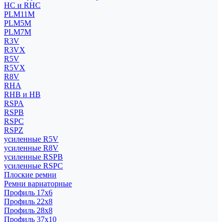
HC и RHC
PLM11M
PLM5M
PLM7M
R3V
R3VX
R5V
R5VX
R8V
RHA
RHB и HB
RSPA
RSPB
RSPC
RSPZ
усиленные R5V
усиленные R8V
усиленные RSPB
усиленные RSPC
Плоские ремни
Ремни вариаторные
Профиль 17x6
Профиль 22x8
Профиль 28x8
Профиль 37x10