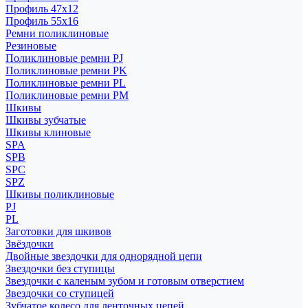
Профиль 47x12
Профиль 55x16
Ремни поликлиновые
Резиновые
Поликлиновые ремни PJ
Поликлиновые ремни PK
Поликлиновые ремни PL
Поликлиновые ремни PM
Шкивы
Шкивы зубчатые
Шкивы клиновые
SPA
SPB
SPC
SPZ
Шкивы поликлиновые
PJ
PL
Заготовки для шкивов
Звёздочки
Двойные звездочки для однорядной цепи
Звездочки без ступицы
Звездочки с каленым зубом и готовым отверстием
Звездочки со ступицей
Зубчатое колесо для ленточных цепей