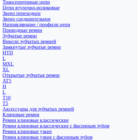
Транспортерные цепи
Цепи втулочно-роликовые
Звено переходное
Звено соединительное
Направляющие / профили цепи
Приводные ремни
Зубчатые ремни
Викели зубчатых ремней
Замкнутые зубчатые ремни
HTD
L
MXL
XL
Открытые зубчатые ремни
AT5
H
L
T10
T5
Аксессуары для зубчатых ремней
Клиновые ремни
Ремни клиновые классические
Ремни клиновые классические с фасонным зубом
Ремни клиновые узкие
Ремни клиновые узкие с фасонным зубом