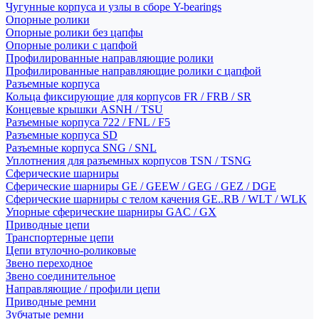
Чугунные корпуса и узлы в сборе Y-bearings
Опорные ролики
Опорные ролики без цапфы
Опорные ролики с цапфой
Профилированные направляющие ролики
Профилированные направляющие ролики с цапфой
Разъемные корпуса
Кольца фиксирующие для корпусов FR / FRB / SR
Концевые крышки ASNH / TSU
Разъемные корпуса 722 / FNL / F5
Разъемные корпуса SD
Разъемные корпуса SNG / SNL
Уплотнения для разъемных корпусов TSN / TSNG
Сферические шарниры
Сферические шарниры GE / GEEW / GEG / GEZ / DGE
Сферические шарниры с телом качения GE..RB / WLT / WLK
Упорные сферические шарниры GAC / GX
Приводные цепи
Транспортерные цепи
Цепи втулочно-роликовые
Звено переходное
Звено соединительное
Направляющие / профили цепи
Приводные ремни
Зубчатые ремни