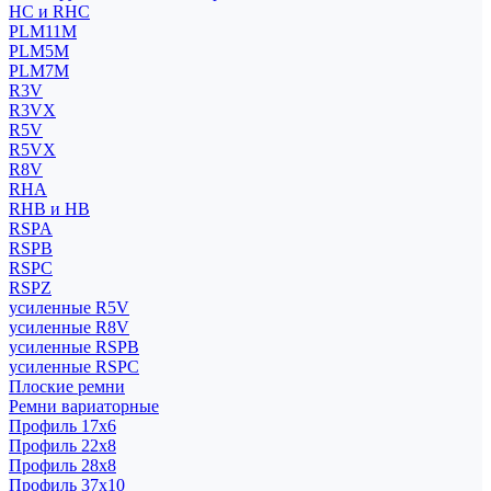
HC и RHC
PLM11M
PLM5M
PLM7M
R3V
R3VX
R5V
R5VX
R8V
RHA
RHB и HB
RSPA
RSPB
RSPC
RSPZ
усиленные R5V
усиленные R8V
усиленные RSPB
усиленные RSPC
Плоские ремни
Ремни вариаторные
Профиль 17x6
Профиль 22x8
Профиль 28x8
Профиль 37x10