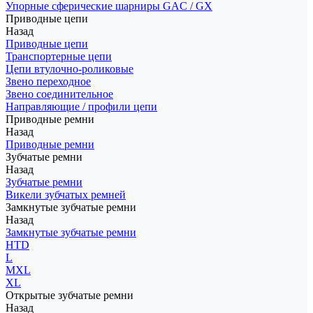
Упорные сферические шарниры GAC / GX
Приводные цепи
Назад
Приводные цепи
Транспортерные цепи
Цепи втулочно-роликовые
Звено переходное
Звено соединительное
Направляющие / профили цепи
Приводные ремни
Назад
Приводные ремни
Зубчатые ремни
Назад
Зубчатые ремни
Викели зубчатых ремней
Замкнутые зубчатые ремни
Назад
Замкнутые зубчатые ремни
HTD
L
MXL
XL
Открытые зубчатые ремни
Назад