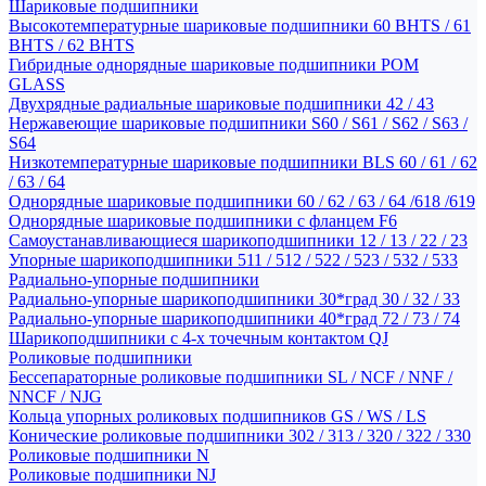
Шариковые подшипники
Высокотемпературные шариковые подшипники 60 BHTS / 61
BHTS / 62 BHTS
Гибридные однорядные шариковые подшипники POM
GLASS
Двухрядные радиальные шариковые подшипники 42 / 43
Нержавеющие шариковые подшипники S60 / S61 / S62 / S63 /
S64
Низкотемпературные шариковые подшипники BLS 60 / 61 / 62
/ 63 / 64
Однорядные шариковые подшипники 60 / 62 / 63 / 64 /618 /619
Однорядные шариковые подшипники с фланцем F6
Самоустанавливающиеся шарикоподшипники 12 / 13 / 22 / 23
Упорные шарикоподшипники 511 / 512 / 522 / 523 / 532 / 533
Радиально-упорные подшипники
Радиально-упорные шарикоподшипники 30*град 30 / 32 / 33
Радиально-упорные шарикоподшипники 40*град 72 / 73 / 74
Шарикоподшипники с 4-х точечным контактом QJ
Роликовые подшипники
Бессепараторные роликовые подшипники SL / NCF / NNF /
NNCF / NJG
Кольца упорных роликовых подшипников GS / WS / LS
Конические роликовые подшипники 302 / 313 / 320 / 322 / 330
Роликовые подшипники N
Роликовые подшипники NJ