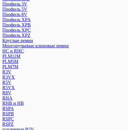
Профиль 3V
Профиль 5V
Профиль 8V
Профиль XPA
Профиль XPB
Профиль XPC
Профиль XPZ
Круглые ремни
Многоручьевые клиновые ремни
HC и RHC
PLM11M
PLM5M
PLM7M
R3V
R3VX
R5V
R5VX
R8V
RHA
RHB и HB
RSPA
RSPB
RSPC
RSPZ
усиленные R5V