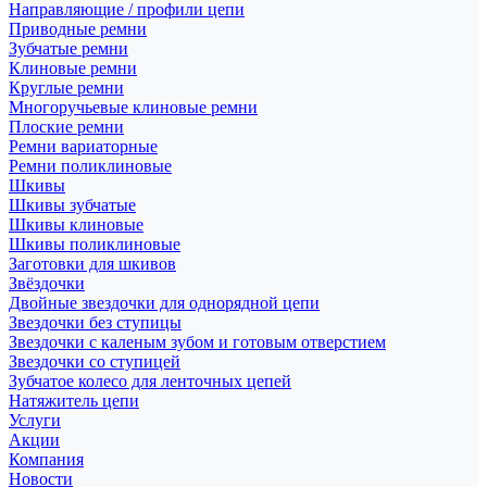
Направляющие / профили цепи
Приводные ремни
Зубчатые ремни
Клиновые ремни
Круглые ремни
Многоручьевые клиновые ремни
Плоские ремни
Ремни вариаторные
Ремни поликлиновые
Шкивы
Шкивы зубчатые
Шкивы клиновые
Шкивы поликлиновые
Заготовки для шкивов
Звёздочки
Двойные звездочки для однорядной цепи
Звездочки без ступицы
Звездочки с каленым зубом и готовым отверстием
Звездочки со ступицей
Зубчатое колесо для ленточных цепей
Натяжитель цепи
Услуги
Акции
Компания
Новости