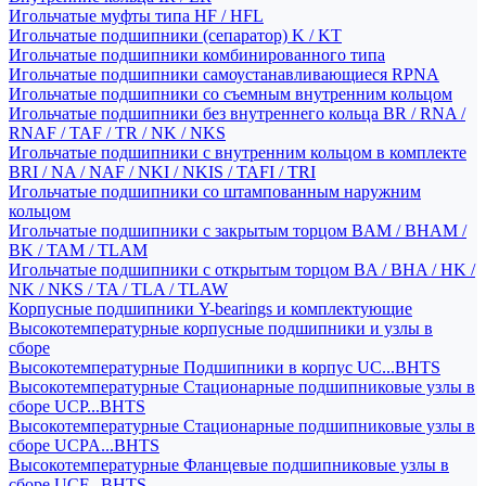
Игольчатые муфты типа HF / HFL
Игольчатые подшипники (сепаратор) K / KT
Игольчатые подшипники комбинированного типа
Игольчатые подшипники самоустанавливающиеся RPNA
Игольчатые подшипники со съемным внутренним кольцом
Игольчатые подшипники без внутреннего кольца BR / RNA /
RNAF / TAF / TR / NK / NKS
Игольчатые подшипники с внутренним кольцом в комплекте
BRI / NA / NAF / NKI / NKIS / TAFI / TRI
Игольчатые подшипники со штампованным наружним
кольцом
Игольчатые подшипники с закрытым торцом BAM / BHAM /
BK / TAM / TLAM
Игольчатые подшипники с открытым торцом BA / BHA / HK /
NK / NKS / TA / TLA / TLAW
Корпусные подшипники Y-bearings и комплектующие
Высокотемпературные корпусные подшипники и узлы в
сборе
Высокотемпературные Подшипники в корпус UC...BHTS
Высокотемпературные Стационарные подшипниковые узлы в
сборе UCP...BHTS
Высокотемпературные Стационарные подшипниковые узлы в
сборе UCPA...BHTS
Высокотемпературные Фланцевые подшипниковые узлы в
сборе UCF...BHTS