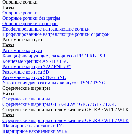
Опорные ролики
Назад
Опорные ролики
Опорные ролики без цапфы
Опорные ролики с цапфой
Профилированные направляющие ролики
Профилированные направляющие ролики с цапфой
Разъемные корпуса
Назад
Разъемные корпуса
Кольца фиксирующие для корпусов FR / FRB / SR
Концевые крышки ASNH / TSU
Разъемные корпуса 722 / FNL / F5
Разъемные корпуса SD
Разъемные корпуса SNG / SNL
Уплотнения для разъемных корпусов TSN / TSNG
Сферические шарниры
Назад
Сферические шарниры
Сферические шарниры GE / GEEW / GEG / GEZ / DGE
Сферические шарниры с телом качения GE..RB / WLT / WLK
Назад
Сферические шарниры с телом качения GE..RB / WLT / WLK
Шарнирные наконечники DG
Шарнирные наконечники WLK