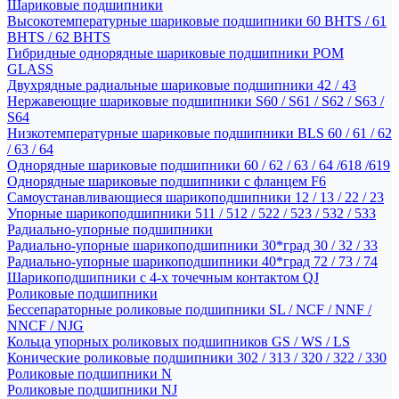
Шариковые подшипники
Высокотемпературные шариковые подшипники 60 BHTS / 61
BHTS / 62 BHTS
Гибридные однорядные шариковые подшипники POM
GLASS
Двухрядные радиальные шариковые подшипники 42 / 43
Нержавеющие шариковые подшипники S60 / S61 / S62 / S63 /
S64
Низкотемпературные шариковые подшипники BLS 60 / 61 / 62
/ 63 / 64
Однорядные шариковые подшипники 60 / 62 / 63 / 64 /618 /619
Однорядные шариковые подшипники с фланцем F6
Самоустанавливающиеся шарикоподшипники 12 / 13 / 22 / 23
Упорные шарикоподшипники 511 / 512 / 522 / 523 / 532 / 533
Радиально-упорные подшипники
Радиально-упорные шарикоподшипники 30*град 30 / 32 / 33
Радиально-упорные шарикоподшипники 40*град 72 / 73 / 74
Шарикоподшипники с 4-х точечным контактом QJ
Роликовые подшипники
Бессепараторные роликовые подшипники SL / NCF / NNF /
NNCF / NJG
Кольца упорных роликовых подшипников GS / WS / LS
Конические роликовые подшипники 302 / 313 / 320 / 322 / 330
Роликовые подшипники N
Роликовые подшипники NJ