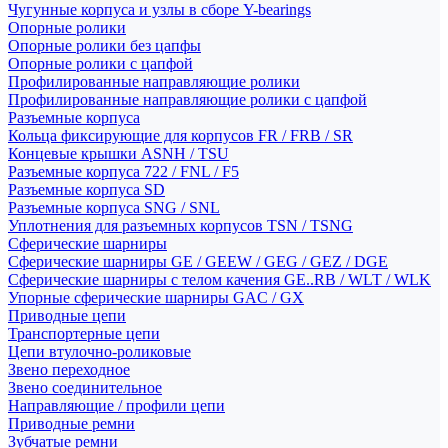
Чугунные корпуса и узлы в сборе Y-bearings
Опорные ролики
Опорные ролики без цапфы
Опорные ролики с цапфой
Профилированные направляющие ролики
Профилированные направляющие ролики с цапфой
Разъемные корпуса
Кольца фиксирующие для корпусов FR / FRB / SR
Концевые крышки ASNH / TSU
Разъемные корпуса 722 / FNL / F5
Разъемные корпуса SD
Разъемные корпуса SNG / SNL
Уплотнения для разъемных корпусов TSN / TSNG
Сферические шарниры
Сферические шарниры GE / GEEW / GEG / GEZ / DGE
Сферические шарниры с телом качения GE..RB / WLT / WLK
Упорные сферические шарниры GAC / GX
Приводные цепи
Транспортерные цепи
Цепи втулочно-роликовые
Звено переходное
Звено соединительное
Направляющие / профили цепи
Приводные ремни
Зубчатые ремни