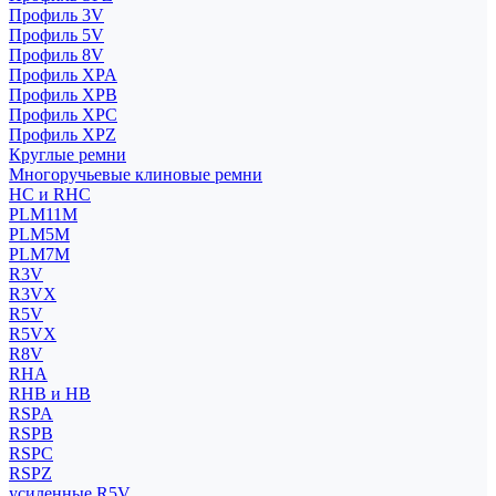
Профиль 3V
Профиль 5V
Профиль 8V
Профиль XPA
Профиль XPB
Профиль XPC
Профиль XPZ
Круглые ремни
Многоручьевые клиновые ремни
HC и RHC
PLM11M
PLM5M
PLM7M
R3V
R3VX
R5V
R5VX
R8V
RHA
RHB и HB
RSPA
RSPB
RSPC
RSPZ
усиленные R5V