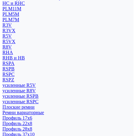
HC и RHC
PLM11M
PLM5M
PLM7M
R3V
R3VX
R5V
R5VX
R8V
RHA
RHB и HB
RSPA
RSPB
RSPC
RSPZ
усиленные R5V
усиленные R8V
усиленные RSPB
усиленные RSPC
Плоские ремни
Ремни вариаторные
Профиль 17x6
Профиль 22x8
Профиль 28x8
Профиль 37x10