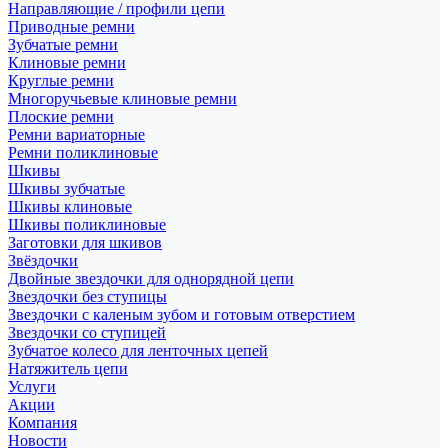
Направляющие / профили цепи
Приводные ремни
Зубчатые ремни
Клиновые ремни
Круглые ремни
Многоручьевые клиновые ремни
Плоские ремни
Ремни вариаторные
Ремни поликлиновые
Шкивы
Шкивы зубчатые
Шкивы клиновые
Шкивы поликлиновые
Заготовки для шкивов
Звёздочки
Двойные звездочки для однорядной цепи
Звездочки без ступицы
Звездочки с каленым зубом и готовым отверстием
Звездочки со ступицей
Зубчатое колесо для ленточных цепей
Натяжитель цепи
Услуги
Акции
Компания
Новости