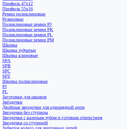
Профиль 47x12
Профиль 55x16
Ремни поликлиновые
Резиновые
Поликлиновые ремни PJ
Поликлиновые ремни PK
Поликлиновые ремни PL
Поликлиновые ремни PM
Шкивы
Шкивы зубчатые
Шкивы клиновые
SPA
SPB
SPC
SPZ
Шкивы поликлиновые
PJ
PL
Заготовки для шкивов
Звёздочки
Двойные звездочки для однорядной цепи
Звездочки без ступицы
Звездочки с каленым зубом и готовым отверстием
Звездочки со ступицей
Зубчатое колесо для ленточных цепей