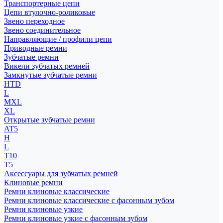
Транспортерные цепи
Цепи втулочно-роликовые
Звено переходное
Звено соединительное
Направляющие / профили цепи
Приводные ремни
Зубчатые ремни
Викели зубчатых ремней
Замкнутые зубчатые ремни
HTD
L
MXL
XL
Открытые зубчатые ремни
AT5
H
L
T10
T5
Аксессуары для зубчатых ремней
Клиновые ремни
Ремни клиновые классические
Ремни клиновые классические с фасонным зубом
Ремни клиновые узкие
Ремни клиновые узкие с фасонным зубом