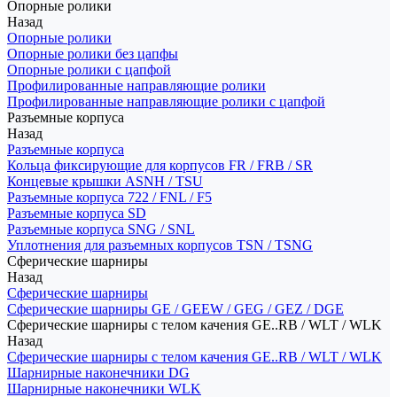
Опорные ролики
Назад
Опорные ролики
Опорные ролики без цапфы
Опорные ролики с цапфой
Профилированные направляющие ролики
Профилированные направляющие ролики с цапфой
Разъемные корпуса
Назад
Разъемные корпуса
Кольца фиксирующие для корпусов FR / FRB / SR
Концевые крышки ASNH / TSU
Разъемные корпуса 722 / FNL / F5
Разъемные корпуса SD
Разъемные корпуса SNG / SNL
Уплотнения для разъемных корпусов TSN / TSNG
Сферические шарниры
Назад
Сферические шарниры
Сферические шарниры GE / GEEW / GEG / GEZ / DGE
Сферические шарниры с телом качения GE..RB / WLT / WLK
Назад
Сферические шарниры с телом качения GE..RB / WLT / WLK
Шарнирные наконечники DG
Шарнирные наконечники WLK