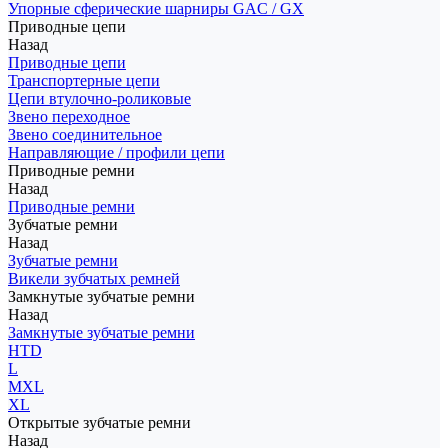
Упорные сферические шарниры GAC / GX
Приводные цепи
Назад
Приводные цепи
Транспортерные цепи
Цепи втулочно-роликовые
Звено переходное
Звено соединительное
Направляющие / профили цепи
Приводные ремни
Назад
Приводные ремни
Зубчатые ремни
Назад
Зубчатые ремни
Викели зубчатых ремней
Замкнутые зубчатые ремни
Назад
Замкнутые зубчатые ремни
HTD
L
MXL
XL
Открытые зубчатые ремни
Назад