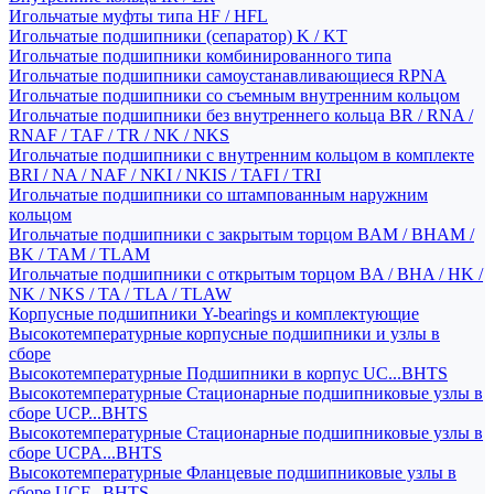
Игольчатые муфты типа HF / HFL
Игольчатые подшипники (сепаратор) K / KT
Игольчатые подшипники комбинированного типа
Игольчатые подшипники самоустанавливающиеся RPNA
Игольчатые подшипники со съемным внутренним кольцом
Игольчатые подшипники без внутреннего кольца BR / RNA /
RNAF / TAF / TR / NK / NKS
Игольчатые подшипники с внутренним кольцом в комплекте
BRI / NA / NAF / NKI / NKIS / TAFI / TRI
Игольчатые подшипники со штампованным наружним
кольцом
Игольчатые подшипники с закрытым торцом BAM / BHAM /
BK / TAM / TLAM
Игольчатые подшипники с открытым торцом BA / BHA / HK /
NK / NKS / TA / TLA / TLAW
Корпусные подшипники Y-bearings и комплектующие
Высокотемпературные корпусные подшипники и узлы в
сборе
Высокотемпературные Подшипники в корпус UC...BHTS
Высокотемпературные Стационарные подшипниковые узлы в
сборе UCP...BHTS
Высокотемпературные Стационарные подшипниковые узлы в
сборе UCPA...BHTS
Высокотемпературные Фланцевые подшипниковые узлы в
сборе UCF...BHTS