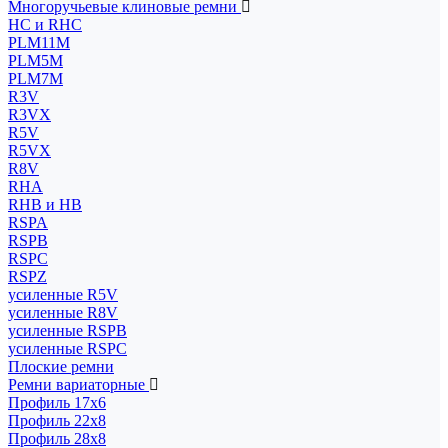
Многоручьевые клиновые ремни
HC и RHC
PLM11M
PLM5M
PLM7M
R3V
R3VX
R5V
R5VX
R8V
RHA
RHB и HB
RSPA
RSPB
RSPC
RSPZ
усиленные R5V
усиленные R8V
усиленные RSPB
усиленные RSPC
Плоские ремни
Ремни вариаторные
Профиль 17x6
Профиль 22x8
Профиль 28x8