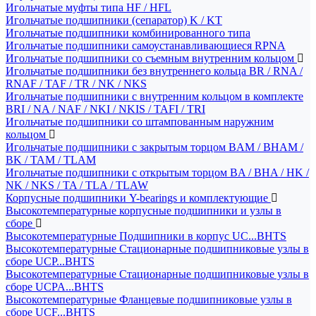
Игольчатые муфты типа HF / HFL
Игольчатые подшипники (сепаратор) K / KT
Игольчатые подшипники комбинированного типа
Игольчатые подшипники самоустанавливающиеся RPNA
Игольчатые подшипники со съемным внутренним кольцом
Игольчатые подшипники без внутреннего кольца BR / RNA /
RNAF / TAF / TR / NK / NKS
Игольчатые подшипники с внутренним кольцом в комплекте
BRI / NA / NAF / NKI / NKIS / TAFI / TRI
Игольчатые подшипники со штампованным наружним
кольцом
Игольчатые подшипники с закрытым торцом BAM / BHAM /
BK / TAM / TLAM
Игольчатые подшипники с открытым торцом BA / BHA / HK /
NK / NKS / TA / TLA / TLAW
Корпусные подшипники Y-bearings и комплектующие
Высокотемпературные корпусные подшипники и узлы в
сборе
Высокотемпературные Подшипники в корпус UC...BHTS
Высокотемпературные Стационарные подшипниковые узлы в
сборе UCP...BHTS
Высокотемпературные Стационарные подшипниковые узлы в
сборе UCPA...BHTS
Высокотемпературные Фланцевые подшипниковые узлы в
сборе UCF...BHTS