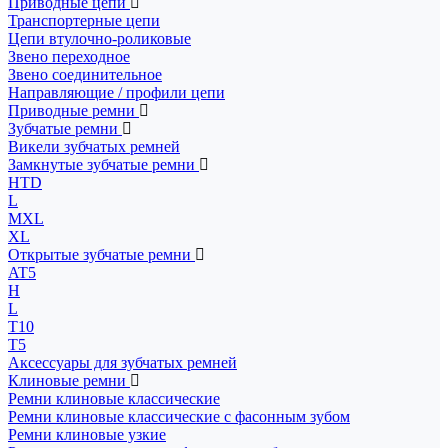
Приводные цепи
Транспортерные цепи
Цепи втулочно-роликовые
Звено переходное
Звено соединительное
Направляющие / профили цепи
Приводные ремни
Зубчатые ремни
Викели зубчатых ремней
Замкнутые зубчатые ремни
HTD
L
MXL
XL
Открытые зубчатые ремни
AT5
H
L
T10
T5
Аксессуары для зубчатых ремней
Клиновые ремни
Ремни клиновые классические
Ремни клиновые классические с фасонным зубом
Ремни клиновые узкие