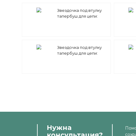
Звездочка под втулку
тапербуш для цепи:
08B-1 z=95 1/2" x 5/16"
TS09095 (PHS 08B-1 TB
95) Sati
Звездочка под втулку
тапербуш для цепи:
08B-1 z=30 1/2" x 5/16"
TS09030 (PHS 08B-1 TB
30) Sati
Нужна
Помо
консультация?
сохр