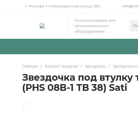
г. Москва, 1-я Мытищинская улица, 28с
info@ind
Комплектующие для
промышленного
оборудования
Главная
/
Каталог товаров
/
Звёздочки
/
Звездочки с
Звездочка под втулку т
(PHS 08B-1 TB 38) Sati