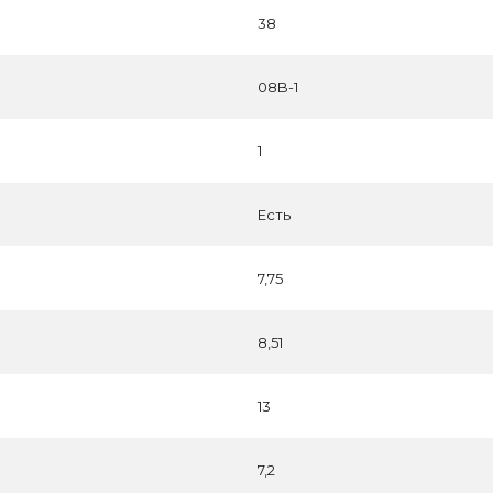
38
08B-1
1
Есть
7,75
8,51
13
7,2