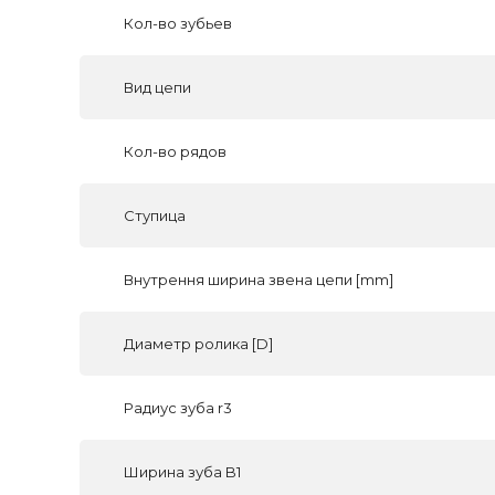
Кол-во зубьев
Вид цепи
Кол-во рядов
Ступица
Внутрення ширина звена цепи [mm]
Диаметр ролика [D]
Радиус зуба r3
Ширина зуба B1