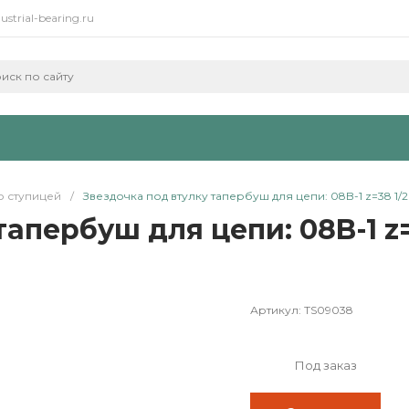
ustrial-bearing.ru
о ступицей
/
Звездочка под втулку тапербуш для цепи: 08B-1 z=38 1/2" 
апербуш для цепи: 08B-1 z=3
Артикул:
TS09038
Под заказ