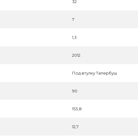
32
7
1,3
2012
Под втулку Тапербуш
90
153,8
12,7