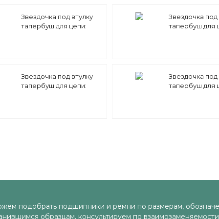
Звездочка под втулку
Звездочка под 
тапербуш для цепи:
тапербуш для 
08B-1 z=76 1/2" x 5/16"
08B-1 z=57 1/2" x
TS09076 (PHS 08B-1 TB
TS09057 (PHS 0
76) Sati
57) Sati
Звездочка под втулку
Звездочка под 
тапербуш для цепи:
тапербуш для 
08B-1 z=28 1/2" x 5/16"
08B-1 z=27 1/2" x
TS09028 (PHS 08B-1 TB
TS09027 (PHS 0
28) Sati
27) Sati
жем подобрать подшипники и ремни по размерам, обозначе
анившимся образцам, консультируем по взаимозаменяемости