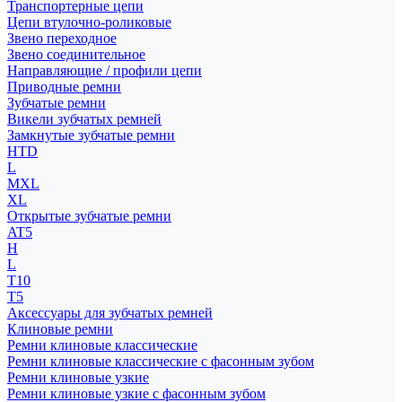
Транспортерные цепи
Цепи втулочно-роликовые
Звено переходное
Звено соединительное
Направляющие / профили цепи
Приводные ремни
Зубчатые ремни
Викели зубчатых ремней
Замкнутые зубчатые ремни
HTD
L
MXL
XL
Открытые зубчатые ремни
AT5
H
L
T10
T5
Аксессуары для зубчатых ремней
Клиновые ремни
Ремни клиновые классические
Ремни клиновые классические с фасонным зубом
Ремни клиновые узкие
Ремни клиновые узкие с фасонным зубом