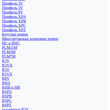
Профиль 3V
Профиль 5V
Профиль 8V
Профиль XPA
Профиль XPB
Профиль XPC
Профиль XPZ
Круглые ремни
Многоручьевые клиновые ремни
HC и RHC
PLM11M
PLM5M
PLM7M
R3V
R3VX
R5V
R5VX
R8V
RHA
RHB и HB
RSPA
RSPB
RSPC
RSPZ
усиленные R5V