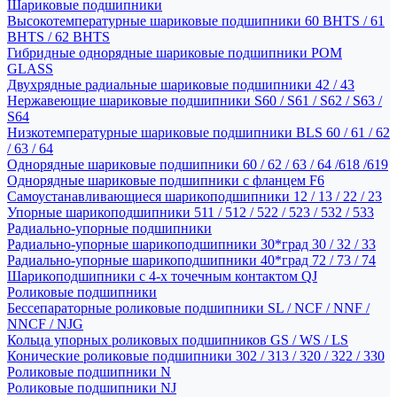
Шариковые подшипники
Высокотемпературные шариковые подшипники 60 BHTS / 61
BHTS / 62 BHTS
Гибридные однорядные шариковые подшипники POM
GLASS
Двухрядные радиальные шариковые подшипники 42 / 43
Нержавеющие шариковые подшипники S60 / S61 / S62 / S63 /
S64
Низкотемпературные шариковые подшипники BLS 60 / 61 / 62
/ 63 / 64
Однорядные шариковые подшипники 60 / 62 / 63 / 64 /618 /619
Однорядные шариковые подшипники с фланцем F6
Самоустанавливающиеся шарикоподшипники 12 / 13 / 22 / 23
Упорные шарикоподшипники 511 / 512 / 522 / 523 / 532 / 533
Радиально-упорные подшипники
Радиально-упорные шарикоподшипники 30*град 30 / 32 / 33
Радиально-упорные шарикоподшипники 40*град 72 / 73 / 74
Шарикоподшипники с 4-х точечным контактом QJ
Роликовые подшипники
Бессепараторные роликовые подшипники SL / NCF / NNF /
NNCF / NJG
Кольца упорных роликовых подшипников GS / WS / LS
Конические роликовые подшипники 302 / 313 / 320 / 322 / 330
Роликовые подшипники N
Роликовые подшипники NJ