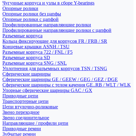
Чугунные корпуса и узлы в сборе Y-bearings
Опорные ролики
Опорные ролики без цапфы
Опорные ролики с цапфой
Профилированные направляющие ролики
Профилированные направляющие ролики с цапфой
Разъемные корпуса
Кольца фиксирующие для корпусов FR / FRB / SR
Концевые крышки ASNH / TSU
Разъемные корпуса 722 / FNL / F5
Разъемные корпуса SD
Разъемные корпуса SNG / SNL
Уплотнения для разъемных корпусов TSN / TSNG
Сферические шарниры
Сферические шарниры GE / GEEW / GEG / GEZ / DGE
Сферические шарниры с телом качения GE..RB / WLT / WLK
Упорные сферические шарниры GAC / GX
Приводные цепи
Транспортерные цепи
Цепи втулочно-роликовые
Звено переходное
Звено соединительное
Направляющие / профили цепи
Приводные ремни
Зубчатые ремни