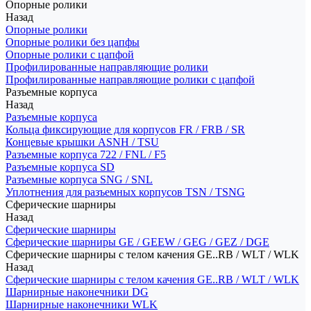
Опорные ролики
Назад
Опорные ролики
Опорные ролики без цапфы
Опорные ролики с цапфой
Профилированные направляющие ролики
Профилированные направляющие ролики с цапфой
Разъемные корпуса
Назад
Разъемные корпуса
Кольца фиксирующие для корпусов FR / FRB / SR
Концевые крышки ASNH / TSU
Разъемные корпуса 722 / FNL / F5
Разъемные корпуса SD
Разъемные корпуса SNG / SNL
Уплотнения для разъемных корпусов TSN / TSNG
Сферические шарниры
Назад
Сферические шарниры
Сферические шарниры GE / GEEW / GEG / GEZ / DGE
Сферические шарниры с телом качения GE..RB / WLT / WLK
Назад
Сферические шарниры с телом качения GE..RB / WLT / WLK
Шарнирные наконечники DG
Шарнирные наконечники WLK