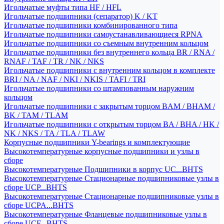
Игольчатые муфты типа HF / HFL
Игольчатые подшипники (сепаратор) K / KT
Игольчатые подшипники комбинированного типа
Игольчатые подшипники самоустанавливающиеся RPNA
Игольчатые подшипники со съемным внутренним кольцом
Игольчатые подшипники без внутреннего кольца BR / RNA /
RNAF / TAF / TR / NK / NKS
Игольчатые подшипники с внутренним кольцом в комплекте
BRI / NA / NAF / NKI / NKIS / TAFI / TRI
Игольчатые подшипники со штампованным наружним
кольцом
Игольчатые подшипники с закрытым торцом BAM / BHAM /
BK / TAM / TLAM
Игольчатые подшипники с открытым торцом BA / BHA / HK /
NK / NKS / TA / TLA / TLAW
Корпусные подшипники Y-bearings и комплектующие
Высокотемпературные корпусные подшипники и узлы в
сборе
Высокотемпературные Подшипники в корпус UC...BHTS
Высокотемпературные Стационарные подшипниковые узлы в
сборе UCP...BHTS
Высокотемпературные Стационарные подшипниковые узлы в
сборе UCPA...BHTS
Высокотемпературные Фланцевые подшипниковые узлы в
сборе UCF...BHTS