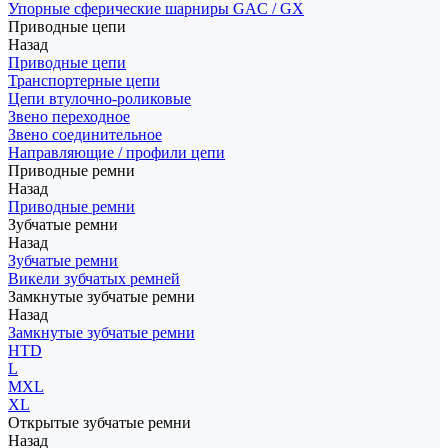
Упорные сферические шарниры GAC / GX
Приводные цепи
Назад
Приводные цепи
Транспортерные цепи
Цепи втулочно-роликовые
Звено переходное
Звено соединительное
Направляющие / профили цепи
Приводные ремни
Назад
Приводные ремни
Зубчатые ремни
Назад
Зубчатые ремни
Викели зубчатых ремней
Замкнутые зубчатые ремни
Назад
Замкнутые зубчатые ремни
HTD
L
MXL
XL
Открытые зубчатые ремни
Назад