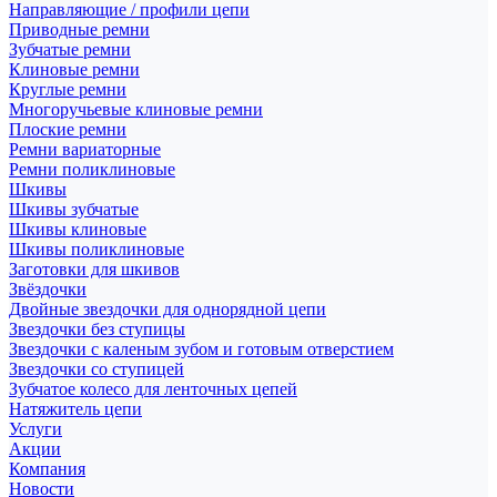
Направляющие / профили цепи
Приводные ремни
Зубчатые ремни
Клиновые ремни
Круглые ремни
Многоручьевые клиновые ремни
Плоские ремни
Ремни вариаторные
Ремни поликлиновые
Шкивы
Шкивы зубчатые
Шкивы клиновые
Шкивы поликлиновые
Заготовки для шкивов
Звёздочки
Двойные звездочки для однорядной цепи
Звездочки без ступицы
Звездочки с каленым зубом и готовым отверстием
Звездочки со ступицей
Зубчатое колесо для ленточных цепей
Натяжитель цепи
Услуги
Акции
Компания
Новости