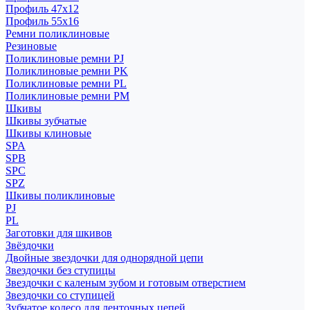
Профиль 47x12
Профиль 55x16
Ремни поликлиновые
Резиновые
Поликлиновые ремни PJ
Поликлиновые ремни PK
Поликлиновые ремни PL
Поликлиновые ремни PM
Шкивы
Шкивы зубчатые
Шкивы клиновые
SPA
SPB
SPC
SPZ
Шкивы поликлиновые
PJ
PL
Заготовки для шкивов
Звёздочки
Двойные звездочки для однорядной цепи
Звездочки без ступицы
Звездочки с каленым зубом и готовым отверстием
Звездочки со ступицей
Зубчатое колесо для ленточных цепей