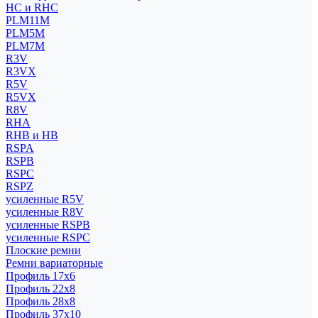
HC и RHC
PLM11M
PLM5M
PLM7M
R3V
R3VX
R5V
R5VX
R8V
RHA
RHB и HB
RSPA
RSPB
RSPC
RSPZ
усиленные R5V
усиленные R8V
усиленные RSPB
усиленные RSPC
Плоские ремни
Ремни вариаторные
Профиль 17x6
Профиль 22x8
Профиль 28x8
Профиль 37x10