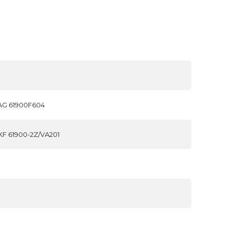
AG 61900F604
F 61900-2Z/VA201