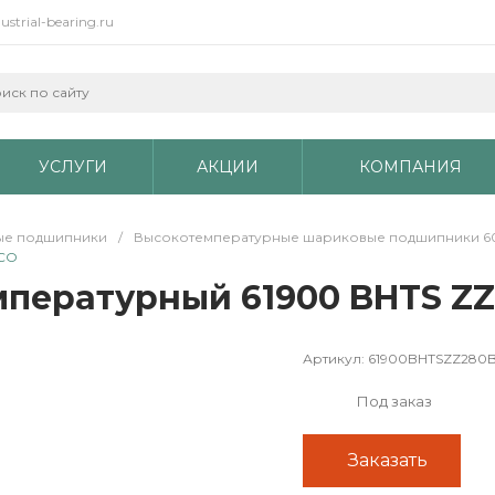
ustrial-bearing.ru
УСЛУГИ
АКЦИИ
КОМПАНИЯ
е подшипники
/
Высокотемпературные шариковые подшипники 60 BH
ECO
пературный 61900 BHTS ZZ
Артикул:
61900BHTSZZ280
Под заказ
Заказать