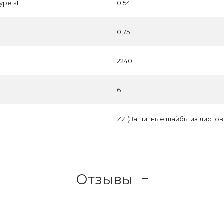
уре кН
0.54
0,75
2240
6
ZZ (Защитные шайбы из листов
Отзывы