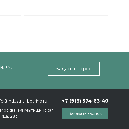
C4 200°
61815 BHTS ZZ 280°
BECO
ниям,
Задать вопрос
+7 (916) 574-63-40
fo@industrial-bearing.ru
. Москва, 1-я Мытищинская
Заказать звонок
лица, 28с