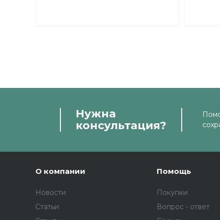
61902 BHTS ZZ 280°
BECO
Нужна
Помо
консультация?
сохр
О компании
Помощь
Новости
Покупки
Статьи
Вопрос - ответ