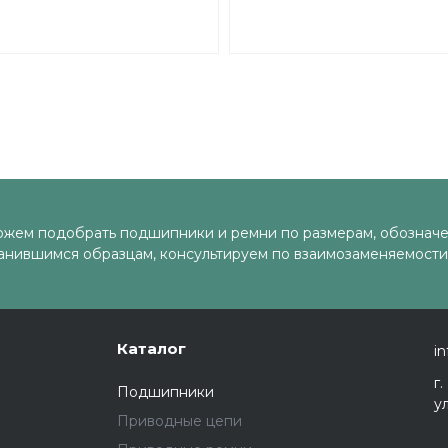
61901 BHTS ZZ 280°
61815 BHTS ZZ 
BECO
BECO
жем подобрать подшипники и ремни по размерам, обозначе
анившимся образцам, консультируем по взаимозаменяемости
Каталог
in
г
Подшипники
у
Приводные цепи