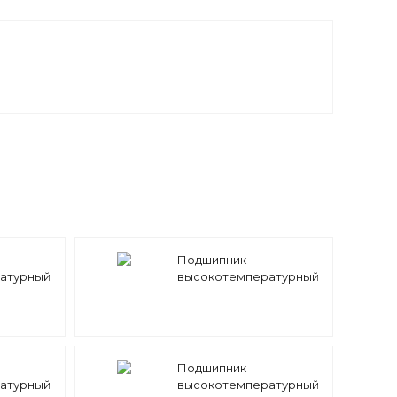
Подшипник
атурный
высокотемпературный
280°
6005-2Z 280 C
Подшипник
атурный
высокотемпературный