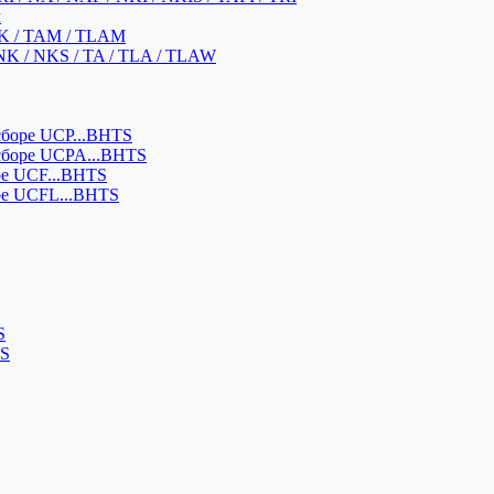
м
K / TAM / TLAM
NK / NKS / TA / TLA / TLAW
боре UCP...BHTS
сборе UCPA...BHTS
ре UCF...BHTS
ре UCFL...BHTS
S
SS