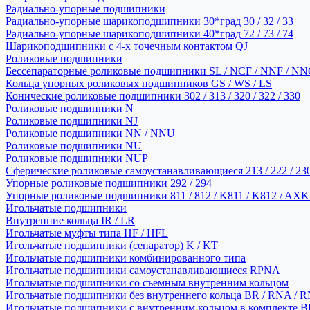
Радиально-упорные подшипники
Радиально-упорные шарикоподшипники 30*град 30 / 32 / 33
Радиально-упорные шарикоподшипники 40*град 72 / 73 / 74
Шарикоподшипники с 4-х точечным контактом QJ
Роликовые подшипники
Бессепараторные роликовые подшипники SL / NCF / NNF / NN
Кольца упорных роликовых подшипников GS / WS / LS
Конические роликовые подшипники 302 / 313 / 320 / 322 / 330
Роликовые подшипники N
Роликовые подшипники NJ
Роликовые подшипники NN / NNU
Роликовые подшипники NU
Роликовые подшипники NUP
Сферические роликовые самоустанавливающиеся 213 / 222 / 230
Упорные роликовые подшипники 292 / 294
Упорные роликовые подшипники 811 / 812 / K811 / K812 / AXK
Игольчатые подшипники
Внутренние кольца IR / LR
Игольчатые муфты типа HF / HFL
Игольчатые подшипники (сепаратор) K / KT
Игольчатые подшипники комбинированного типа
Игольчатые подшипники самоустанавливающиеся RPNA
Игольчатые подшипники со съемным внутренним кольцом
Игольчатые подшипники без внутреннего кольца BR / RNA / R
Игольчатые подшипники с внутренним кольцом в комплекте BRI