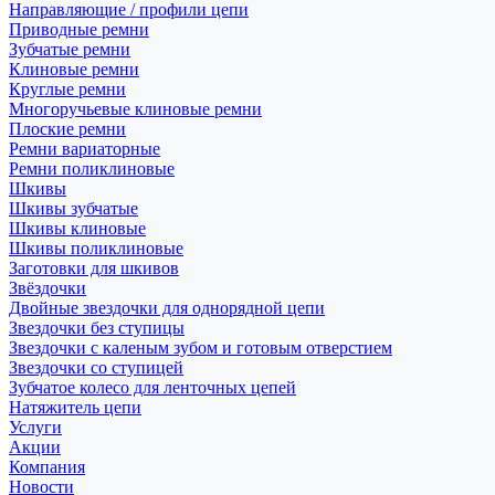
Направляющие / профили цепи
Приводные ремни
Зубчатые ремни
Клиновые ремни
Круглые ремни
Многоручьевые клиновые ремни
Плоские ремни
Ремни вариаторные
Ремни поликлиновые
Шкивы
Шкивы зубчатые
Шкивы клиновые
Шкивы поликлиновые
Заготовки для шкивов
Звёздочки
Двойные звездочки для однорядной цепи
Звездочки без ступицы
Звездочки с каленым зубом и готовым отверстием
Звездочки со ступицей
Зубчатое колесо для ленточных цепей
Натяжитель цепи
Услуги
Акции
Компания
Новости