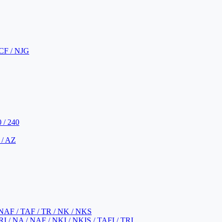
CF / NJG
 / 240
 / AZ
NAF / TAF / TR / NK / NKS
 / NA / NAF / NKI / NKIS / TAFI / TRI