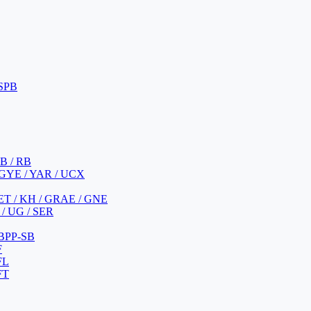
 SPB
 B / RB
 GYE / YAR / UCX
YET / KH / GRAE / GNE
/ UG / SER
 BPP-SB
F
FL
FT