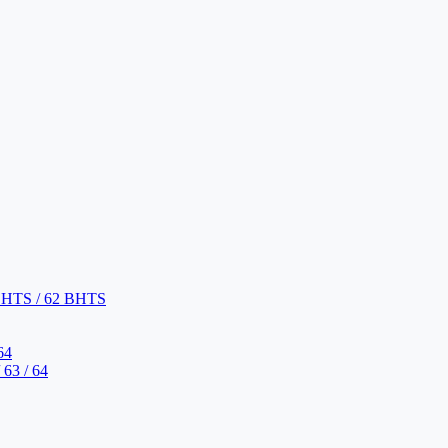
BHTS / 62 BHTS
64
63 / 64