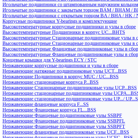
Игольчатые подшипники со штампованным наружним кольцо
Игольчатые подшипники с закрытым торцом BAM / BHAM / B
Игольчатые подшипники с открытым торцом BA / BHA / HK / 
Корпусные подшипники Y-bearings и комплектующие
Высокотемпературные корпусные подшипники и узлы в сборе
Высокотемпературные Подшипники в корпус UC...BHTS
Высокотемпературные Стационарные подшипниковые узлы в с
Высокотемпературные Стационарные подшипниковые узлы в 
Высокотемпературные Фланцевые подшипниковые узлы в сбо
Высокотемпературные Фланцевые подшипниковые узлы в сбо
Концевые крышки для Y-bearings ECY / STC
Нержавеющие корпусные подшипники и узлы в сборе
Нержавеющие натяжные подшипниковые узлы UCT...BSS
Нержавеющие Подшипники в корпус MUC / UC...BSS
Нержавеющие стационарные корпуса P...BSS
Нержавеющие Стационарные подшипниковые узлы UCP...BSS
Нержавеющие стационарные подшипниковые узлы UCPA...BS
Нержавеющие стационарные подшипниковые узлы UP.../ UP...
Нержавеющие фланцевые корпуса F...SS
Нержавеющие Фланцевые корпуса FL...BSS
Нержавеющие Фланцевые подшипниковые узлы SSBPF
Нержавеющие Фланцевые подшипниковые узлы SSBPFL
Нержавеющие Фланцевые подшипниковые узлы SSBPFT
Нержавеющие фланцевые подшипниковые узлы UCF...BSS
Нержавеющие фланцевые подшипниковые узлы UCFC...BSS