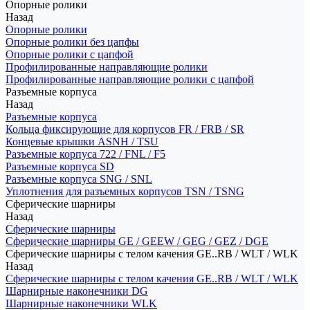
Опорные ролики
Назад
Опорные ролики
Опорные ролики без цапфы
Опорные ролики с цапфой
Профилированные направляющие ролики
Профилированные направляющие ролики с цапфой
Разъемные корпуса
Назад
Разъемные корпуса
Кольца фиксирующие для корпусов FR / FRB / SR
Концевые крышки ASNH / TSU
Разъемные корпуса 722 / FNL / F5
Разъемные корпуса SD
Разъемные корпуса SNG / SNL
Уплотнения для разъемных корпусов TSN / TSNG
Сферические шарниры
Назад
Сферические шарниры
Сферические шарниры GE / GEEW / GEG / GEZ / DGE
Сферические шарниры с телом качения GE..RB / WLT / WLK
Назад
Сферические шарниры с телом качения GE..RB / WLT / WLK
Шарнирные наконечники DG
Шарнирные наконечники WLK