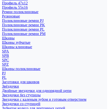
Профиль 47x12
Профиль 55x16
Ремни поликлиновые
Резиновые
Поликлиновые ремни PJ
Поликлиновые ремни PK
Поликлиновые ремни PL
Поликлиновые ремни PM
Шкивы
Шкивы зубчатые
Шкивы клиновые
SPA
SPB
SPC
SPZ
Шкивы поликлиновые
PJ
PL
Заготовки для шкивов
Звёздочки
Двойные звездочки для однорядной цепи
Звездочки без ступицы
Звездочки с каленым зубом и готовым отверстием
Звездочки со ступицей
Зубчатое колесо для ленточных цепей