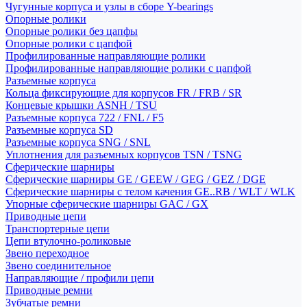
Чугунные корпуса и узлы в сборе Y-bearings
Опорные ролики
Опорные ролики без цапфы
Опорные ролики с цапфой
Профилированные направляющие ролики
Профилированные направляющие ролики с цапфой
Разъемные корпуса
Кольца фиксирующие для корпусов FR / FRB / SR
Концевые крышки ASNH / TSU
Разъемные корпуса 722 / FNL / F5
Разъемные корпуса SD
Разъемные корпуса SNG / SNL
Уплотнения для разъемных корпусов TSN / TSNG
Сферические шарниры
Сферические шарниры GE / GEEW / GEG / GEZ / DGE
Сферические шарниры с телом качения GE..RB / WLT / WLK
Упорные сферические шарниры GAC / GX
Приводные цепи
Транспортерные цепи
Цепи втулочно-роликовые
Звено переходное
Звено соединительное
Направляющие / профили цепи
Приводные ремни
Зубчатые ремни