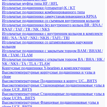
Игольчатые муфты типа HF / HFL
Игольчатые подшипники (сепаратор) K / KT
Игольчатые подшипники комбинированного типа
Игольчатые подшипники самоустанавливающиеся RPNA
Игольчатые подшипники со съемным внутренним кольцом
Игольчатые подшипники без внутреннего кольца BR / RNA /
RNAF / TAF / TR / NK / NKS
Игольчатые подшипники с внутренним кольцом в комплекте
BRI / NA / NAF / NKI / NKIS / TAFI / TRI
Игольчатые подшипники со штампованным наружним
кольцом
Игольчатые подшипники с закрытым торцом BAM / BHAM /
BK / TAM / TLAM
Игольчатые подшипники с открытым торцом BA / BHA / HK /
NK / NKS / TA / TLA / TLAW
Корпусные подшипники Y-bearings и комплектующие
Высокотемпературные корпусные подшипники и узлы в
сборе
Высокотемпературные Подшипники в корпус UC...BHTS
Высокотемпературные Стационарные подшипниковые узлы в
сборе UCP...BHTS
Высокотемпературные Стационарные подшипниковые узлы в
сборе UCPA...BHTS
Высокотемпературные Фланцевые подшипниковые узлы в
сборе UCF...BHTS