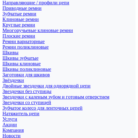
Направляющие / профили цепи
Приводные ремни
Зубчатые ремни
Клиновые ремни
Круглые ремни
Многоручьевые клиновые ремни
Плоские ремни
Ремни вариаторные
Ремни поликлиновые
Шкивы
Шкивы зубчатые
Шкивы клиновые
Шкивы поликлиновые
Заготовки для шкивов
Звёздочки
Двойные звездочки для однорядной цепи
Звездочки без ступицы
Звездочки с каленым зубом и готовым отверстием
Звездочки со ступицей
Зубчатое колесо для ленточных цепей
Натяжитель цепи
Услуги
Акции
Компания
Новости