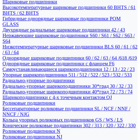
Шариковые подшипники
Высокотемпературные шариковые подшипники 60 BHTS / 61
BHTS / 62 BHTS
Гибридные однорядные шариковые подшипники POM
GLASS
Двухрядные радиальные шариковые подшипники 42 / 43
Нержавеющие шариковые подшипники S60 / S61 / S62 / S63 /
S64
Низкотемпературные шариковые подшипники BLS 60 / 61 / 62
/ 63 / 64
Однорядные шариковые подшипники 60 / 62 / 63 / 64 /618 /619
Однорядные шариковые подшипники с фланцем F6
Самоустанавливающиеся шарикоподшипники 12 / 13 / 22 / 23
Упорные шарикоподшипники 511 / 512 / 522 / 523 / 532 / 533
Радиально-упорные подшипники
Радиально-упорные шарикоподшипники 30*град 30 / 32 / 33
Радиально-упорные шарикоподшипники 40*град 72 / 73 / 74
Шарикоподшипники с 4-х точечным контактом QJ
Роликовые подшипники
Бессепараторные роликовые подшипники SL / NCF / NNF /
NNCF / NJG
Кольца упорных роликовых подшипников GS / WS / LS
Конические роликовые подшипники 302 / 313 / 320 / 322 / 330
Роликовые подшипники N
Роликовые подшипники NJ