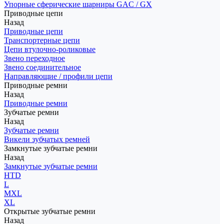
Упорные сферические шарниры GAC / GX
Приводные цепи
Назад
Приводные цепи
Транспортерные цепи
Цепи втулочно-роликовые
Звено переходное
Звено соединительное
Направляющие / профили цепи
Приводные ремни
Назад
Приводные ремни
Зубчатые ремни
Назад
Зубчатые ремни
Викели зубчатых ремней
Замкнутые зубчатые ремни
Назад
Замкнутые зубчатые ремни
HTD
L
MXL
XL
Открытые зубчатые ремни
Назад