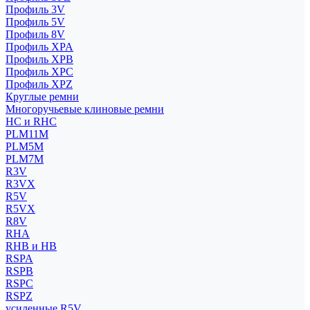
Профиль 3V
Профиль 5V
Профиль 8V
Профиль XPA
Профиль XPB
Профиль XPC
Профиль XPZ
Круглые ремни
Многоручьевые клиновые ремни
HC и RHC
PLM11M
PLM5M
PLM7M
R3V
R3VX
R5V
R5VX
R8V
RHA
RHB и HB
RSPA
RSPB
RSPC
RSPZ
усиленные R5V