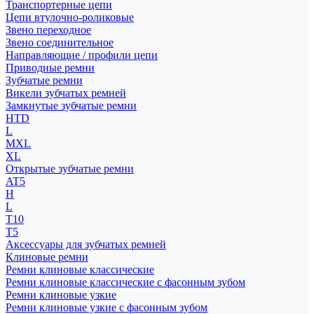
Транспортерные цепи
Цепи втулочно-роликовые
Звено переходное
Звено соединительное
Направляющие / профили цепи
Приводные ремни
Зубчатые ремни
Викели зубчатых ремней
Замкнутые зубчатые ремни
HTD
L
MXL
XL
Открытые зубчатые ремни
AT5
H
L
T10
T5
Аксессуары для зубчатых ремней
Клиновые ремни
Ремни клиновые классические
Ремни клиновые классические с фасонным зубом
Ремни клиновые узкие
Ремни клиновые узкие с фасонным зубом