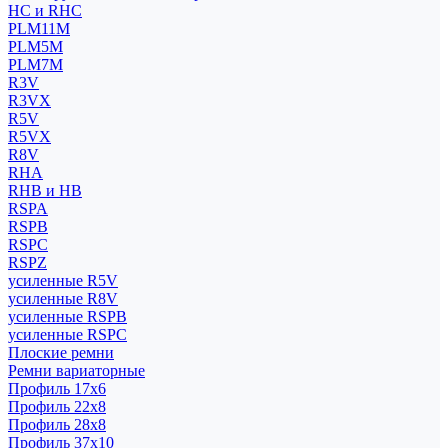
HC и RHC
PLM11M
PLM5M
PLM7M
R3V
R3VX
R5V
R5VX
R8V
RHA
RHB и HB
RSPA
RSPB
RSPC
RSPZ
усиленные R5V
усиленные R8V
усиленные RSPB
усиленные RSPC
Плоские ремни
Ремни вариаторные
Профиль 17x6
Профиль 22x8
Профиль 28x8
Профиль 37x10