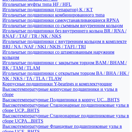
Игольчатые муфты типа HF / HFL
Игольчатые подшипники (сепаратор) K / KT
Игольчатые подшипники комбинированного типа
Игольчатые подшипники самоустанавливающиеся RPNA
Игольчатые подшипники со съемным внутренним кольцом
Игольчатые подшипники без внутреннего кольца BR / RNA /
RNAF / TAF / TR / NK / NKS
Игольчатые подшипники с внутренним кольцом в комплекте
BRI / NA / NAF / NKI / NKIS / TAFI / TRI
Игольчатые подшипники со штампованным наружним
кольцом
Игольчатые подшипники с закрытым торцом BAM / BHAM /
BK / TAM / TLAM
Игольчатые подшипники с открытым торцом BA / BHA / HK /
NK / NKS / TA / TLA / TLAW
Корпусные подшипники Y-bearings и комплектующие
Высокотемпературные корпусные подшипники и узлы в
сборе
Высокотемпературные Подшипники в корпус UC...BHTS
Высокотемпературные Стационарные подшипниковые узлы в
сборе UCP...BHTS
Высокотемпературные Стационарные подшипниковые узлы в
сборе UCPA...BHTS
Высокотемпературные Фланцевые подшипниковые узлы в
сборе UCF...BHTS