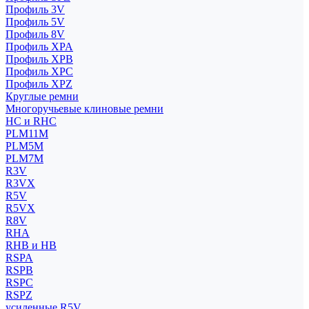
Профиль 3V
Профиль 5V
Профиль 8V
Профиль XPA
Профиль XPB
Профиль XPC
Профиль XPZ
Круглые ремни
Многоручьевые клиновые ремни
HC и RHC
PLM11M
PLM5M
PLM7M
R3V
R3VX
R5V
R5VX
R8V
RHA
RHB и HB
RSPA
RSPB
RSPC
RSPZ
усиленные R5V