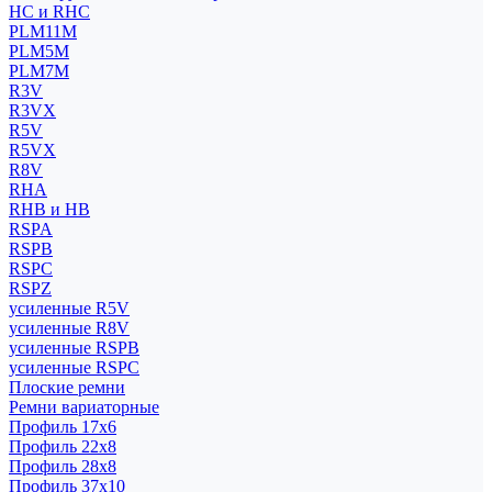
HC и RHC
PLM11M
PLM5M
PLM7M
R3V
R3VX
R5V
R5VX
R8V
RHA
RHB и HB
RSPA
RSPB
RSPC
RSPZ
усиленные R5V
усиленные R8V
усиленные RSPB
усиленные RSPC
Плоские ремни
Ремни вариаторные
Профиль 17x6
Профиль 22x8
Профиль 28x8
Профиль 37x10