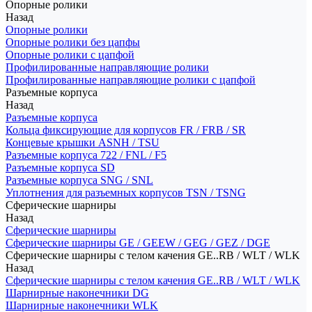
Опорные ролики
Назад
Опорные ролики
Опорные ролики без цапфы
Опорные ролики с цапфой
Профилированные направляющие ролики
Профилированные направляющие ролики с цапфой
Разъемные корпуса
Назад
Разъемные корпуса
Кольца фиксирующие для корпусов FR / FRB / SR
Концевые крышки ASNH / TSU
Разъемные корпуса 722 / FNL / F5
Разъемные корпуса SD
Разъемные корпуса SNG / SNL
Уплотнения для разъемных корпусов TSN / TSNG
Сферические шарниры
Назад
Сферические шарниры
Сферические шарниры GE / GEEW / GEG / GEZ / DGE
Сферические шарниры с телом качения GE..RB / WLT / WLK
Назад
Сферические шарниры с телом качения GE..RB / WLT / WLK
Шарнирные наконечники DG
Шарнирные наконечники WLK