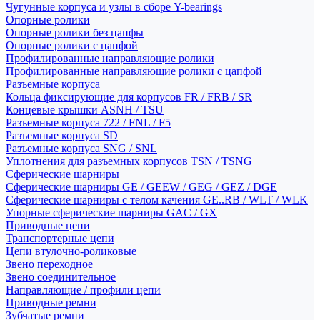
Чугунные корпуса и узлы в сборе Y-bearings
Опорные ролики
Опорные ролики без цапфы
Опорные ролики с цапфой
Профилированные направляющие ролики
Профилированные направляющие ролики с цапфой
Разъемные корпуса
Кольца фиксирующие для корпусов FR / FRB / SR
Концевые крышки ASNH / TSU
Разъемные корпуса 722 / FNL / F5
Разъемные корпуса SD
Разъемные корпуса SNG / SNL
Уплотнения для разъемных корпусов TSN / TSNG
Сферические шарниры
Сферические шарниры GE / GEEW / GEG / GEZ / DGE
Сферические шарниры с телом качения GE..RB / WLT / WLK
Упорные сферические шарниры GAC / GX
Приводные цепи
Транспортерные цепи
Цепи втулочно-роликовые
Звено переходное
Звено соединительное
Направляющие / профили цепи
Приводные ремни
Зубчатые ремни