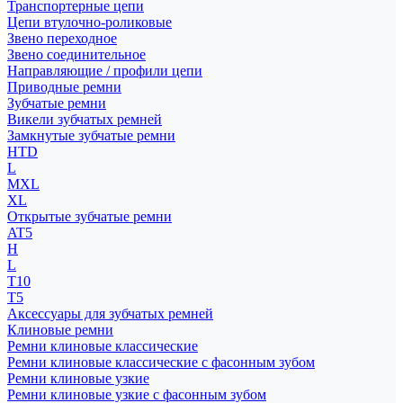
Транспортерные цепи
Цепи втулочно-роликовые
Звено переходное
Звено соединительное
Направляющие / профили цепи
Приводные ремни
Зубчатые ремни
Викели зубчатых ремней
Замкнутые зубчатые ремни
HTD
L
MXL
XL
Открытые зубчатые ремни
AT5
H
L
T10
T5
Аксессуары для зубчатых ремней
Клиновые ремни
Ремни клиновые классические
Ремни клиновые классические с фасонным зубом
Ремни клиновые узкие
Ремни клиновые узкие с фасонным зубом