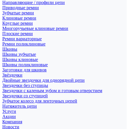
Направляющие / профили цепи
Приводные ремни
Зубчатые ремни
Клиновые ремни
Круглые ремни
Многоручьевые клиновые ремни
Плоские ремни
Ремни вариаторные
Ремни поликлиновые
Шкивы
Шкивы зубчатые
Шкивы клиновые
Шкивы поликлиновые
Заготовки для шкивов
Звёздочки
Двойные звездочки для однорядной цепи
Звездочки без ступицы
Звездочки с каленым зубом и готовым отверстием
Звездочки со ступицей
Зубчатое колесо для ленточных цепей
Натяжитель цепи
Услуги
Акции
Компания
Новости