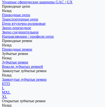
Упорные сферические шарниры GAC / GX
Приводные цепи
Назад
Приводные цепи
Транспортерные цепи
Цепи втулочно-роликовые
Звено переходное
Звено соединительное
Направляющие / профили цепи
Приводные ремни
Назад
Приводные ремни
Зубчатые ремни
Назад
Зубчатые ремни
Викели зубчатых ремней
Замкнутые зубчатые ремни
Назад
Замкнутые зубчатые ремни
HTD
L
MXL
XL
Открытые зубчатые ремни
Назад