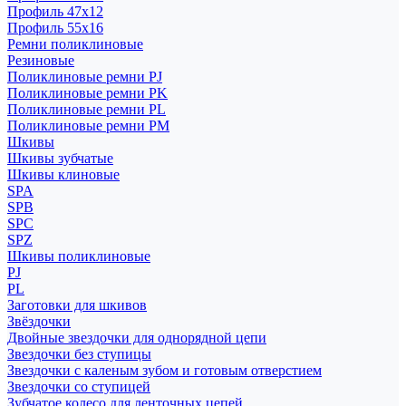
Профиль 47x12
Профиль 55x16
Ремни поликлиновые
Резиновые
Поликлиновые ремни PJ
Поликлиновые ремни PK
Поликлиновые ремни PL
Поликлиновые ремни PM
Шкивы
Шкивы зубчатые
Шкивы клиновые
SPA
SPB
SPC
SPZ
Шкивы поликлиновые
PJ
PL
Заготовки для шкивов
Звёздочки
Двойные звездочки для однорядной цепи
Звездочки без ступицы
Звездочки с каленым зубом и готовым отверстием
Звездочки со ступицей
Зубчатое колесо для ленточных цепей