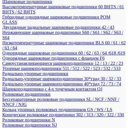
Шариковые подшипники
Высокотемпературные шариковые подшипники 60 BHTS / 61
BHTS / 62 BHTS
Гибридные однорядные шариковые подшипники POM
GLASS
Двухрядные радиальные шариковые подшипники 42 / 43
Нержавеющие шариковые подшипники S60 / S61 / S62 / S63 /
S64
Низкотемпературные шариковые подшипники BLS 60 / 61 / 62
/ 63 / 64
Однорядные шариковые подшипники 60 / 62 / 63 / 64 /618 /619
Однорядные шариковые подшипники с фланцем F6
Самоустанавливающиеся шарикоподшипники 12 / 13 / 22 / 23
Упорные шарикоподшипники 511 / 512 / 522 / 523 / 532 / 533
Радиально-упорные подшипники
Радиально-упорные шарикоподшипники 30*град 30 / 32 / 33
Радиально-упорные шарикоподшипники 40*град 72 / 73 / 74
Шарикоподшипники с 4-х точечным контактом QJ
Роликовые подшипники
Бессепараторные роликовые подшипники SL / NCF / NNF /
NNCF / NJG
Кольца упорных роликовых подшипников GS / WS / LS
Конические роликовые подшипники 302 / 313 / 320 / 322 / 330
Роликовые подшипники N
Роликовые подшипники NJ