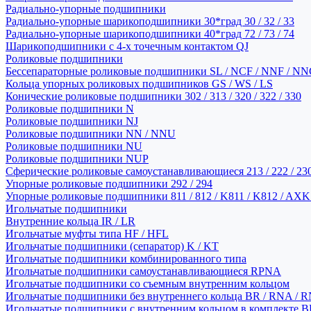
Радиально-упорные подшипники
Радиально-упорные шарикоподшипники 30*град 30 / 32 / 33
Радиально-упорные шарикоподшипники 40*град 72 / 73 / 74
Шарикоподшипники с 4-х точечным контактом QJ
Роликовые подшипники
Бессепараторные роликовые подшипники SL / NCF / NNF / NN
Кольца упорных роликовых подшипников GS / WS / LS
Конические роликовые подшипники 302 / 313 / 320 / 322 / 330
Роликовые подшипники N
Роликовые подшипники NJ
Роликовые подшипники NN / NNU
Роликовые подшипники NU
Роликовые подшипники NUP
Сферические роликовые самоустанавливающиеся 213 / 222 / 230
Упорные роликовые подшипники 292 / 294
Упорные роликовые подшипники 811 / 812 / K811 / K812 / AXK
Игольчатые подшипники
Внутренние кольца IR / LR
Игольчатые муфты типа HF / HFL
Игольчатые подшипники (сепаратор) K / KT
Игольчатые подшипники комбинированного типа
Игольчатые подшипники самоустанавливающиеся RPNA
Игольчатые подшипники со съемным внутренним кольцом
Игольчатые подшипники без внутреннего кольца BR / RNA / R
Игольчатые подшипники с внутренним кольцом в комплекте BRI