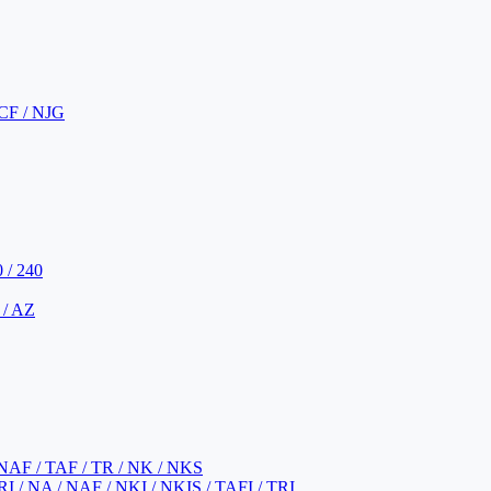
CF / NJG
 / 240
 / AZ
NAF / TAF / TR / NK / NKS
 / NA / NAF / NKI / NKIS / TAFI / TRI