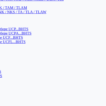
м
K / TAM / TLAM
NK / NKS / TA / TLA / TLAW
боре UCP...BHTS
сборе UCPA...BHTS
ре UCF...BHTS
ре UCFL...BHTS
S
SS