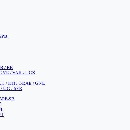
 SPB
 B / RB
 GYE / YAR / UCX
YET / KH / GRAE / GNE
/ UG / SER
 BPP-SB
F
FL
FT