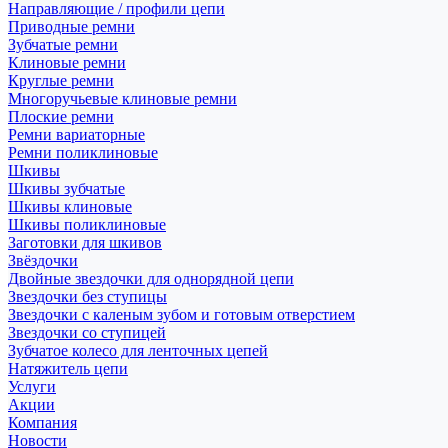
Направляющие / профили цепи
Приводные ремни
Зубчатые ремни
Клиновые ремни
Круглые ремни
Многоручьевые клиновые ремни
Плоские ремни
Ремни вариаторные
Ремни поликлиновые
Шкивы
Шкивы зубчатые
Шкивы клиновые
Шкивы поликлиновые
Заготовки для шкивов
Звёздочки
Двойные звездочки для однорядной цепи
Звездочки без ступицы
Звездочки с каленым зубом и готовым отверстием
Звездочки со ступицей
Зубчатое колесо для ленточных цепей
Натяжитель цепи
Услуги
Акции
Компания
Новости