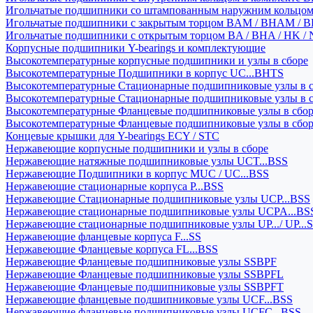
Игольчатые подшипники со штампованным наружним кольцо
Игольчатые подшипники с закрытым торцом BAM / BHAM / B
Игольчатые подшипники с открытым торцом BA / BHA / HK / 
Корпусные подшипники Y-bearings и комплектующие
Высокотемпературные корпусные подшипники и узлы в сборе
Высокотемпературные Подшипники в корпус UC...BHTS
Высокотемпературные Стационарные подшипниковые узлы в с
Высокотемпературные Стационарные подшипниковые узлы в 
Высокотемпературные Фланцевые подшипниковые узлы в сбо
Высокотемпературные Фланцевые подшипниковые узлы в сбо
Концевые крышки для Y-bearings ECY / STC
Нержавеющие корпусные подшипники и узлы в сборе
Нержавеющие натяжные подшипниковые узлы UCT...BSS
Нержавеющие Подшипники в корпус MUC / UC...BSS
Нержавеющие стационарные корпуса P...BSS
Нержавеющие Стационарные подшипниковые узлы UCP...BSS
Нержавеющие стационарные подшипниковые узлы UCPA...BS
Нержавеющие стационарные подшипниковые узлы UP.../ UP...
Нержавеющие фланцевые корпуса F...SS
Нержавеющие Фланцевые корпуса FL...BSS
Нержавеющие Фланцевые подшипниковые узлы SSBPF
Нержавеющие Фланцевые подшипниковые узлы SSBPFL
Нержавеющие Фланцевые подшипниковые узлы SSBPFT
Нержавеющие фланцевые подшипниковые узлы UCF...BSS
Нержавеющие фланцевые подшипниковые узлы UCFC...BSS