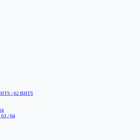
BHTS / 62 BHTS
64
63 / 64