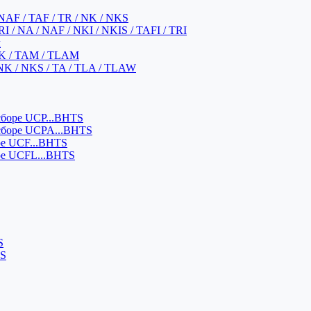
NAF / TAF / TR / NK / NKS
 / NA / NAF / NKI / NKIS / TAFI / TRI
м
K / TAM / TLAM
NK / NKS / TA / TLA / TLAW
боре UCP...BHTS
сборе UCPA...BHTS
ре UCF...BHTS
ре UCFL...BHTS
S
SS