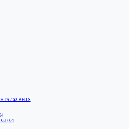
BHTS / 62 BHTS
64
63 / 64