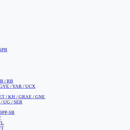
 SPB
 B / RB
 GYE / YAR / UCX
YET / KH / GRAE / GNE
/ UG / SER
 BPP-SB
F
FL
FT