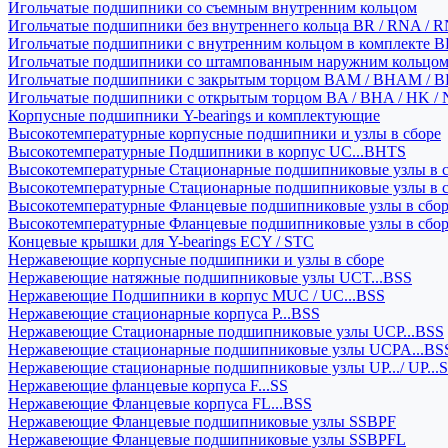
Игольчатые подшипники со съемным внутренним кольцом
Игольчатые подшипники без внутреннего кольца BR / RNA / R
Игольчатые подшипники с внутренним кольцом в комплекте BRI
Игольчатые подшипники со штампованным наружним кольцо
Игольчатые подшипники с закрытым торцом BAM / BHAM / B
Игольчатые подшипники с открытым торцом BA / BHA / HK / 
Корпусные подшипники Y-bearings и комплектующие
Высокотемпературные корпусные подшипники и узлы в сборе
Высокотемпературные Подшипники в корпус UC...BHTS
Высокотемпературные Стационарные подшипниковые узлы в с
Высокотемпературные Стационарные подшипниковые узлы в 
Высокотемпературные Фланцевые подшипниковые узлы в сбо
Высокотемпературные Фланцевые подшипниковые узлы в сбо
Концевые крышки для Y-bearings ECY / STC
Нержавеющие корпусные подшипники и узлы в сборе
Нержавеющие натяжные подшипниковые узлы UCT...BSS
Нержавеющие Подшипники в корпус MUC / UC...BSS
Нержавеющие стационарные корпуса P...BSS
Нержавеющие Стационарные подшипниковые узлы UCP...BSS
Нержавеющие стационарные подшипниковые узлы UCPA...BS
Нержавеющие стационарные подшипниковые узлы UP.../ UP...
Нержавеющие фланцевые корпуса F...SS
Нержавеющие Фланцевые корпуса FL...BSS
Нержавеющие Фланцевые подшипниковые узлы SSBPF
Нержавеющие Фланцевые подшипниковые узлы SSBPFL