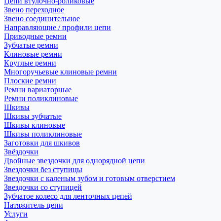
Цепи втулочно-роликовые
Звено переходное
Звено соединительное
Направляющие / профили цепи
Приводные ремни
Зубчатые ремни
Клиновые ремни
Круглые ремни
Многоручьевые клиновые ремни
Плоские ремни
Ремни вариаторные
Ремни поликлиновые
Шкивы
Шкивы зубчатые
Шкивы клиновые
Шкивы поликлиновые
Заготовки для шкивов
Звёздочки
Двойные звездочки для однорядной цепи
Звездочки без ступицы
Звездочки с каленым зубом и готовым отверстием
Звездочки со ступицей
Зубчатое колесо для ленточных цепей
Натяжитель цепи
Услуги