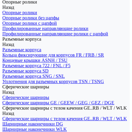
Опорные ролики
Назад
Опорные ролики
Опорные ролики без цапфы
Опорные ролики с цапфой
Профилированные направляющие ролики
Профилированные направляющие ролики с цапфой
Разъемные корпуса
Назад
Разъемные корпуса
Кольца фиксирующие для корпусов FR / FRB / SR
Концевые крышки ASNH / TSU
Разъемные корпуса 722 / FNL / F5
Разъемные корпуса SD
Разъемные корпуса SNG / SNL
Уплотнения для разъемных корпусов TSN / TSNG
Сферические шарниры
Назад
Сферические шарниры
Сферические шарниры GE / GEEW / GEG / GEZ / DGE
Сферические шарниры с телом качения GE..RB / WLT / WLK
Назад
Сферические шарниры с телом качения GE..RB / WLT / WLK
Шарнирные наконечники DG
Шарнирные наконечники WLK