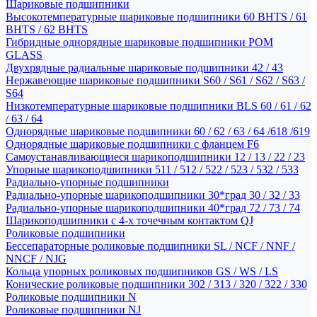
Шариковые подшипники
Высокотемпературные шариковые подшипники 60 BHTS / 61
BHTS / 62 BHTS
Гибридные однорядные шариковые подшипники POM
GLASS
Двухрядные радиальные шариковые подшипники 42 / 43
Нержавеющие шариковые подшипники S60 / S61 / S62 / S63 /
S64
Низкотемпературные шариковые подшипники BLS 60 / 61 / 62
/ 63 / 64
Однорядные шариковые подшипники 60 / 62 / 63 / 64 /618 /619
Однорядные шариковые подшипники с фланцем F6
Самоустанавливающиеся шарикоподшипники 12 / 13 / 22 / 23
Упорные шарикоподшипники 511 / 512 / 522 / 523 / 532 / 533
Радиально-упорные подшипники
Радиально-упорные шарикоподшипники 30*град 30 / 32 / 33
Радиально-упорные шарикоподшипники 40*град 72 / 73 / 74
Шарикоподшипники с 4-х точечным контактом QJ
Роликовые подшипники
Бессепараторные роликовые подшипники SL / NCF / NNF /
NNCF / NJG
Кольца упорных роликовых подшипников GS / WS / LS
Конические роликовые подшипники 302 / 313 / 320 / 322 / 330
Роликовые подшипники N
Роликовые подшипники NJ