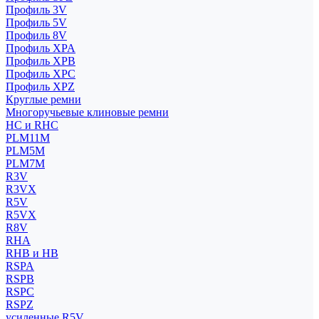
Профиль 3V
Профиль 5V
Профиль 8V
Профиль XPA
Профиль XPB
Профиль XPC
Профиль XPZ
Круглые ремни
Многоручьевые клиновые ремни
HC и RHC
PLM11M
PLM5M
PLM7M
R3V
R3VX
R5V
R5VX
R8V
RHA
RHB и HB
RSPA
RSPB
RSPC
RSPZ
усиленные R5V