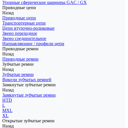
Упорные сферические шарниры GAC / GX
Приводные цепи
Назад
Приводные цепи
Транспортерные цепи
Цепи втулочно-роликовые
Звено переходное
Звено соединительное
Направляющие / профили цепи
Приводные ремни
Назад
Приводные ремни
Зубчатые ремни
Назад
Зубчатые ремни
Викели зубчатых ремней
Замкнутые зубчатые ремни
Назад
Замкнутые зубчатые ремни
HTD
L
MXL
XL
Открытые зубчатые ремни
Назад