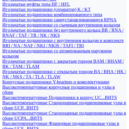
Игольчатые муфты типа HF / HFL
Игольчатые подшипники (сепаратор) K / KT
Игольчатые подшипники комбинированного типа
Игольчатые подшипники самоустанавливающиеся RPNA
Игольчатые подшипники со съемным внутренним кольцом
Игольчатые подшипники без внутреннего кольца BR / RNA /
RNAF / TAF / TR / NK / NKS
Игольчатые подшипники с внутренним кольцом в комплекте
BRI / NA / NAF / NKI / NKIS / TAFI / TRI
Игольчатые подшипники со штампованным наружним
кольцом
Игольчатые подшипники с закрытым торцом BAM / BHAM /
BK / TAM / TLAM
Игольчатые подшипники с открытым торцом BA / BHA / HK /
NK / NKS / TA / TLA / TLAW
Корпусные подшипники Y-bearings и комплектующие
Высокотемпературные корпусные подшипники и узлы в
сборе
Высокотемпературные Подшипники в корпус UC...BHTS
Высокотемпературные Стационарные подшипниковые узлы в
сборе UCP...BHTS
Высокотемпературные Стационарные подшипниковые узлы в
сборе UCPA...BHTS
Высокотемпературные Фланцевые подшипниковые узлы в
сборе UCF...BHTS