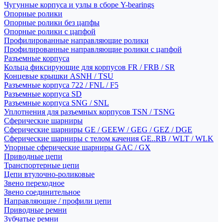
Чугунные корпуса и узлы в сборе Y-bearings
Опорные ролики
Опорные ролики без цапфы
Опорные ролики с цапфой
Профилированные направляющие ролики
Профилированные направляющие ролики с цапфой
Разъемные корпуса
Кольца фиксирующие для корпусов FR / FRB / SR
Концевые крышки ASNH / TSU
Разъемные корпуса 722 / FNL / F5
Разъемные корпуса SD
Разъемные корпуса SNG / SNL
Уплотнения для разъемных корпусов TSN / TSNG
Сферические шарниры
Сферические шарниры GE / GEEW / GEG / GEZ / DGE
Сферические шарниры с телом качения GE..RB / WLT / WLK
Упорные сферические шарниры GAC / GX
Приводные цепи
Транспортерные цепи
Цепи втулочно-роликовые
Звено переходное
Звено соединительное
Направляющие / профили цепи
Приводные ремни
Зубчатые ремни