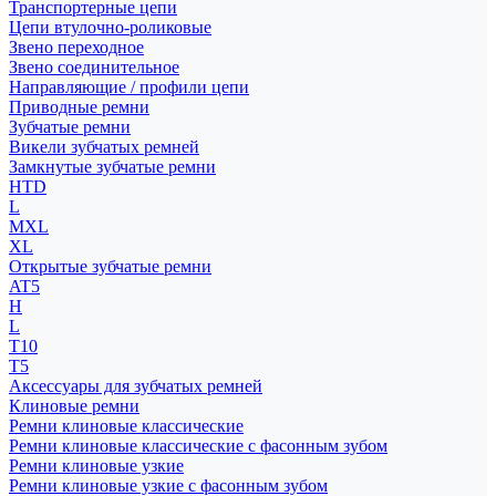
Транспортерные цепи
Цепи втулочно-роликовые
Звено переходное
Звено соединительное
Направляющие / профили цепи
Приводные ремни
Зубчатые ремни
Викели зубчатых ремней
Замкнутые зубчатые ремни
HTD
L
MXL
XL
Открытые зубчатые ремни
AT5
H
L
T10
T5
Аксессуары для зубчатых ремней
Клиновые ремни
Ремни клиновые классические
Ремни клиновые классические с фасонным зубом
Ремни клиновые узкие
Ремни клиновые узкие с фасонным зубом