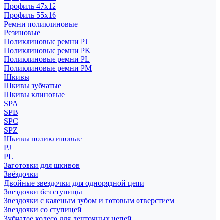
Профиль 47x12
Профиль 55x16
Ремни поликлиновые
Резиновые
Поликлиновые ремни PJ
Поликлиновые ремни PK
Поликлиновые ремни PL
Поликлиновые ремни PM
Шкивы
Шкивы зубчатые
Шкивы клиновые
SPA
SPB
SPC
SPZ
Шкивы поликлиновые
PJ
PL
Заготовки для шкивов
Звёздочки
Двойные звездочки для однорядной цепи
Звездочки без ступицы
Звездочки с каленым зубом и готовым отверстием
Звездочки со ступицей
Зубчатое колесо для ленточных цепей