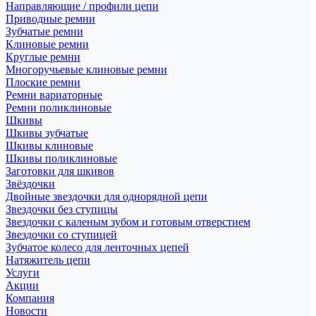
Направляющие / профили цепи
Приводные ремни
Зубчатые ремни
Клиновые ремни
Круглые ремни
Многоручьевые клиновые ремни
Плоские ремни
Ремни вариаторные
Ремни поликлиновые
Шкивы
Шкивы зубчатые
Шкивы клиновые
Шкивы поликлиновые
Заготовки для шкивов
Звёздочки
Двойные звездочки для однорядной цепи
Звездочки без ступицы
Звездочки с каленым зубом и готовым отверстием
Звездочки со ступицей
Зубчатое колесо для ленточных цепей
Натяжитель цепи
Услуги
Акции
Компания
Новости