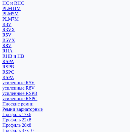
HC и RHC
PLM11M
PLM5M
PLM7M
R3V
R3VX
R5V
R5VX
R8V
RHA
RHB и HB
RSPA
RSPB
RSPC
RSPZ
усиленные R5V
усиленные R8V
усиленные RSPB
усиленные RSPC
Плоские ремни
Ремни вариаторные
Профиль 17x6
Профиль 22x8
Профиль 28x8
Профиль 37x10