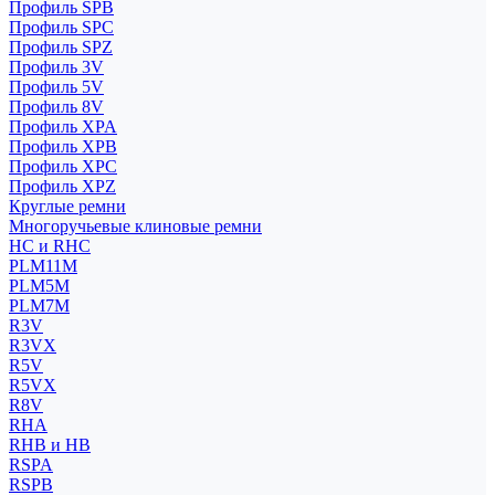
Профиль SPB
Профиль SPC
Профиль SPZ
Профиль 3V
Профиль 5V
Профиль 8V
Профиль XPA
Профиль XPB
Профиль XPC
Профиль XPZ
Круглые ремни
Многоручьевые клиновые ремни
HC и RHC
PLM11M
PLM5M
PLM7M
R3V
R3VX
R5V
R5VX
R8V
RHA
RHB и HB
RSPA
RSPB