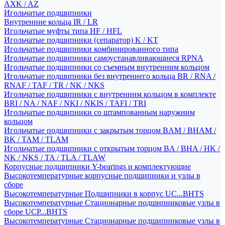
AXK / AZ
Игольчатые подшипники
Внутренние кольца IR / LR
Игольчатые муфты типа HF / HFL
Игольчатые подшипники (сепаратор) K / KT
Игольчатые подшипники комбинированного типа
Игольчатые подшипники самоустанавливающиеся RPNA
Игольчатые подшипники со съемным внутренним кольцом
Игольчатые подшипники без внутреннего кольца BR / RNA /
RNAF / TAF / TR / NK / NKS
Игольчатые подшипники с внутренним кольцом в комплекте
BRI / NA / NAF / NKI / NKIS / TAFI / TRI
Игольчатые подшипники со штампованным наружним
кольцом
Игольчатые подшипники с закрытым торцом BAM / BHAM /
BK / TAM / TLAM
Игольчатые подшипники с открытым торцом BA / BHA / HK /
NK / NKS / TA / TLA / TLAW
Корпусные подшипники Y-bearings и комплектующие
Высокотемпературные корпусные подшипники и узлы в
сборе
Высокотемпературные Подшипники в корпус UC...BHTS
Высокотемпературные Стационарные подшипниковые узлы в
сборе UCP...BHTS
Высокотемпературные Стационарные подшипниковые узлы в