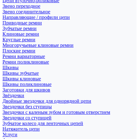
Цепи втулочно-роликовые
Звено переходное
Звено соединительное
Направляющие / профили цепи
Приводные ремни
Зубчатые ремни
Клиновые ремни
Круглые ремни
Многоручьевые клиновые ремни
Плоские ремни
Ремни вариаторные
Ремни поликлиновые
Шкивы
Шкивы зубчатые
Шкивы клиновые
Шкивы поликлиновые
Заготовки для шкивов
Звёздочки
Двойные звездочки для однорядной цепи
Звездочки без ступицы
Звездочки с каленым зубом и готовым отверстием
Звездочки со ступицей
Зубчатое колесо для ленточных цепей
Натяжитель цепи
Услуги