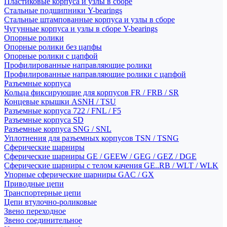
Пластиковые корпуса и узлы в сборе
Стальные подшипники Y-bearings
Стальные штампованные корпуса и узлы в сборе
Чугунные корпуса и узлы в сборе Y-bearings
Опорные ролики
Опорные ролики без цапфы
Опорные ролики с цапфой
Профилированные направляющие ролики
Профилированные направляющие ролики с цапфой
Разъемные корпуса
Кольца фиксирующие для корпусов FR / FRB / SR
Концевые крышки ASNH / TSU
Разъемные корпуса 722 / FNL / F5
Разъемные корпуса SD
Разъемные корпуса SNG / SNL
Уплотнения для разъемных корпусов TSN / TSNG
Сферические шарниры
Сферические шарниры GE / GEEW / GEG / GEZ / DGE
Сферические шарниры с телом качения GE..RB / WLT / WLK
Упорные сферические шарниры GAC / GX
Приводные цепи
Транспортерные цепи
Цепи втулочно-роликовые
Звено переходное
Звено соединительное