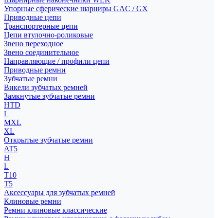
Упорные сферические шарниры GAC / GX
Приводные цепи
Транспортерные цепи
Цепи втулочно-роликовые
Звено переходное
Звено соединительное
Направляющие / профили цепи
Приводные ремни
Зубчатые ремни
Викели зубчатых ремней
Замкнутые зубчатые ремни
HTD
L
MXL
XL
Открытые зубчатые ремни
AT5
H
L
T10
T5
Аксессуары для зубчатых ремней
Клиновые ремни
Ремни клиновые классические