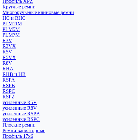
Профиль XPZ
Круглые ремни
Многоручьевые клиновые ремни
HC и RHC
PLM11M
PLM5M
PLM7M
R3V
R3VX
R5V
R5VX
R8V
RHA
RHB и HB
RSPA
RSPB
RSPC
RSPZ
усиленные R5V
усиленные R8V
усиленные RSPB
усиленные RSPC
Плоские ремни
Ремни вариаторные
Профиль 17x6