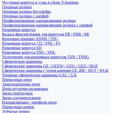
Чугунные корпуса и узлы в сборе Y-bearings
Опорные ролики
Опорные ролики без цапфы
Опорные ролики с цапфой
Профилированные направляющие ролики
Профилированные направляющие ролики с цапфой
Разъемные корпуса
Кольца фиксирующие для корпусов FR / FRB / SR
Концевые крышки ASNH / TSU
Разъемные корпуса 722 / FNL / F5
Разъемные корпуса SD
Разъемные корпуса SNG / SNL
Уплотнения для разъемных корпусов TSN / TSNG
Сферические шарниры
Сферические шарниры GE / GEEW / GEG / GEZ / DGE
Сферические шарниры с телом качения GE..RB / WLT / WLK
Упорные сферические шарниры GAC / GX
Приводные цепи
Транспортерные цепи
Цепи втулочно-роликовые
Звено переходное
Звено соединительное
Направляющие / профили цепи
Приводные ремни
Зубчатые ремни