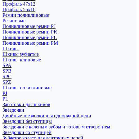
Профиль 47x12
Профиль 55x16
Ремни поликлиновые
Резиновые
Поликлиновые ремни PJ
Поликлиновые ремни PK
Поликлиновые ремни PL
Поликлиновые ремни PM
Шкивы
Шкивы зубчатые
Шкивы клиновые
SPA
SPB
SPC
SPZ
Шкивы поликлиновые
PJ
PL
Заготовки для шкивов
Звёздочки
Двойные звездочки для однорядной цепи
Звездочки без ступицы
Звездочки с каленым зубом и готовым отверстием
Звездочки со ступицей
Зубчатое колесо для ленточных цепей