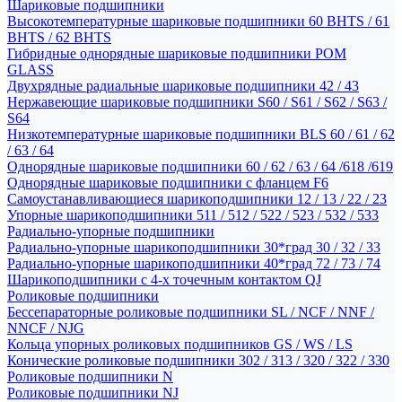
Шариковые подшипники
Высокотемпературные шариковые подшипники 60 BHTS / 61
BHTS / 62 BHTS
Гибридные однорядные шариковые подшипники POM
GLASS
Двухрядные радиальные шариковые подшипники 42 / 43
Нержавеющие шариковые подшипники S60 / S61 / S62 / S63 /
S64
Низкотемпературные шариковые подшипники BLS 60 / 61 / 62
/ 63 / 64
Однорядные шариковые подшипники 60 / 62 / 63 / 64 /618 /619
Однорядные шариковые подшипники с фланцем F6
Самоустанавливающиеся шарикоподшипники 12 / 13 / 22 / 23
Упорные шарикоподшипники 511 / 512 / 522 / 523 / 532 / 533
Радиально-упорные подшипники
Радиально-упорные шарикоподшипники 30*град 30 / 32 / 33
Радиально-упорные шарикоподшипники 40*град 72 / 73 / 74
Шарикоподшипники с 4-х точечным контактом QJ
Роликовые подшипники
Бессепараторные роликовые подшипники SL / NCF / NNF /
NNCF / NJG
Кольца упорных роликовых подшипников GS / WS / LS
Конические роликовые подшипники 302 / 313 / 320 / 322 / 330
Роликовые подшипники N
Роликовые подшипники NJ