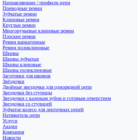
Направляющие / профили цепи
Приводные ремни
Зубчатые ремни
Клиновые ремни
Круглые ремни
Многоручьевые клиновые ремни
Плоские ремни
Ремни вариаторные
Ремни поликлиновые
Шкивы
Шкивы зубчатые
Шкивы клиновые
Шкивы поликлиновые
Заготовки для шкивов
Звёздочки
Двойные звездочки для однорядной цепи
Звездочки без ступицы
Звездочки с каленым зубом и готовым отверстием
Звездочки со ступицей
Зубчатое колесо для ленточных цепей
Натяжитель цепи
Услуги
Акции
Компания
Новости