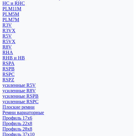
HC и RHC
PLM11M
PLM5M
PLM7M
R3V
R3VX
R5V
R5VX
R8V
RHA
RHB и HB
RSPA
RSPB
RSPC
RSPZ
усиленные R5V
усиленные R8V
усиленные RSPB
усиленные RSPC
Плоские ремни
Ремни вариаторные
Профиль 17x6
Профиль 22x8
Профиль 28x8
Профиль 37x10