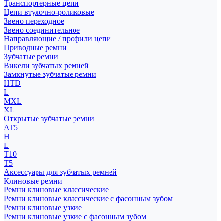
Транспортерные цепи
Цепи втулочно-роликовые
Звено переходное
Звено соединительное
Направляющие / профили цепи
Приводные ремни
Зубчатые ремни
Викели зубчатых ремней
Замкнутые зубчатые ремни
HTD
L
MXL
XL
Открытые зубчатые ремни
AT5
H
L
T10
T5
Аксессуары для зубчатых ремней
Клиновые ремни
Ремни клиновые классические
Ремни клиновые классические с фасонным зубом
Ремни клиновые узкие
Ремни клиновые узкие с фасонным зубом