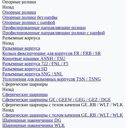
Опорные ролики
Назад
Опорные ролики
Опорные ролики без цапфы
Опорные ролики с цапфой
Профилированные направляющие ролики
Профилированные направляющие ролики с цапфой
Разъемные корпуса
Назад
Разъемные корпуса
Кольца фиксирующие для корпусов FR / FRB / SR
Концевые крышки ASNH / TSU
Разъемные корпуса 722 / FNL / F5
Разъемные корпуса SD
Разъемные корпуса SNG / SNL
Уплотнения для разъемных корпусов TSN / TSNG
Сферические шарниры
Назад
Сферические шарниры
Сферические шарниры GE / GEEW / GEG / GEZ / DGE
Сферические шарниры с телом качения GE..RB / WLT / WLK
Назад
Сферические шарниры с телом качения GE..RB / WLT / WLK
Шарнирные наконечники DG
Шарнирные наконечники WLK