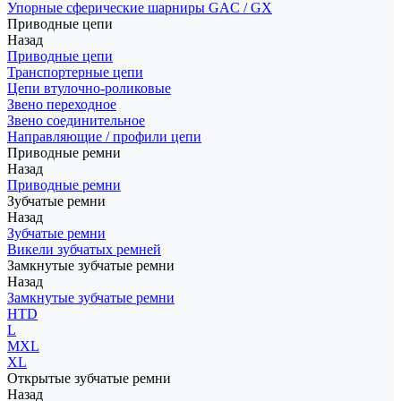
Упорные сферические шарниры GAC / GX
Приводные цепи
Назад
Приводные цепи
Транспортерные цепи
Цепи втулочно-роликовые
Звено переходное
Звено соединительное
Направляющие / профили цепи
Приводные ремни
Назад
Приводные ремни
Зубчатые ремни
Назад
Зубчатые ремни
Викели зубчатых ремней
Замкнутые зубчатые ремни
Назад
Замкнутые зубчатые ремни
HTD
L
MXL
XL
Открытые зубчатые ремни
Назад