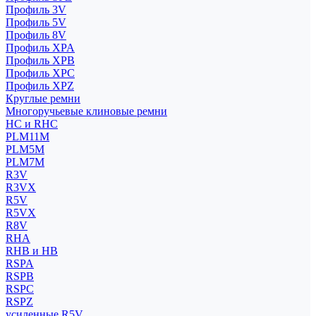
Профиль 3V
Профиль 5V
Профиль 8V
Профиль XPA
Профиль XPB
Профиль XPC
Профиль XPZ
Круглые ремни
Многоручьевые клиновые ремни
HC и RHC
PLM11M
PLM5M
PLM7M
R3V
R3VX
R5V
R5VX
R8V
RHA
RHB и HB
RSPA
RSPB
RSPC
RSPZ
усиленные R5V