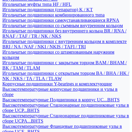
Игольчатые муфты типа HF / HFL
Игольчатые подшипники (сепаратор) K / KT
Игольчатые подшипники комбинированного типа
Игольчатые подшипники самоустанавливающиеся RPNA
Игольчатые подшипники со съемным внутренним кольцом
Игольчатые подшипники без внутреннего кольца BR / RNA /
RNAF / TAF / TR / NK / NKS
Игольчатые подшипники с внутренним кольцом в комплекте
BRI / NA / NAF / NKI / NKIS / TAFI / TRI
Игольчатые подшипники со штампованным наружним
кольцом
Игольчатые подшипники с закрытым торцом BAM / BHAM /
BK / TAM / TLAM
Игольчатые подшипники с открытым торцом BA / BHA / HK /
NK / NKS / TA / TLA / TLAW
Корпусные подшипники Y-bearings и комплектующие
Высокотемпературные корпусные подшипники и узлы в
сборе
Высокотемпературные Подшипники в корпус UC...BHTS
Высокотемпературные Стационарные подшипниковые узлы в
сборе UCP...BHTS
Высокотемпературные Стационарные подшипниковые узлы в
сборе UCPA...BHTS
Высокотемпературные Фланцевые подшипниковые узлы в
сборе UCF...BHTS