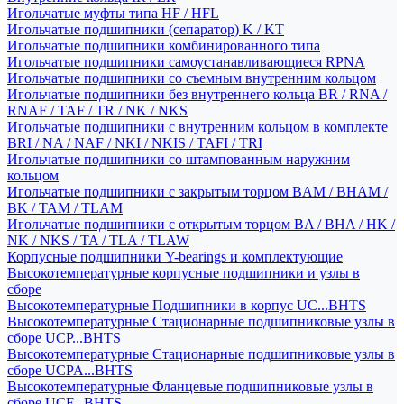
Игольчатые муфты типа HF / HFL
Игольчатые подшипники (сепаратор) K / KT
Игольчатые подшипники комбинированного типа
Игольчатые подшипники самоустанавливающиеся RPNA
Игольчатые подшипники со съемным внутренним кольцом
Игольчатые подшипники без внутреннего кольца BR / RNA /
RNAF / TAF / TR / NK / NKS
Игольчатые подшипники с внутренним кольцом в комплекте
BRI / NA / NAF / NKI / NKIS / TAFI / TRI
Игольчатые подшипники со штампованным наружним
кольцом
Игольчатые подшипники с закрытым торцом BAM / BHAM /
BK / TAM / TLAM
Игольчатые подшипники с открытым торцом BA / BHA / HK /
NK / NKS / TA / TLA / TLAW
Корпусные подшипники Y-bearings и комплектующие
Высокотемпературные корпусные подшипники и узлы в
сборе
Высокотемпературные Подшипники в корпус UC...BHTS
Высокотемпературные Стационарные подшипниковые узлы в
сборе UCP...BHTS
Высокотемпературные Стационарные подшипниковые узлы в
сборе UCPA...BHTS
Высокотемпературные Фланцевые подшипниковые узлы в
сборе UCF...BHTS