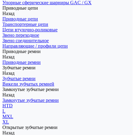
Упорные сферические шарниры GAC / GX
Приводные цепи
Назад
Приводные цепи
Транспортерные цепи
Цепи втулочно-роликовые
Звено переходное
Звено соединительное
Направляющие / профили цепи
Приводные ремни
Назад
Приводные ремни
Зубчатые ремни
Назад
Зубчатые ремни
Викели зубчатых ремней
Замкнутые зубчатые ремни
Назад
Замкнутые зубчатые ремни
HTD
L
MXL
XL
Открытые зубчатые ремни
Назад