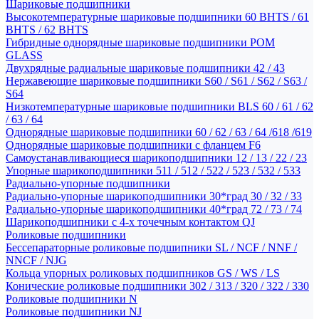
Шариковые подшипники
Высокотемпературные шариковые подшипники 60 BHTS / 61
BHTS / 62 BHTS
Гибридные однорядные шариковые подшипники POM
GLASS
Двухрядные радиальные шариковые подшипники 42 / 43
Нержавеющие шариковые подшипники S60 / S61 / S62 / S63 /
S64
Низкотемпературные шариковые подшипники BLS 60 / 61 / 62
/ 63 / 64
Однорядные шариковые подшипники 60 / 62 / 63 / 64 /618 /619
Однорядные шариковые подшипники с фланцем F6
Самоустанавливающиеся шарикоподшипники 12 / 13 / 22 / 23
Упорные шарикоподшипники 511 / 512 / 522 / 523 / 532 / 533
Радиально-упорные подшипники
Радиально-упорные шарикоподшипники 30*град 30 / 32 / 33
Радиально-упорные шарикоподшипники 40*град 72 / 73 / 74
Шарикоподшипники с 4-х точечным контактом QJ
Роликовые подшипники
Бессепараторные роликовые подшипники SL / NCF / NNF /
NNCF / NJG
Кольца упорных роликовых подшипников GS / WS / LS
Конические роликовые подшипники 302 / 313 / 320 / 322 / 330
Роликовые подшипники N
Роликовые подшипники NJ