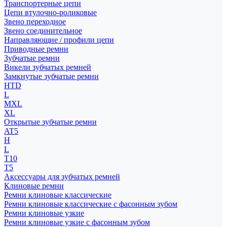
Транспортерные цепи
Цепи втулочно-роликовые
Звено переходное
Звено соединительное
Направляющие / профили цепи
Приводные ремни
Зубчатые ремни
Викели зубчатых ремней
Замкнутые зубчатые ремни
HTD
L
MXL
XL
Открытые зубчатые ремни
AT5
H
L
T10
T5
Аксессуары для зубчатых ремней
Клиновые ремни
Ремни клиновые классические
Ремни клиновые классические с фасонным зубом
Ремни клиновые узкие
Ремни клиновые узкие с фасонным зубом