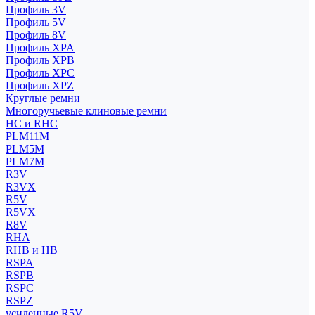
Профиль 3V
Профиль 5V
Профиль 8V
Профиль XPA
Профиль XPB
Профиль XPC
Профиль XPZ
Круглые ремни
Многоручьевые клиновые ремни
HC и RHC
PLM11M
PLM5M
PLM7M
R3V
R3VX
R5V
R5VX
R8V
RHA
RHB и HB
RSPA
RSPB
RSPC
RSPZ
усиленные R5V