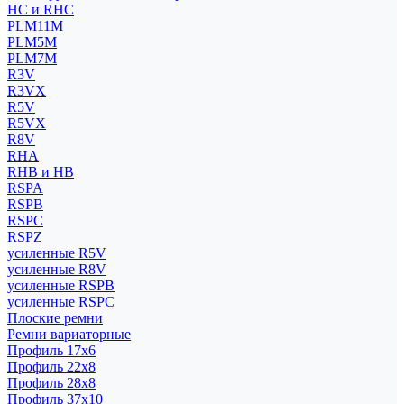
HC и RHC
PLM11M
PLM5M
PLM7M
R3V
R3VX
R5V
R5VX
R8V
RHA
RHB и HB
RSPA
RSPB
RSPC
RSPZ
усиленные R5V
усиленные R8V
усиленные RSPB
усиленные RSPC
Плоские ремни
Ремни вариаторные
Профиль 17x6
Профиль 22x8
Профиль 28x8
Профиль 37x10