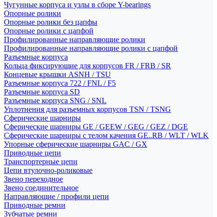
Чугунные корпуса и узлы в сборе Y-bearings
Опорные ролики
Опорные ролики без цапфы
Опорные ролики с цапфой
Профилированные направляющие ролики
Профилированные направляющие ролики с цапфой
Разъемные корпуса
Кольца фиксирующие для корпусов FR / FRB / SR
Концевые крышки ASNH / TSU
Разъемные корпуса 722 / FNL / F5
Разъемные корпуса SD
Разъемные корпуса SNG / SNL
Уплотнения для разъемных корпусов TSN / TSNG
Сферические шарниры
Сферические шарниры GE / GEEW / GEG / GEZ / DGE
Сферические шарниры с телом качения GE..RB / WLT / WLK
Упорные сферические шарниры GAC / GX
Приводные цепи
Транспортерные цепи
Цепи втулочно-роликовые
Звено переходное
Звено соединительное
Направляющие / профили цепи
Приводные ремни
Зубчатые ремни