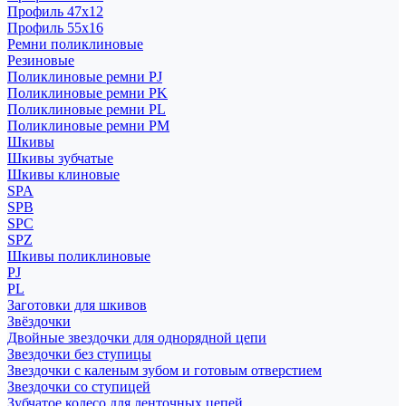
Профиль 47x12
Профиль 55x16
Ремни поликлиновые
Резиновые
Поликлиновые ремни PJ
Поликлиновые ремни PK
Поликлиновые ремни PL
Поликлиновые ремни PM
Шкивы
Шкивы зубчатые
Шкивы клиновые
SPA
SPB
SPC
SPZ
Шкивы поликлиновые
PJ
PL
Заготовки для шкивов
Звёздочки
Двойные звездочки для однорядной цепи
Звездочки без ступицы
Звездочки с каленым зубом и готовым отверстием
Звездочки со ступицей
Зубчатое колесо для ленточных цепей