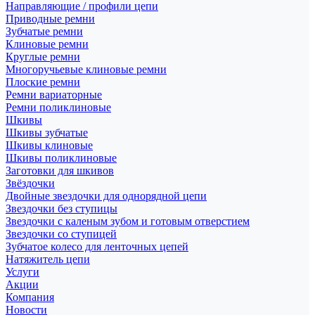
Направляющие / профили цепи
Приводные ремни
Зубчатые ремни
Клиновые ремни
Круглые ремни
Многоручьевые клиновые ремни
Плоские ремни
Ремни вариаторные
Ремни поликлиновые
Шкивы
Шкивы зубчатые
Шкивы клиновые
Шкивы поликлиновые
Заготовки для шкивов
Звёздочки
Двойные звездочки для однорядной цепи
Звездочки без ступицы
Звездочки с каленым зубом и готовым отверстием
Звездочки со ступицей
Зубчатое колесо для ленточных цепей
Натяжитель цепи
Услуги
Акции
Компания
Новости