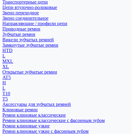
Транспортерные цепи
Цепи втулочно-роликовые
Звено переходное
Звено соединительное
Направляющие / профили цепи
Приводные ремни
Зубчатые ремни
Викели зубчатых ремней
Замкнутые зубчатые ремни
HTD
L
MXL
XL
Открытые зубчатые ремни
AT5
H
L
T10
T5
Аксессуары для зубчатых ремней
Клиновые ремни
Ремни клиновые классические
Ремни клиновые классические с фасонным зубом
Ремни клиновые узкие
Ремни клиновые узкие с фасонным зубом