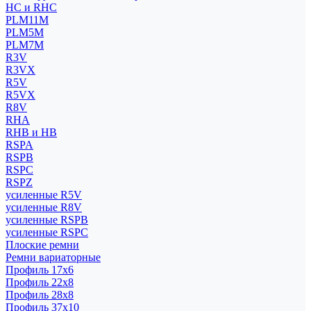
HC и RHC
PLM11M
PLM5M
PLM7M
R3V
R3VX
R5V
R5VX
R8V
RHA
RHB и HB
RSPA
RSPB
RSPC
RSPZ
усиленные R5V
усиленные R8V
усиленные RSPB
усиленные RSPC
Плоские ремни
Ремни вариаторные
Профиль 17x6
Профиль 22x8
Профиль 28x8
Профиль 37x10