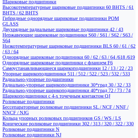
Шариковые подшипники
Высокотемпературные шариковые подшипники 60 BHTS / 61
BHTS / 62 BHTS
Гибридные однорядные шариковые подшипники POM
GLASS
Двухрядные радиальные шариковые подшипники 42 / 43
Нержавеющие шариковые подшипники S60 / S61 / S62 / S63 /
S64
Низкотемпературные шариковые подшипники BLS 60 / 61 / 62
/ 63 / 64
Однорядные шариковые подшипники 60 / 62 / 63 / 64 /618 /619
Однорядные шариковые подшипники с фланцем F6
Самоустанавливающиеся шарикоподшипники 12 / 13 / 22 / 23
Упорные шарикоподшипники 511 / 512 / 522 / 523 / 532 / 533
Радиально-упорные подшипники
Радиально-упорные шарикоподшипники 30*град 30 / 32 / 33
Радиально-упорные шарикоподшипники 40*град 72 / 73 / 74
Шарикоподшипники с 4-х точечным контактом QJ
Роликовые подшипники
Бессепараторные роликовые подшипники SL / NCF / NNF /
NNCF / NJG
Кольца упорных роликовых подшипников GS / WS / LS
Конические роликовые подшипники 302 / 313 / 320 / 322 / 330
Роликовые подшипники N
Роликовые подшипники NJ