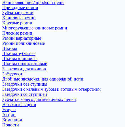
Направляющие / профили цепи
Приводные ремни
Зубчатые ремни
Клиновые ремни
Круглые ремни
Многоручьевые клиновые ремни
Плоские ремни
Ремни вариаторные
Ремни поликлиновые
Шкивы
Шкивы зубчатые
Шкивы клиновые
Шкивы поликлиновые
Заготовки для шкивов
Звёздочки
Двойные звездочки для однорядной цепи
Звездочки без ступицы
Звездочки с каленым зубом и готовым отверстием
Звездочки со ступицей
Зубчатое колесо для ленточных цепей
Натяжитель цепи
Услуги
Акции
Компания
Новости