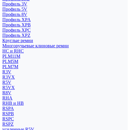
Профиль 3V
Профиль 5V
Профиль 8V
Профиль XPA
Профиль XPB
Профиль XPC
Профиль XPZ
Круглые ремни
Многоручьевые клиновые ремни
HC и RHC
PLM11M
PLM5M
PLM7M
R3V
R3VX
R5V
R5VX
R8V
RHA
RHB и HB
RSPA
RSPB
RSPC
RSPZ
усиленные R5V