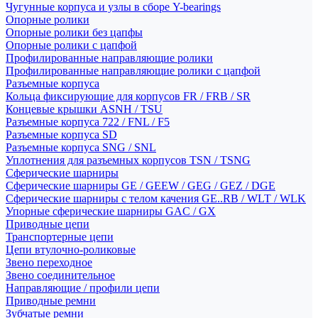
Чугунные корпуса и узлы в сборе Y-bearings
Опорные ролики
Опорные ролики без цапфы
Опорные ролики с цапфой
Профилированные направляющие ролики
Профилированные направляющие ролики с цапфой
Разъемные корпуса
Кольца фиксирующие для корпусов FR / FRB / SR
Концевые крышки ASNH / TSU
Разъемные корпуса 722 / FNL / F5
Разъемные корпуса SD
Разъемные корпуса SNG / SNL
Уплотнения для разъемных корпусов TSN / TSNG
Сферические шарниры
Сферические шарниры GE / GEEW / GEG / GEZ / DGE
Сферические шарниры с телом качения GE..RB / WLT / WLK
Упорные сферические шарниры GAC / GX
Приводные цепи
Транспортерные цепи
Цепи втулочно-роликовые
Звено переходное
Звено соединительное
Направляющие / профили цепи
Приводные ремни
Зубчатые ремни