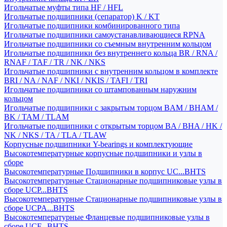
Игольчатые муфты типа HF / HFL
Игольчатые подшипники (сепаратор) K / KT
Игольчатые подшипники комбинированного типа
Игольчатые подшипники самоустанавливающиеся RPNA
Игольчатые подшипники со съемным внутренним кольцом
Игольчатые подшипники без внутреннего кольца BR / RNA /
RNAF / TAF / TR / NK / NKS
Игольчатые подшипники с внутренним кольцом в комплекте
BRI / NA / NAF / NKI / NKIS / TAFI / TRI
Игольчатые подшипники со штампованным наружним
кольцом
Игольчатые подшипники с закрытым торцом BAM / BHAM /
BK / TAM / TLAM
Игольчатые подшипники с открытым торцом BA / BHA / HK /
NK / NKS / TA / TLA / TLAW
Корпусные подшипники Y-bearings и комплектующие
Высокотемпературные корпусные подшипники и узлы в
сборе
Высокотемпературные Подшипники в корпус UC...BHTS
Высокотемпературные Стационарные подшипниковые узлы в
сборе UCP...BHTS
Высокотемпературные Стационарные подшипниковые узлы в
сборе UCPA...BHTS
Высокотемпературные Фланцевые подшипниковые узлы в
сборе UCF...BHTS