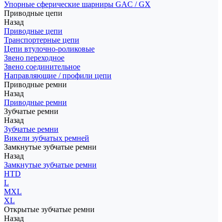
Упорные сферические шарниры GAC / GX
Приводные цепи
Назад
Приводные цепи
Транспортерные цепи
Цепи втулочно-роликовые
Звено переходное
Звено соединительное
Направляющие / профили цепи
Приводные ремни
Назад
Приводные ремни
Зубчатые ремни
Назад
Зубчатые ремни
Викели зубчатых ремней
Замкнутые зубчатые ремни
Назад
Замкнутые зубчатые ремни
HTD
L
MXL
XL
Открытые зубчатые ремни
Назад