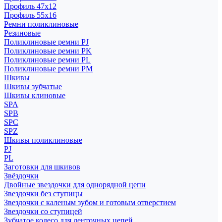
Профиль 47x12
Профиль 55x16
Ремни поликлиновые
Резиновые
Поликлиновые ремни PJ
Поликлиновые ремни PK
Поликлиновые ремни PL
Поликлиновые ремни PM
Шкивы
Шкивы зубчатые
Шкивы клиновые
SPA
SPB
SPC
SPZ
Шкивы поликлиновые
PJ
PL
Заготовки для шкивов
Звёздочки
Двойные звездочки для однорядной цепи
Звездочки без ступицы
Звездочки с каленым зубом и готовым отверстием
Звездочки со ступицей
Зубчатое колесо для ленточных цепей