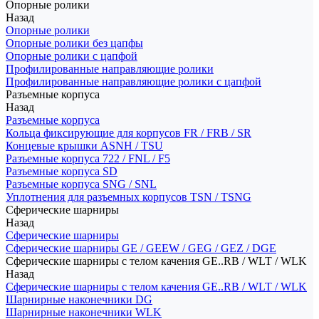
Опорные ролики
Назад
Опорные ролики
Опорные ролики без цапфы
Опорные ролики с цапфой
Профилированные направляющие ролики
Профилированные направляющие ролики с цапфой
Разъемные корпуса
Назад
Разъемные корпуса
Кольца фиксирующие для корпусов FR / FRB / SR
Концевые крышки ASNH / TSU
Разъемные корпуса 722 / FNL / F5
Разъемные корпуса SD
Разъемные корпуса SNG / SNL
Уплотнения для разъемных корпусов TSN / TSNG
Сферические шарниры
Назад
Сферические шарниры
Сферические шарниры GE / GEEW / GEG / GEZ / DGE
Сферические шарниры с телом качения GE..RB / WLT / WLK
Назад
Сферические шарниры с телом качения GE..RB / WLT / WLK
Шарнирные наконечники DG
Шарнирные наконечники WLK