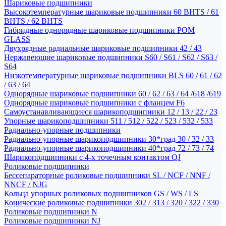
Шариковые подшипники
Высокотемпературные шариковые подшипники 60 BHTS / 61
BHTS / 62 BHTS
Гибридные однорядные шариковые подшипники POM
GLASS
Двухрядные радиальные шариковые подшипники 42 / 43
Нержавеющие шариковые подшипники S60 / S61 / S62 / S63 /
S64
Низкотемпературные шариковые подшипники BLS 60 / 61 / 62
/ 63 / 64
Однорядные шариковые подшипники 60 / 62 / 63 / 64 /618 /619
Однорядные шариковые подшипники с фланцем F6
Самоустанавливающиеся шарикоподшипники 12 / 13 / 22 / 23
Упорные шарикоподшипники 511 / 512 / 522 / 523 / 532 / 533
Радиально-упорные подшипники
Радиально-упорные шарикоподшипники 30*град 30 / 32 / 33
Радиально-упорные шарикоподшипники 40*град 72 / 73 / 74
Шарикоподшипники с 4-х точечным контактом QJ
Роликовые подшипники
Бессепараторные роликовые подшипники SL / NCF / NNF /
NNCF / NJG
Кольца упорных роликовых подшипников GS / WS / LS
Конические роликовые подшипники 302 / 313 / 320 / 322 / 330
Роликовые подшипники N
Роликовые подшипники NJ