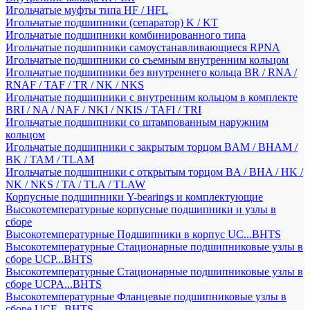
Игольчатые муфты типа HF / HFL
Игольчатые подшипники (сепаратор) K / KT
Игольчатые подшипники комбинированного типа
Игольчатые подшипники самоустанавливающиеся RPNA
Игольчатые подшипники со съемным внутренним кольцом
Игольчатые подшипники без внутреннего кольца BR / RNA /
RNAF / TAF / TR / NK / NKS
Игольчатые подшипники с внутренним кольцом в комплекте
BRI / NA / NAF / NKI / NKIS / TAFI / TRI
Игольчатые подшипники со штампованным наружним
кольцом
Игольчатые подшипники с закрытым торцом BAM / BHAM /
BK / TAM / TLAM
Игольчатые подшипники с открытым торцом BA / BHA / HK /
NK / NKS / TA / TLA / TLAW
Корпусные подшипники Y-bearings и комплектующие
Высокотемпературные корпусные подшипники и узлы в
сборе
Высокотемпературные Подшипники в корпус UC...BHTS
Высокотемпературные Стационарные подшипниковые узлы в
сборе UCP...BHTS
Высокотемпературные Стационарные подшипниковые узлы в
сборе UCPA...BHTS
Высокотемпературные Фланцевые подшипниковые узлы в
сборе UCF...BHTS