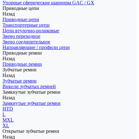
Упорные сферические шарниры GAC / GX
Приводные цепи
Назад
Приводные цепи
Транспортерные цепи
Цепи втулочно-роликовые
Звено переходное
Звено соединительное
Направляющие / профили цепи
Приводные ремни
Назад
Приводные ремни
Зубчатые ремни
Назад
Зубчатые ремни
Викели зубчатых ремней
Замкнутые зубчатые ремни
Назад
Замкнутые зубчатые ремни
HTD
L
MXL
XL
Открытые зубчатые ремни
Назад