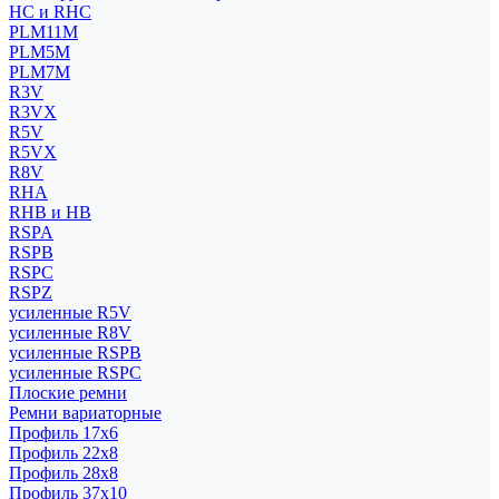
HC и RHC
PLM11M
PLM5M
PLM7M
R3V
R3VX
R5V
R5VX
R8V
RHA
RHB и HB
RSPA
RSPB
RSPC
RSPZ
усиленные R5V
усиленные R8V
усиленные RSPB
усиленные RSPC
Плоские ремни
Ремни вариаторные
Профиль 17x6
Профиль 22x8
Профиль 28x8
Профиль 37x10