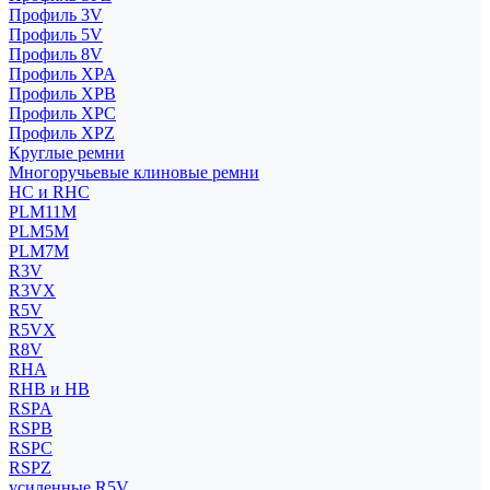
Профиль 3V
Профиль 5V
Профиль 8V
Профиль XPA
Профиль XPB
Профиль XPC
Профиль XPZ
Круглые ремни
Многоручьевые клиновые ремни
HC и RHC
PLM11M
PLM5M
PLM7M
R3V
R3VX
R5V
R5VX
R8V
RHA
RHB и HB
RSPA
RSPB
RSPC
RSPZ
усиленные R5V