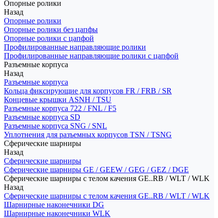
Опорные ролики
Назад
Опорные ролики
Опорные ролики без цапфы
Опорные ролики с цапфой
Профилированные направляющие ролики
Профилированные направляющие ролики с цапфой
Разъемные корпуса
Назад
Разъемные корпуса
Кольца фиксирующие для корпусов FR / FRB / SR
Концевые крышки ASNH / TSU
Разъемные корпуса 722 / FNL / F5
Разъемные корпуса SD
Разъемные корпуса SNG / SNL
Уплотнения для разъемных корпусов TSN / TSNG
Сферические шарниры
Назад
Сферические шарниры
Сферические шарниры GE / GEEW / GEG / GEZ / DGE
Сферические шарниры с телом качения GE..RB / WLT / WLK
Назад
Сферические шарниры с телом качения GE..RB / WLT / WLK
Шарнирные наконечники DG
Шарнирные наконечники WLK