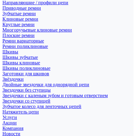
Направляющие / профили цепи
Приводные ремни
Зубчатые ремни
Клиновые ремни
Круглые ремни
Многоручьевые клиновые ремни
Плоские ремни
Ремни вариаторные
Ремни поликлиновые
Шкивы
Шкивы зубчатые
Шкивы клиновые
Шкивы поликлиновые
Заготовки для шкивов
Звёздочки
Двойные звездочки для однорядной цепи
Звездочки без ступицы
Звездочки с каленым зубом и готовым отверстием
Звездочки со ступицей
Зубчатое колесо для ленточных цепей
Натяжитель цепи
Услуги
Акции
Компания
Новости