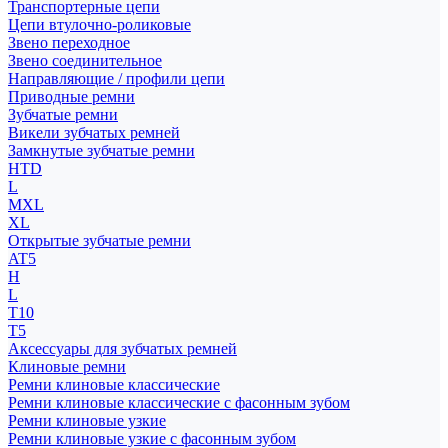
Транспортерные цепи
Цепи втулочно-роликовые
Звено переходное
Звено соединительное
Направляющие / профили цепи
Приводные ремни
Зубчатые ремни
Викели зубчатых ремней
Замкнутые зубчатые ремни
HTD
L
MXL
XL
Открытые зубчатые ремни
AT5
H
L
T10
T5
Аксессуары для зубчатых ремней
Клиновые ремни
Ремни клиновые классические
Ремни клиновые классические с фасонным зубом
Ремни клиновые узкие
Ремни клиновые узкие с фасонным зубом