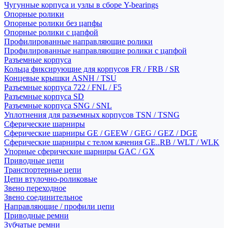
Чугунные корпуса и узлы в сборе Y-bearings
Опорные ролики
Опорные ролики без цапфы
Опорные ролики с цапфой
Профилированные направляющие ролики
Профилированные направляющие ролики с цапфой
Разъемные корпуса
Кольца фиксирующие для корпусов FR / FRB / SR
Концевые крышки ASNH / TSU
Разъемные корпуса 722 / FNL / F5
Разъемные корпуса SD
Разъемные корпуса SNG / SNL
Уплотнения для разъемных корпусов TSN / TSNG
Сферические шарниры
Сферические шарниры GE / GEEW / GEG / GEZ / DGE
Сферические шарниры с телом качения GE..RB / WLT / WLK
Упорные сферические шарниры GAC / GX
Приводные цепи
Транспортерные цепи
Цепи втулочно-роликовые
Звено переходное
Звено соединительное
Направляющие / профили цепи
Приводные ремни
Зубчатые ремни