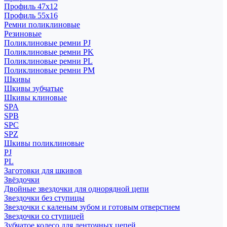
Профиль 47x12
Профиль 55x16
Ремни поликлиновые
Резиновые
Поликлиновые ремни PJ
Поликлиновые ремни PK
Поликлиновые ремни PL
Поликлиновые ремни PM
Шкивы
Шкивы зубчатые
Шкивы клиновые
SPA
SPB
SPC
SPZ
Шкивы поликлиновые
PJ
PL
Заготовки для шкивов
Звёздочки
Двойные звездочки для однорядной цепи
Звездочки без ступицы
Звездочки с каленым зубом и готовым отверстием
Звездочки со ступицей
Зубчатое колесо для ленточных цепей