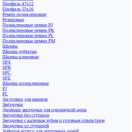
Профиль 47x12
Профиль 55x16
Ремни поликлиновые
Резиновые
Поликлиновые ремни PJ
Поликлиновые ремни PK
Поликлиновые ремни PL
Поликлиновые ремни PM
Шкивы
Шкивы зубчатые
Шкивы клиновые
SPA
SPB
SPC
SPZ
Шкивы поликлиновые
PJ
PL
Заготовки для шкивов
Звёздочки
Двойные звездочки для однорядной цепи
Звездочки без ступицы
Звездочки с каленым зубом и готовым отверстием
Звездочки со ступицей
Зубчатое колесо для ленточных цепей