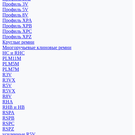
Профиль 3V
Профиль 5V
Профиль 8V
Профиль XPA
Профиль XPB
Профиль XPC
Профиль XPZ
Круглые ремни
Многоручьевые клиновые ремни
HC и RHC
PLM11M
PLM5M
PLM7M
R3V
R3VX
R5V
R5VX
R8V
RHA
RHB и HB
RSPA
RSPB
RSPC
RSPZ
усиленные R5V