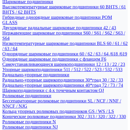
Шариковые подшипники
Высокотемпературные шариковые подшипники 60 BHTS / 61
BHTS / 62 BHTS
Гибридные однорядные шариковые подшипники POM
GLASS
Двухрядные радиальные шариковые подшипники 42 / 43
Нержавеющие шариковые подшипники S60 / S61 / S62 / S63 /
S64
Низкотемпературные шариковые подшипники BLS 60 / 61 / 62
/ 63 / 64
Однорядные шариковые подшипники 60 / 62 / 63 / 64 /618 /619
Однорядные шариковые подшипники с фланцем F6
Самоустанавливающиеся шарикоподшипники 12 / 13 / 22 / 23
Упорные шарикоподшипники 511 / 512 / 522 / 523 / 532 / 533
Радиально-упорные подшипники
Радиально-упорные шарикоподшипники 30*град 30 / 32 / 33
Радиально-упорные шарикоподшипники 40*град 72 / 73 / 74
Шарикоподшипники с 4-х точечным контактом QJ
Роликовые подшипники
Бессепараторные роликовые подшипники SL / NCF / NNF /
NNCF / NJG
Кольца упорных роликовых подшипников GS / WS / LS
Конические роликовые подшипники 302 / 313 / 320 / 322 / 330
Роликовые подшипники N
Роликовые подшипники NJ