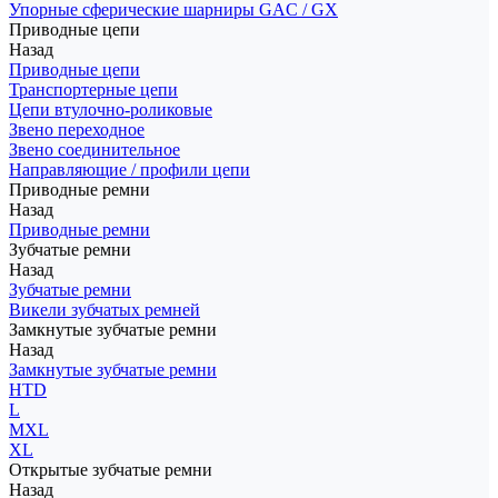
Упорные сферические шарниры GAC / GX
Приводные цепи
Назад
Приводные цепи
Транспортерные цепи
Цепи втулочно-роликовые
Звено переходное
Звено соединительное
Направляющие / профили цепи
Приводные ремни
Назад
Приводные ремни
Зубчатые ремни
Назад
Зубчатые ремни
Викели зубчатых ремней
Замкнутые зубчатые ремни
Назад
Замкнутые зубчатые ремни
HTD
L
MXL
XL
Открытые зубчатые ремни
Назад