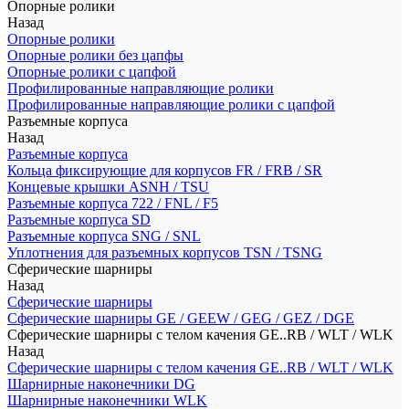
Опорные ролики
Назад
Опорные ролики
Опорные ролики без цапфы
Опорные ролики с цапфой
Профилированные направляющие ролики
Профилированные направляющие ролики с цапфой
Разъемные корпуса
Назад
Разъемные корпуса
Кольца фиксирующие для корпусов FR / FRB / SR
Концевые крышки ASNH / TSU
Разъемные корпуса 722 / FNL / F5
Разъемные корпуса SD
Разъемные корпуса SNG / SNL
Уплотнения для разъемных корпусов TSN / TSNG
Сферические шарниры
Назад
Сферические шарниры
Сферические шарниры GE / GEEW / GEG / GEZ / DGE
Сферические шарниры с телом качения GE..RB / WLT / WLK
Назад
Сферические шарниры с телом качения GE..RB / WLT / WLK
Шарнирные наконечники DG
Шарнирные наконечники WLK