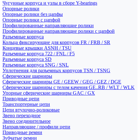
Чугунные корпуса и узлы в сборе Y-bearings
Опорные ролики
Опорные ролики без цапфы
Опорные ролики с цапфой
Профилированные направляющие ролики
Профилированные направляющие ролики с цапфой
Разъемные корпуса
Кольца фиксирующие для корпусов FR / FRB / SR
Концевые крышки ASNH / TSU
Разъемные корпуса 722 / FNL / F5
Разъемные корпуса SD
Разъемные корпуса SNG / SNL
Уплотнения для разъемных корпусов TSN / TSNG
Сферические шарниры
Сферические шарниры GE / GEEW / GEG / GEZ / DGE
Сферические шарниры с телом качения GE..RB / WLT / WLK
Упорные сферические шарниры GAC / GX
Приводные цепи
Транспортерные цепи
Цепи втулочно-роликовые
Звено переходное
Звено соединительное
Направляющие / профили цепи
Приводные ремни
Зубчатые ремни