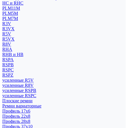
HC и RHC
PLM11M
PLM5M
PLM7M
R3V
R3VX
R5V
R5VX
R8V
RHA
RHB и HB
RSPA
RSPB
RSPC
RSPZ
усиленные R5V
усиленные R8V
усиленные RSPB
усиленные RSPC
Плоские ремни
Ремни вариаторные
Профиль 17x6
Профиль 22x8
Профиль 28x8
Профиль 37x10