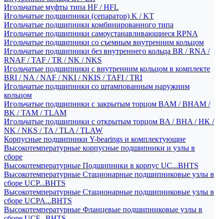
Игольчатые муфты типа HF / HFL
Игольчатые подшипники (сепаратор) K / KT
Игольчатые подшипники комбинированного типа
Игольчатые подшипники самоустанавливающиеся RPNA
Игольчатые подшипники со съемным внутренним кольцом
Игольчатые подшипники без внутреннего кольца BR / RNA /
RNAF / TAF / TR / NK / NKS
Игольчатые подшипники с внутренним кольцом в комплекте
BRI / NA / NAF / NKI / NKIS / TAFI / TRI
Игольчатые подшипники со штампованным наружним
кольцом
Игольчатые подшипники с закрытым торцом BAM / BHAM /
BK / TAM / TLAM
Игольчатые подшипники с открытым торцом BA / BHA / HK /
NK / NKS / TA / TLA / TLAW
Корпусные подшипники Y-bearings и комплектующие
Высокотемпературные корпусные подшипники и узлы в
сборе
Высокотемпературные Подшипники в корпус UC...BHTS
Высокотемпературные Стационарные подшипниковые узлы в
сборе UCP...BHTS
Высокотемпературные Стационарные подшипниковые узлы в
сборе UCPA...BHTS
Высокотемпературные Фланцевые подшипниковые узлы в
сборе UCF...BHTS