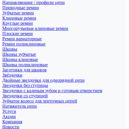
Направляющие / профили цепи
Приводные ремни
Зубчатые ремни
Клиновые ремни
Круглые ремни
Многоручьевые клиновые ремни
Плоские ремни
Ремни вариаторные
Ремни поликлиновые
Шкивы
Шкивы зубчатые
Шкивы клиновые
Шкивы поликлиновые
Заготовки для шкивов
Звёздочки
Двойные звездочки для однорядной цепи
Звездочки без ступицы
Звездочки с каленым зубом и готовым отверстием
Звездочки со ступицей
Зубчатое колесо для ленточных цепей
Натяжитель цепи
Услуги
Акции
Компания
Новости