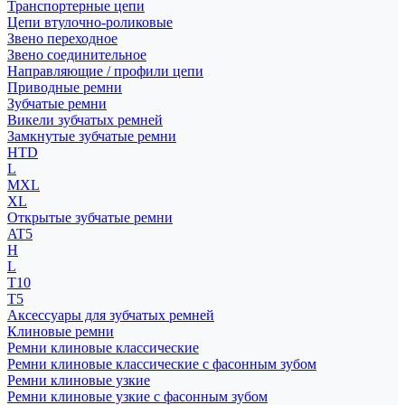
Транспортерные цепи
Цепи втулочно-роликовые
Звено переходное
Звено соединительное
Направляющие / профили цепи
Приводные ремни
Зубчатые ремни
Викели зубчатых ремней
Замкнутые зубчатые ремни
HTD
L
MXL
XL
Открытые зубчатые ремни
AT5
H
L
T10
T5
Аксессуары для зубчатых ремней
Клиновые ремни
Ремни клиновые классические
Ремни клиновые классические с фасонным зубом
Ремни клиновые узкие
Ремни клиновые узкие с фасонным зубом