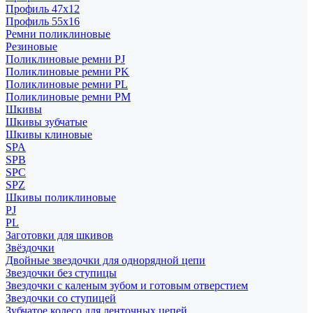
Профиль 47x12
Профиль 55x16
Ремни поликлиновые
Резиновые
Поликлиновые ремни PJ
Поликлиновые ремни PK
Поликлиновые ремни PL
Поликлиновые ремни PM
Шкивы
Шкивы зубчатые
Шкивы клиновые
SPA
SPB
SPC
SPZ
Шкивы поликлиновые
PJ
PL
Заготовки для шкивов
Звёздочки
Двойные звездочки для однорядной цепи
Звездочки без ступицы
Звездочки с каленым зубом и готовым отверстием
Звездочки со ступицей
Зубчатое колесо для ленточных цепей