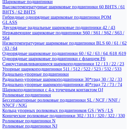
Шариковые подшипники
Высокотемпературные шариковые подшипники 60 BHTS / 61
BHTS / 62 BHTS
Гибридные однорядные шариковые подшипники POM
GLASS
Двухрядные радиальные шариковые подшипники 42 / 43
Нержавеющие шариковые подшипники S60 / S61 / S62 / S63 /
S64
Низкотемпературные шариковые подшипники BLS 60 / 61 / 62
/ 63 / 64
Однорядные шариковые подшипники 60 / 62 / 63 / 64 /618 /619
Однорядные шариковые подшипники с фланцем F6
Самоустанавливающиеся шарикоподшипники 12 / 13 / 22 / 23
Упорные шарикоподшипники 511 / 512 / 522 / 523 / 532 / 533
Радиально-упорные подшипники
Радиально-упорные шарикоподшипники 30*град 30 / 32 / 33
Радиально-упорные шарикоподшипники 40*град 72 / 73 / 74
Шарикоподшипники с 4-х точечным контактом QJ
Роликовые подшипники
Бессепараторные роликовые подшипники SL / NCF / NNF /
NNCF / NJG
Кольца упорных роликовых подшипников GS / WS / LS
Конические роликовые подшипники 302 / 313 / 320 / 322 / 330
Роликовые подшипники N
Роликовые подшипники NJ