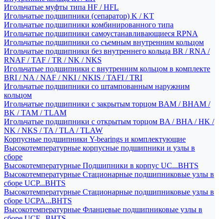
Игольчатые муфты типа HF / HFL
Игольчатые подшипники (сепаратор) K / KT
Игольчатые подшипники комбинированного типа
Игольчатые подшипники самоустанавливающиеся RPNA
Игольчатые подшипники со съемным внутренним кольцом
Игольчатые подшипники без внутреннего кольца BR / RNA /
RNAF / TAF / TR / NK / NKS
Игольчатые подшипники с внутренним кольцом в комплекте
BRI / NA / NAF / NKI / NKIS / TAFI / TRI
Игольчатые подшипники со штампованным наружним
кольцом
Игольчатые подшипники с закрытым торцом BAM / BHAM /
BK / TAM / TLAM
Игольчатые подшипники с открытым торцом BA / BHA / HK /
NK / NKS / TA / TLA / TLAW
Корпусные подшипники Y-bearings и комплектующие
Высокотемпературные корпусные подшипники и узлы в
сборе
Высокотемпературные Подшипники в корпус UC...BHTS
Высокотемпературные Стационарные подшипниковые узлы в
сборе UCP...BHTS
Высокотемпературные Стационарные подшипниковые узлы в
сборе UCPA...BHTS
Высокотемпературные Фланцевые подшипниковые узлы в
сборе UCF...BHTS