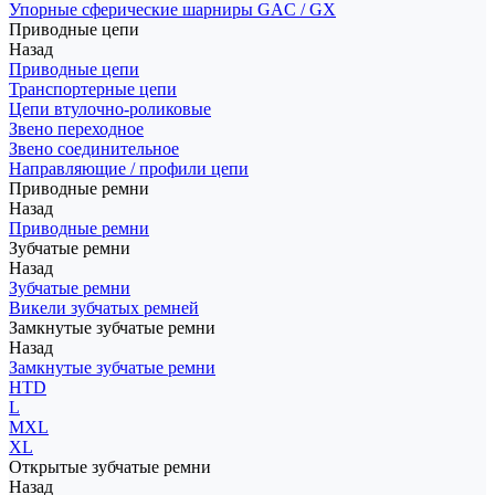
Упорные сферические шарниры GAC / GX
Приводные цепи
Назад
Приводные цепи
Транспортерные цепи
Цепи втулочно-роликовые
Звено переходное
Звено соединительное
Направляющие / профили цепи
Приводные ремни
Назад
Приводные ремни
Зубчатые ремни
Назад
Зубчатые ремни
Викели зубчатых ремней
Замкнутые зубчатые ремни
Назад
Замкнутые зубчатые ремни
HTD
L
MXL
XL
Открытые зубчатые ремни
Назад