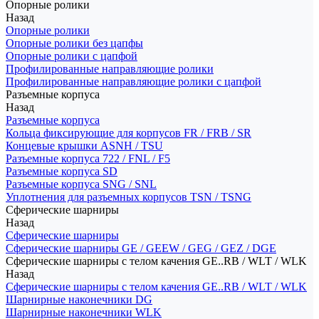
Опорные ролики
Назад
Опорные ролики
Опорные ролики без цапфы
Опорные ролики с цапфой
Профилированные направляющие ролики
Профилированные направляющие ролики с цапфой
Разъемные корпуса
Назад
Разъемные корпуса
Кольца фиксирующие для корпусов FR / FRB / SR
Концевые крышки ASNH / TSU
Разъемные корпуса 722 / FNL / F5
Разъемные корпуса SD
Разъемные корпуса SNG / SNL
Уплотнения для разъемных корпусов TSN / TSNG
Сферические шарниры
Назад
Сферические шарниры
Сферические шарниры GE / GEEW / GEG / GEZ / DGE
Сферические шарниры с телом качения GE..RB / WLT / WLK
Назад
Сферические шарниры с телом качения GE..RB / WLT / WLK
Шарнирные наконечники DG
Шарнирные наконечники WLK