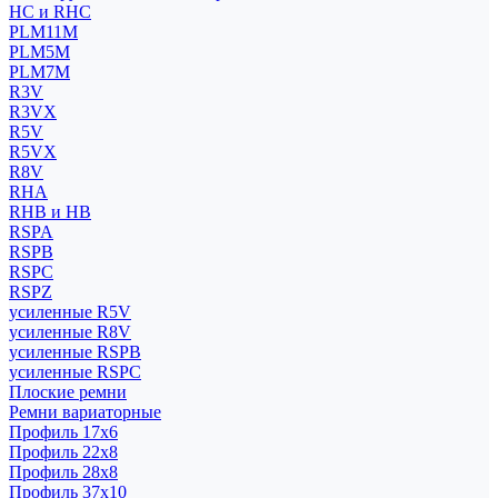
HC и RHC
PLM11M
PLM5M
PLM7M
R3V
R3VX
R5V
R5VX
R8V
RHA
RHB и HB
RSPA
RSPB
RSPC
RSPZ
усиленные R5V
усиленные R8V
усиленные RSPB
усиленные RSPC
Плоские ремни
Ремни вариаторные
Профиль 17x6
Профиль 22x8
Профиль 28x8
Профиль 37x10