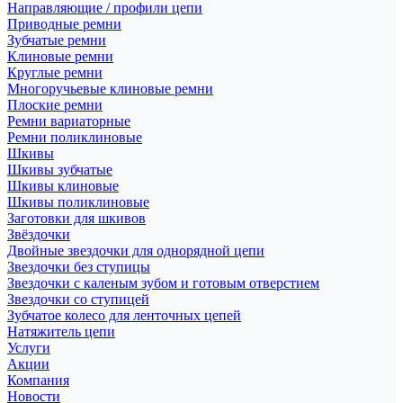
Направляющие / профили цепи
Приводные ремни
Зубчатые ремни
Клиновые ремни
Круглые ремни
Многоручьевые клиновые ремни
Плоские ремни
Ремни вариаторные
Ремни поликлиновые
Шкивы
Шкивы зубчатые
Шкивы клиновые
Шкивы поликлиновые
Заготовки для шкивов
Звёздочки
Двойные звездочки для однорядной цепи
Звездочки без ступицы
Звездочки с каленым зубом и готовым отверстием
Звездочки со ступицей
Зубчатое колесо для ленточных цепей
Натяжитель цепи
Услуги
Акции
Компания
Новости