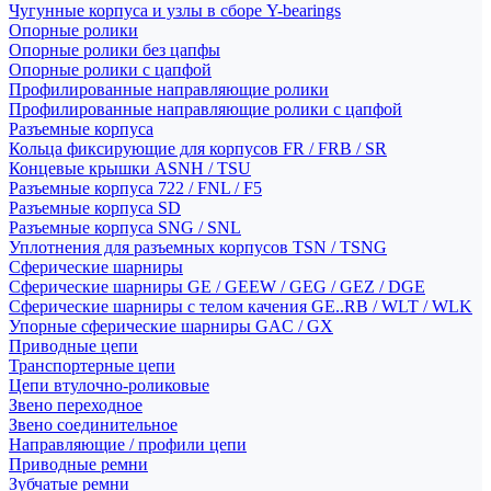
Чугунные корпуса и узлы в сборе Y-bearings
Опорные ролики
Опорные ролики без цапфы
Опорные ролики с цапфой
Профилированные направляющие ролики
Профилированные направляющие ролики с цапфой
Разъемные корпуса
Кольца фиксирующие для корпусов FR / FRB / SR
Концевые крышки ASNH / TSU
Разъемные корпуса 722 / FNL / F5
Разъемные корпуса SD
Разъемные корпуса SNG / SNL
Уплотнения для разъемных корпусов TSN / TSNG
Сферические шарниры
Сферические шарниры GE / GEEW / GEG / GEZ / DGE
Сферические шарниры с телом качения GE..RB / WLT / WLK
Упорные сферические шарниры GAC / GX
Приводные цепи
Транспортерные цепи
Цепи втулочно-роликовые
Звено переходное
Звено соединительное
Направляющие / профили цепи
Приводные ремни
Зубчатые ремни