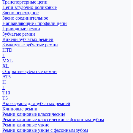
Транспортерные цепи
Цепи втулочно-роликовые
Звено переходное
Звено соединительное
Направляющие / профили цепи
Приводные ремни
Зубчатые ремни
Викели зубчатых ремней
Замкнутые зубчатые ремни
HTD
L
MXL
XL
Открытые зубчатые ремни
AT5
H
L
T10
T5
Аксессуары для зубчатых ремней
Клиновые ремни
Ремни клиновые классические
Ремни клиновые классические с фасонным зубом
Ремни клиновые узкие
Ремни клиновые узкие с фасонным зубом