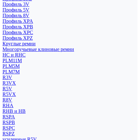
Профиль 3V
Профиль 5V
Профиль 8V
Профиль XPA
Профиль XPB
Профиль XPC
Профиль XPZ
Круглые ремни
Многоручьевые клиновые ремни
HC и RHC
PLM11M
PLM5M
PLM7M
R3V
R3VX
R5V
R5VX
R8V
RHA
RHB и HB
RSPA
RSPB
RSPC
RSPZ
усиленные R5V