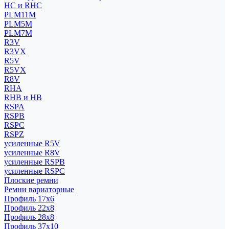
HC и RHC
PLM11M
PLM5M
PLM7M
R3V
R3VX
R5V
R5VX
R8V
RHA
RHB и HB
RSPA
RSPB
RSPC
RSPZ
усиленные R5V
усиленные R8V
усиленные RSPB
усиленные RSPC
Плоские ремни
Ремни вариаторные
Профиль 17x6
Профиль 22x8
Профиль 28x8
Профиль 37x10