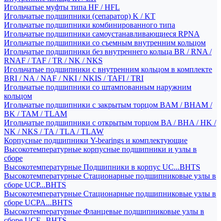
Игольчатые муфты типа HF / HFL
Игольчатые подшипники (сепаратор) K / KT
Игольчатые подшипники комбинированного типа
Игольчатые подшипники самоустанавливающиеся RPNA
Игольчатые подшипники со съемным внутренним кольцом
Игольчатые подшипники без внутреннего кольца BR / RNA /
RNAF / TAF / TR / NK / NKS
Игольчатые подшипники с внутренним кольцом в комплекте
BRI / NA / NAF / NKI / NKIS / TAFI / TRI
Игольчатые подшипники со штампованным наружним
кольцом
Игольчатые подшипники с закрытым торцом BAM / BHAM /
BK / TAM / TLAM
Игольчатые подшипники с открытым торцом BA / BHA / HK /
NK / NKS / TA / TLA / TLAW
Корпусные подшипники Y-bearings и комплектующие
Высокотемпературные корпусные подшипники и узлы в
сборе
Высокотемпературные Подшипники в корпус UC...BHTS
Высокотемпературные Стационарные подшипниковые узлы в
сборе UCP...BHTS
Высокотемпературные Стационарные подшипниковые узлы в
сборе UCPA...BHTS
Высокотемпературные Фланцевые подшипниковые узлы в
сборе UCF...BHTS