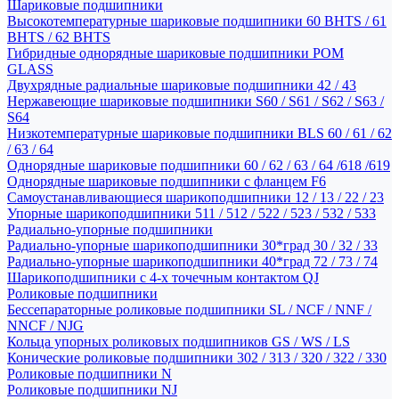
Шариковые подшипники
Высокотемпературные шариковые подшипники 60 BHTS / 61
BHTS / 62 BHTS
Гибридные однорядные шариковые подшипники POM
GLASS
Двухрядные радиальные шариковые подшипники 42 / 43
Нержавеющие шариковые подшипники S60 / S61 / S62 / S63 /
S64
Низкотемпературные шариковые подшипники BLS 60 / 61 / 62
/ 63 / 64
Однорядные шариковые подшипники 60 / 62 / 63 / 64 /618 /619
Однорядные шариковые подшипники с фланцем F6
Самоустанавливающиеся шарикоподшипники 12 / 13 / 22 / 23
Упорные шарикоподшипники 511 / 512 / 522 / 523 / 532 / 533
Радиально-упорные подшипники
Радиально-упорные шарикоподшипники 30*град 30 / 32 / 33
Радиально-упорные шарикоподшипники 40*град 72 / 73 / 74
Шарикоподшипники с 4-х точечным контактом QJ
Роликовые подшипники
Бессепараторные роликовые подшипники SL / NCF / NNF /
NNCF / NJG
Кольца упорных роликовых подшипников GS / WS / LS
Конические роликовые подшипники 302 / 313 / 320 / 322 / 330
Роликовые подшипники N
Роликовые подшипники NJ