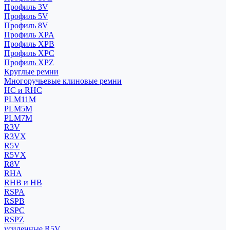
Профиль 3V
Профиль 5V
Профиль 8V
Профиль XPA
Профиль XPB
Профиль XPC
Профиль XPZ
Круглые ремни
Многоручьевые клиновые ремни
HC и RHC
PLM11M
PLM5M
PLM7M
R3V
R3VX
R5V
R5VX
R8V
RHA
RHB и HB
RSPA
RSPB
RSPC
RSPZ
усиленные R5V