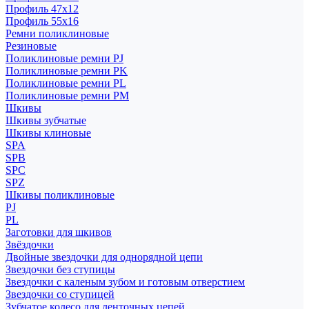
Профиль 47x12
Профиль 55x16
Ремни поликлиновые
Резиновые
Поликлиновые ремни PJ
Поликлиновые ремни PK
Поликлиновые ремни PL
Поликлиновые ремни PM
Шкивы
Шкивы зубчатые
Шкивы клиновые
SPA
SPB
SPC
SPZ
Шкивы поликлиновые
PJ
PL
Заготовки для шкивов
Звёздочки
Двойные звездочки для однорядной цепи
Звездочки без ступицы
Звездочки с каленым зубом и готовым отверстием
Звездочки со ступицей
Зубчатое колесо для ленточных цепей