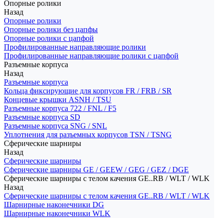
Опорные ролики
Назад
Опорные ролики
Опорные ролики без цапфы
Опорные ролики с цапфой
Профилированные направляющие ролики
Профилированные направляющие ролики с цапфой
Разъемные корпуса
Назад
Разъемные корпуса
Кольца фиксирующие для корпусов FR / FRB / SR
Концевые крышки ASNH / TSU
Разъемные корпуса 722 / FNL / F5
Разъемные корпуса SD
Разъемные корпуса SNG / SNL
Уплотнения для разъемных корпусов TSN / TSNG
Сферические шарниры
Назад
Сферические шарниры
Сферические шарниры GE / GEEW / GEG / GEZ / DGE
Сферические шарниры с телом качения GE..RB / WLT / WLK
Назад
Сферические шарниры с телом качения GE..RB / WLT / WLK
Шарнирные наконечники DG
Шарнирные наконечники WLK