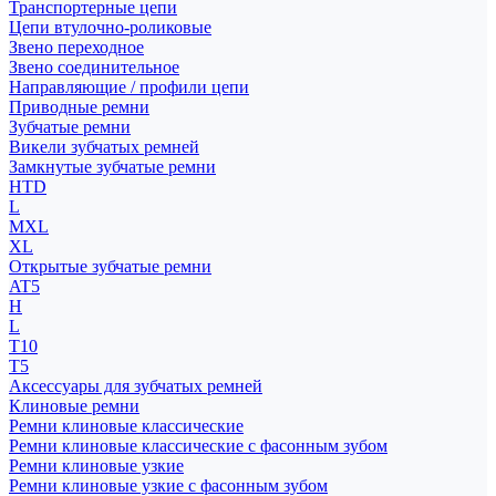
Транспортерные цепи
Цепи втулочно-роликовые
Звено переходное
Звено соединительное
Направляющие / профили цепи
Приводные ремни
Зубчатые ремни
Викели зубчатых ремней
Замкнутые зубчатые ремни
HTD
L
MXL
XL
Открытые зубчатые ремни
AT5
H
L
T10
T5
Аксессуары для зубчатых ремней
Клиновые ремни
Ремни клиновые классические
Ремни клиновые классические с фасонным зубом
Ремни клиновые узкие
Ремни клиновые узкие с фасонным зубом