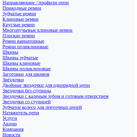
Направляющие / профили цепи
Приводные ремни
Зубчатые ремни
Клиновые ремни
Круглые ремни
Многоручьевые клиновые ремни
Плоские ремни
Ремни вариаторные
Ремни поликлиновые
Шкивы
Шкивы зубчатые
Шкивы клиновые
Шкивы поликлиновые
Заготовки для шкивов
Звёздочки
Двойные звездочки для однорядной цепи
Звездочки без ступицы
Звездочки с каленым зубом и готовым отверстием
Звездочки со ступицей
Зубчатое колесо для ленточных цепей
Натяжитель цепи
Услуги
Акции
Компания
Новости