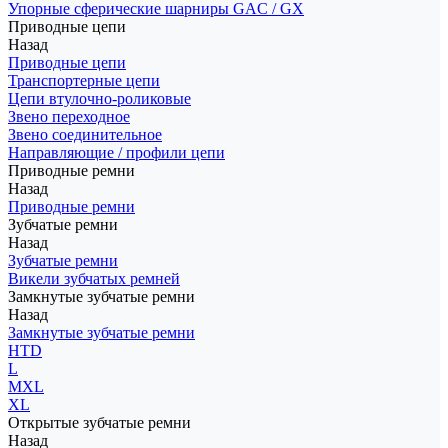
Упорные сферические шарниры GAC / GX
Приводные цепи
Назад
Приводные цепи
Транспортерные цепи
Цепи втулочно-роликовые
Звено переходное
Звено соединительное
Направляющие / профили цепи
Приводные ремни
Назад
Приводные ремни
Зубчатые ремни
Назад
Зубчатые ремни
Викели зубчатых ремней
Замкнутые зубчатые ремни
Назад
Замкнутые зубчатые ремни
HTD
L
MXL
XL
Открытые зубчатые ремни
Назад