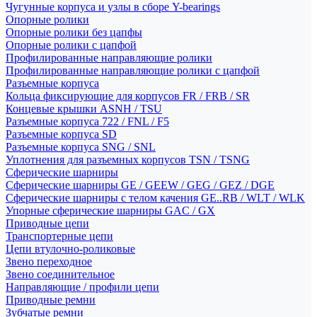
Чугунные корпуса и узлы в сборе Y-bearings
Опорные ролики
Опорные ролики без цапфы
Опорные ролики с цапфой
Профилированные направляющие ролики
Профилированные направляющие ролики с цапфой
Разъемные корпуса
Кольца фиксирующие для корпусов FR / FRB / SR
Концевые крышки ASNH / TSU
Разъемные корпуса 722 / FNL / F5
Разъемные корпуса SD
Разъемные корпуса SNG / SNL
Уплотнения для разъемных корпусов TSN / TSNG
Сферические шарниры
Сферические шарниры GE / GEEW / GEG / GEZ / DGE
Сферические шарниры с телом качения GE..RB / WLT / WLK
Упорные сферические шарниры GAC / GX
Приводные цепи
Транспортерные цепи
Цепи втулочно-роликовые
Звено переходное
Звено соединительное
Направляющие / профили цепи
Приводные ремни
Зубчатые ремни