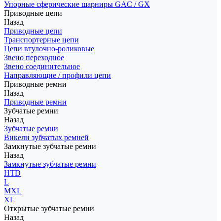
Упорные сферические шарниры GAC / GX
Приводные цепи
Назад
Приводные цепи
Транспортерные цепи
Цепи втулочно-роликовые
Звено переходное
Звено соединительное
Направляющие / профили цепи
Приводные ремни
Назад
Приводные ремни
Зубчатые ремни
Назад
Зубчатые ремни
Викели зубчатых ремней
Замкнутые зубчатые ремни
Назад
Замкнутые зубчатые ремни
HTD
L
MXL
XL
Открытые зубчатые ремни
Назад