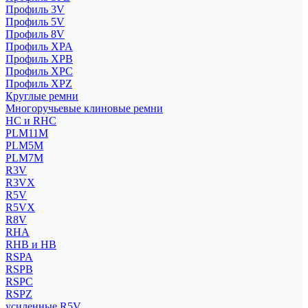
Профиль 3V
Профиль 5V
Профиль 8V
Профиль XPA
Профиль XPB
Профиль XPC
Профиль XPZ
Круглые ремни
Многоручьевые клиновые ремни
HC и RHC
PLM11M
PLM5M
PLM7M
R3V
R3VX
R5V
R5VX
R8V
RHA
RHB и HB
RSPA
RSPB
RSPC
RSPZ
усиленные R5V