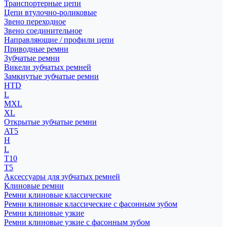
Транспортерные цепи
Цепи втулочно-роликовые
Звено переходное
Звено соединительное
Направляющие / профили цепи
Приводные ремни
Зубчатые ремни
Викели зубчатых ремней
Замкнутые зубчатые ремни
HTD
L
MXL
XL
Открытые зубчатые ремни
AT5
H
L
T10
T5
Аксессуары для зубчатых ремней
Клиновые ремни
Ремни клиновые классические
Ремни клиновые классические с фасонным зубом
Ремни клиновые узкие
Ремни клиновые узкие с фасонным зубом