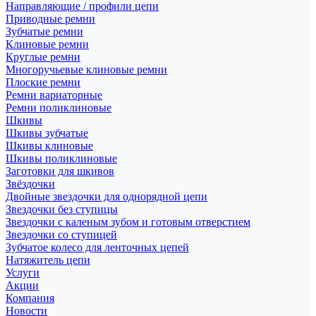
Направляющие / профили цепи
Приводные ремни
Зубчатые ремни
Клиновые ремни
Круглые ремни
Многоручьевые клиновые ремни
Плоские ремни
Ремни вариаторные
Ремни поликлиновые
Шкивы
Шкивы зубчатые
Шкивы клиновые
Шкивы поликлиновые
Заготовки для шкивов
Звёздочки
Двойные звездочки для однорядной цепи
Звездочки без ступицы
Звездочки с каленым зубом и готовым отверстием
Звездочки со ступицей
Зубчатое колесо для ленточных цепей
Натяжитель цепи
Услуги
Акции
Компания
Новости