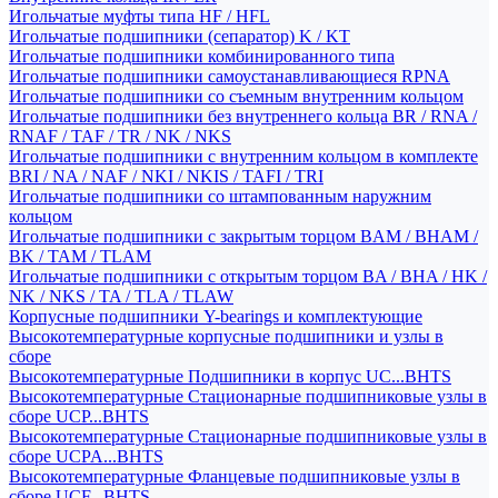
Игольчатые муфты типа HF / HFL
Игольчатые подшипники (сепаратор) K / KT
Игольчатые подшипники комбинированного типа
Игольчатые подшипники самоустанавливающиеся RPNA
Игольчатые подшипники со съемным внутренним кольцом
Игольчатые подшипники без внутреннего кольца BR / RNA /
RNAF / TAF / TR / NK / NKS
Игольчатые подшипники с внутренним кольцом в комплекте
BRI / NA / NAF / NKI / NKIS / TAFI / TRI
Игольчатые подшипники со штампованным наружним
кольцом
Игольчатые подшипники с закрытым торцом BAM / BHAM /
BK / TAM / TLAM
Игольчатые подшипники с открытым торцом BA / BHA / HK /
NK / NKS / TA / TLA / TLAW
Корпусные подшипники Y-bearings и комплектующие
Высокотемпературные корпусные подшипники и узлы в
сборе
Высокотемпературные Подшипники в корпус UC...BHTS
Высокотемпературные Стационарные подшипниковые узлы в
сборе UCP...BHTS
Высокотемпературные Стационарные подшипниковые узлы в
сборе UCPA...BHTS
Высокотемпературные Фланцевые подшипниковые узлы в
сборе UCF...BHTS