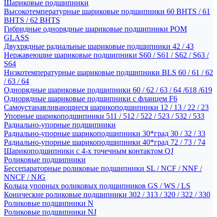
Шариковые подшипники
Высокотемпературные шариковые подшипники 60 BHTS / 61
BHTS / 62 BHTS
Гибридные однорядные шариковые подшипники POM
GLASS
Двухрядные радиальные шариковые подшипники 42 / 43
Нержавеющие шариковые подшипники S60 / S61 / S62 / S63 /
S64
Низкотемпературные шариковые подшипники BLS 60 / 61 / 62
/ 63 / 64
Однорядные шариковые подшипники 60 / 62 / 63 / 64 /618 /619
Однорядные шариковые подшипники с фланцем F6
Самоустанавливающиеся шарикоподшипники 12 / 13 / 22 / 23
Упорные шарикоподшипники 511 / 512 / 522 / 523 / 532 / 533
Радиально-упорные подшипники
Радиально-упорные шарикоподшипники 30*град 30 / 32 / 33
Радиально-упорные шарикоподшипники 40*град 72 / 73 / 74
Шарикоподшипники с 4-х точечным контактом QJ
Роликовые подшипники
Бессепараторные роликовые подшипники SL / NCF / NNF /
NNCF / NJG
Кольца упорных роликовых подшипников GS / WS / LS
Конические роликовые подшипники 302 / 313 / 320 / 322 / 330
Роликовые подшипники N
Роликовые подшипники NJ