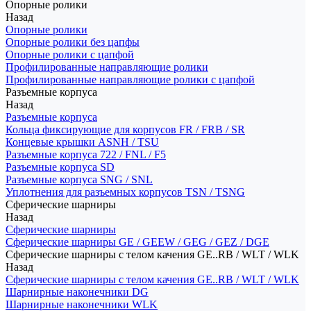
Опорные ролики
Назад
Опорные ролики
Опорные ролики без цапфы
Опорные ролики с цапфой
Профилированные направляющие ролики
Профилированные направляющие ролики с цапфой
Разъемные корпуса
Назад
Разъемные корпуса
Кольца фиксирующие для корпусов FR / FRB / SR
Концевые крышки ASNH / TSU
Разъемные корпуса 722 / FNL / F5
Разъемные корпуса SD
Разъемные корпуса SNG / SNL
Уплотнения для разъемных корпусов TSN / TSNG
Сферические шарниры
Назад
Сферические шарниры
Сферические шарниры GE / GEEW / GEG / GEZ / DGE
Сферические шарниры с телом качения GE..RB / WLT / WLK
Назад
Сферические шарниры с телом качения GE..RB / WLT / WLK
Шарнирные наконечники DG
Шарнирные наконечники WLK