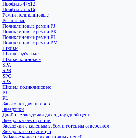
Профиль 47x12
Профиль 55x16
Ремни поликлиновые
Резиновые
Поликлиновые ремни PJ
Поликлиновые ремни PK
Поликлиновые ремни PL
Поликлиновые ремни PM
Шкивы
Шкивы зубчатые
Шкивы клиновые
SPA
SPB
SPC
SPZ
Шкивы поликлиновые
PJ
PL
Заготовки для шкивов
Звёздочки
Двойные звездочки для однорядной цепи
Звездочки без ступицы
Звездочки с каленым зубом и готовым отверстием
Звездочки со ступицей
Зубчатое колесо для ленточных цепей