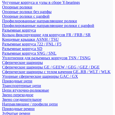
Чугунные корпуса и узлы в сборе Y-bearings
Опорные ролики
Опорные ролики без цапфы
Опорные ролики с цапфой
Профилированные направляющие ролики
Профилированные направляющие ролики с цапфой
Разъемные корпуса
Кольца фиксирующие для корпусов FR / FRB / SR
Концевые крышки ASNH / TSU
Разъемные корпуса 722 / FNL / F5
Разъемные корпуса SD
Разъемные корпуса SNG / SNL
Уплотнения для разъемных корпусов TSN / TSNG
Сферические шарниры
Сферические шарниры GE / GEEW / GEG / GEZ / DGE
Сферические шарниры с телом качения GE..RB / WLT / WLK
Упорные сферические шарниры GAC / GX
Приводные цепи
Транспортерные цепи
Цепи втулочно-роликовые
Звено переходное
Звено соединительное
Направляющие / профили цепи
Приводные ремни
Зубчатые ремни