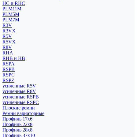
HC и RHC
PLM11M
PLM5M
PLM7M
R3V
R3VX
R5V
R5VX
R8V
RHA
RHB и HB
RSPA
RSPB
RSPC
RSPZ
усиленные R5V
усиленные R8V
усиленные RSPB
усиленные RSPC
Плоские ремни
Ремни вариаторные
Профиль 17x6
Профиль 22x8
Профиль 28x8
Профиль 37x10