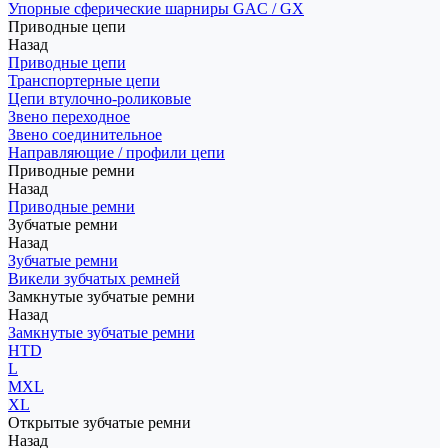
Упорные сферические шарниры GAC / GX
Приводные цепи
Назад
Приводные цепи
Транспортерные цепи
Цепи втулочно-роликовые
Звено переходное
Звено соединительное
Направляющие / профили цепи
Приводные ремни
Назад
Приводные ремни
Зубчатые ремни
Назад
Зубчатые ремни
Викели зубчатых ремней
Замкнутые зубчатые ремни
Назад
Замкнутые зубчатые ремни
HTD
L
MXL
XL
Открытые зубчатые ремни
Назад