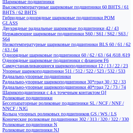
Шариковые подшипники
Высокотемпературные шариковые подшипники 60 BHTS / 61
BHTS / 62 BHTS
Гибридные однорядные шариковые подшипники POM
GLASS
Двухрядные радиальные шариковые подшипники 42 / 43
Нержавеющие шариковые подшипники S60 / S61 / S62 / S63 /
S64
Низкотемпературные шариковые подшипники BLS 60 / 61 / 62
/ 63 / 64
Однорядные шариковые подшипники 60 / 62 / 63 / 64 /618 /619
Однорядные шариковые подшипники с фланцем F6
Самоустанавливающиеся шарикоподшипники 12 / 13 / 22 / 23
Упорные шарикоподшипники 511 / 512 / 522 / 523 / 532 / 533
Радиально-упорные подшипники
Радиально-упорные шарикоподшипники 30*град 30 / 32 / 33
Радиально-упорные шарикоподшипники 40*град 72 / 73 / 74
Шарикоподшипники с 4-х точечным контактом QJ
Роликовые подшипники
Бессепараторные роликовые подшипники SL / NCF / NNF /
NNCF / NJG
Кольца упорных роликовых подшипников GS / WS / LS
Конические роликовые подшипники 302 / 313 / 320 / 322 / 330
Роликовые подшипники N
Роликовые подшипники NJ