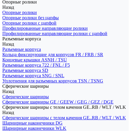
Опорные ролики
Назад
Опорные ролики
Опорные ролики без цапфы
Опорные ролики с цапфой
Профилированные направляющие ролики
Профилированные направляющие ролики с цапфой
Разъемные корпуса
Назад
Разъемные корпуса
Кольца фиксирующие для корпусов FR / FRB / SR
Концевые крышки ASNH / TSU
Разъемные корпуса 722 / FNL / F5
Разъемные корпуса SD
Разъемные корпуса SNG / SNL
Уплотнения для разъемных корпусов TSN / TSNG
Сферические шарниры
Назад
Сферические шарниры
Сферические шарниры GE / GEEW / GEG / GEZ / DGE
Сферические шарниры с телом качения GE..RB / WLT / WLK
Назад
Сферические шарниры с телом качения GE..RB / WLT / WLK
Шарнирные наконечники DG
Шарнирные наконечники WLK