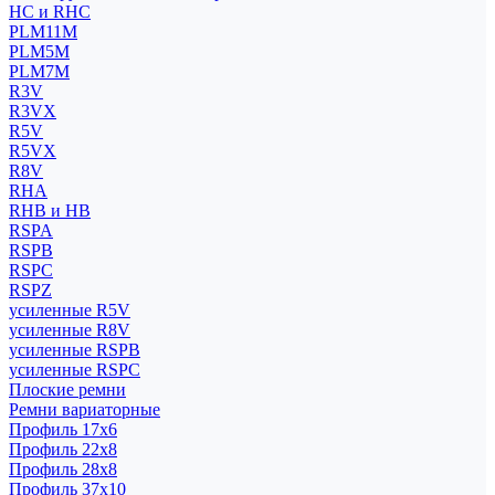
HC и RHC
PLM11M
PLM5M
PLM7M
R3V
R3VX
R5V
R5VX
R8V
RHA
RHB и HB
RSPA
RSPB
RSPC
RSPZ
усиленные R5V
усиленные R8V
усиленные RSPB
усиленные RSPC
Плоские ремни
Ремни вариаторные
Профиль 17x6
Профиль 22x8
Профиль 28x8
Профиль 37x10