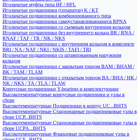
Игольчатые муфты типа HF / HFL
Игольчатые подшипники (сепаратор) K / KT
Игольчатые подшипники комбинированного типа
Игольчатые подшипники самоустанавливающиеся RPNA
Игольчатые подшипники со съемным внутренним кольцом
Игольчатые подшипники без внутреннего кольца BR / RNA /
RNAF / TAF / TR / NK / NKS
Игольчатые подшипники с внутренним кольцом в комплекте
BRI / NA / NAF / NKI / NKIS / TAFI / TRI
Игольчатые подшипники со штампованным наружним
кольцом
Игольчатые подшипники с закрытым торцом BAM / BHAM /
BK / TAM / TLAM
Игольчатые подшипники с открытым торцом BA / BHA / HK /
NK / NKS / TA / TLA / TLAW
Корпусные подшипники Y-bearings и комплектующие
Высокотемпературные корпусные подшипники и узлы в
сборе
Высокотемпературные Подшипники в корпус UC...BHTS
Высокотемпературные Стационарные подшипниковые узлы в
сборе UCP...BHTS
Высокотемпературные Стационарные подшипниковые узлы в
сборе UCPA...BHTS
Высокотемпературные Фланцевые подшипниковые узлы в
сборе UCF...BHTS