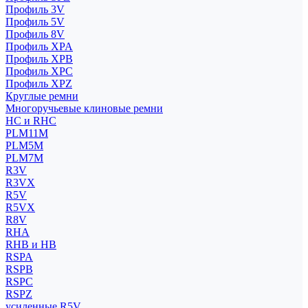
Профиль 3V
Профиль 5V
Профиль 8V
Профиль XPA
Профиль XPB
Профиль XPC
Профиль XPZ
Круглые ремни
Многоручьевые клиновые ремни
HC и RHC
PLM11M
PLM5M
PLM7M
R3V
R3VX
R5V
R5VX
R8V
RHA
RHB и HB
RSPA
RSPB
RSPC
RSPZ
усиленные R5V