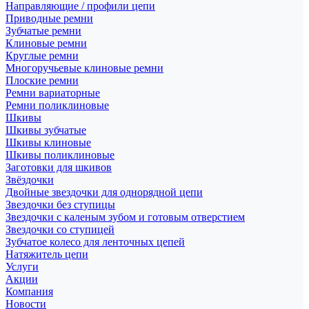
Направляющие / профили цепи
Приводные ремни
Зубчатые ремни
Клиновые ремни
Круглые ремни
Многоручьевые клиновые ремни
Плоские ремни
Ремни вариаторные
Ремни поликлиновые
Шкивы
Шкивы зубчатые
Шкивы клиновые
Шкивы поликлиновые
Заготовки для шкивов
Звёздочки
Двойные звездочки для однорядной цепи
Звездочки без ступицы
Звездочки с каленым зубом и готовым отверстием
Звездочки со ступицей
Зубчатое колесо для ленточных цепей
Натяжитель цепи
Услуги
Акции
Компания
Новости