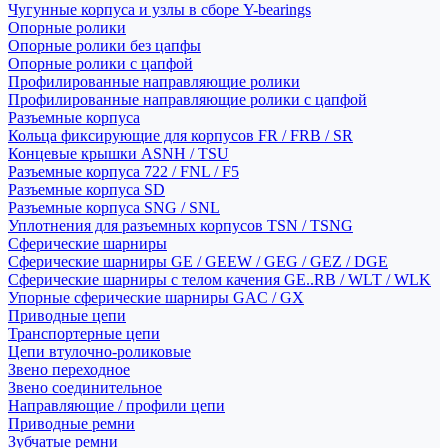
Чугунные корпуса и узлы в сборе Y-bearings
Опорные ролики
Опорные ролики без цапфы
Опорные ролики с цапфой
Профилированные направляющие ролики
Профилированные направляющие ролики с цапфой
Разъемные корпуса
Кольца фиксирующие для корпусов FR / FRB / SR
Концевые крышки ASNH / TSU
Разъемные корпуса 722 / FNL / F5
Разъемные корпуса SD
Разъемные корпуса SNG / SNL
Уплотнения для разъемных корпусов TSN / TSNG
Сферические шарниры
Сферические шарниры GE / GEEW / GEG / GEZ / DGE
Сферические шарниры с телом качения GE..RB / WLT / WLK
Упорные сферические шарниры GAC / GX
Приводные цепи
Транспортерные цепи
Цепи втулочно-роликовые
Звено переходное
Звено соединительное
Направляющие / профили цепи
Приводные ремни
Зубчатые ремни