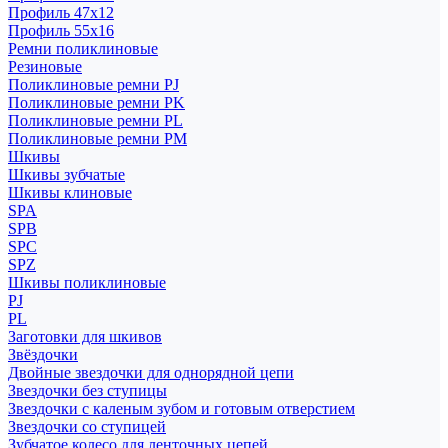
Профиль 47x12
Профиль 55x16
Ремни поликлиновые
Резиновые
Поликлиновые ремни PJ
Поликлиновые ремни PK
Поликлиновые ремни PL
Поликлиновые ремни PM
Шкивы
Шкивы зубчатые
Шкивы клиновые
SPA
SPB
SPC
SPZ
Шкивы поликлиновые
PJ
PL
Заготовки для шкивов
Звёздочки
Двойные звездочки для однорядной цепи
Звездочки без ступицы
Звездочки с каленым зубом и готовым отверстием
Звездочки со ступицей
Зубчатое колесо для ленточных цепей