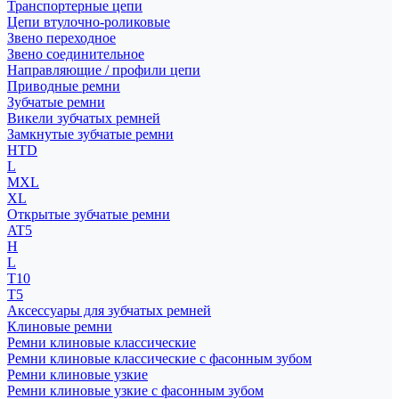
Транспортерные цепи
Цепи втулочно-роликовые
Звено переходное
Звено соединительное
Направляющие / профили цепи
Приводные ремни
Зубчатые ремни
Викели зубчатых ремней
Замкнутые зубчатые ремни
HTD
L
MXL
XL
Открытые зубчатые ремни
AT5
H
L
T10
T5
Аксессуары для зубчатых ремней
Клиновые ремни
Ремни клиновые классические
Ремни клиновые классические с фасонным зубом
Ремни клиновые узкие
Ремни клиновые узкие с фасонным зубом