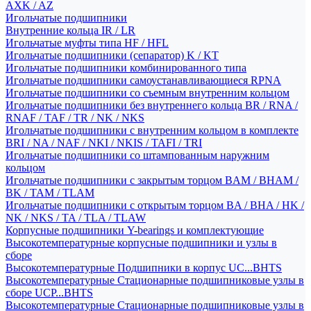
AXK / AZ
Игольчатые подшипники
Внутренние кольца IR / LR
Игольчатые муфты типа HF / HFL
Игольчатые подшипники (сепаратор) K / KT
Игольчатые подшипники комбинированного типа
Игольчатые подшипники самоустанавливающиеся RPNA
Игольчатые подшипники со съемным внутренним кольцом
Игольчатые подшипники без внутреннего кольца BR / RNA /
RNAF / TAF / TR / NK / NKS
Игольчатые подшипники с внутренним кольцом в комплекте
BRI / NA / NAF / NKI / NKIS / TAFI / TRI
Игольчатые подшипники со штампованным наружним
кольцом
Игольчатые подшипники с закрытым торцом BAM / BHAM /
BK / TAM / TLAM
Игольчатые подшипники с открытым торцом BA / BHA / HK /
NK / NKS / TA / TLA / TLAW
Корпусные подшипники Y-bearings и комплектующие
Высокотемпературные корпусные подшипники и узлы в
сборе
Высокотемпературные Подшипники в корпус UC...BHTS
Высокотемпературные Стационарные подшипниковые узлы в
сборе UCP...BHTS
Высокотемпературные Стационарные подшипниковые узлы в