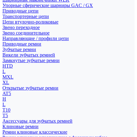
Упорные сферические шарниры GAC / GX
Приводные цепи
Транспортерные цепи
Цепи втулочно-роликовые
Звено переходное
Звено соединительное
Направляющие / профили цепи
Приводные ремни
Зубчатые ремни
Викели зубчатых ремней
Замкнутые зубчатые ремни
HTD
L
MXL
XL
Открытые зубчатые ремни
AT5
H
L
T10
T5
Аксессуары для зубчатых ремней
Клиновые ремни
Ремни клиновые классические