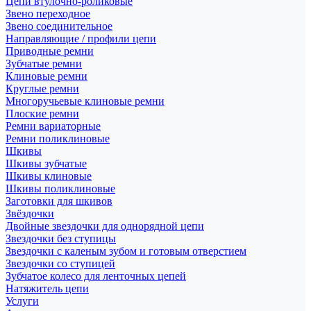
Цепи втулочно-роликовые
Звено переходное
Звено соединительное
Направляющие / профили цепи
Приводные ремни
Зубчатые ремни
Клиновые ремни
Круглые ремни
Многоручьевые клиновые ремни
Плоские ремни
Ремни вариаторные
Ремни поликлиновые
Шкивы
Шкивы зубчатые
Шкивы клиновые
Шкивы поликлиновые
Заготовки для шкивов
Звёздочки
Двойные звездочки для однорядной цепи
Звездочки без ступицы
Звездочки с каленым зубом и готовым отверстием
Звездочки со ступицей
Зубчатое колесо для ленточных цепей
Натяжитель цепи
Услуги