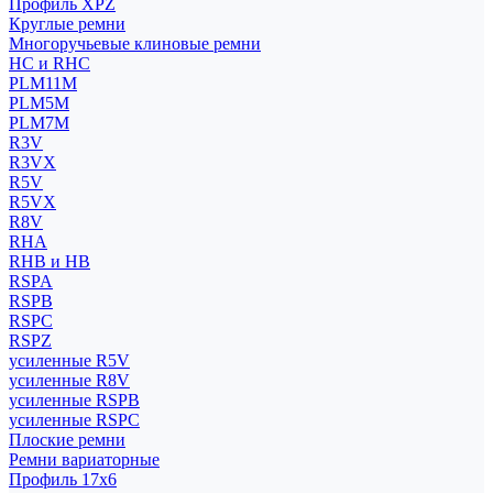
Профиль XPZ
Круглые ремни
Многоручьевые клиновые ремни
HC и RHC
PLM11M
PLM5M
PLM7M
R3V
R3VX
R5V
R5VX
R8V
RHA
RHB и HB
RSPA
RSPB
RSPC
RSPZ
усиленные R5V
усиленные R8V
усиленные RSPB
усиленные RSPC
Плоские ремни
Ремни вариаторные
Профиль 17x6