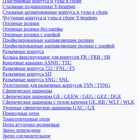
Пластиковые корпуса и узлы в сборе
Стальные подшипники Y-bearings
Стальные штампованные корпуса и узлы в сборе
Чугунные корпуса и узлы в сборе Y-bearings
Опорные ролики
Опорные ролики без цапфы
Опорные ролики с цапфой
Профилированные направляющие ролики
Профилированные направляющие ролики с цапфой
Разъемные корпуса
Кольца фиксирующие для корпусов FR / FRB / SR
Концевые крышки ASNH / TSU
Разъемные корпуса 722 / FNL / F5
Разъемные корпуса SD
Разъемные корпуса SNG / SNL
Уплотнения для разъемных корпусов TSN / TSNG
Сферические шарниры
Сферические шарниры GE / GEEW / GEG / GEZ / DGE
Сферические шарниры с телом качения GE..RB / WLT / WLK
Упорные сферические шарниры GAC / GX
Приводные цепи
Транспортерные цепи
Цепи втулочно-роликовые
Звено переходное
Звено соединительное