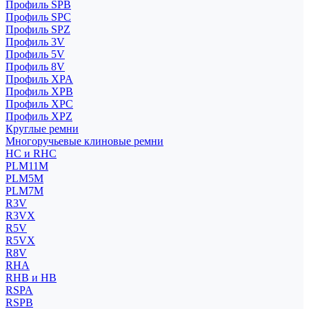
Профиль SPB
Профиль SPC
Профиль SPZ
Профиль 3V
Профиль 5V
Профиль 8V
Профиль XPA
Профиль XPB
Профиль XPC
Профиль XPZ
Круглые ремни
Многоручьевые клиновые ремни
HC и RHC
PLM11M
PLM5M
PLM7M
R3V
R3VX
R5V
R5VX
R8V
RHA
RHB и HB
RSPA
RSPB