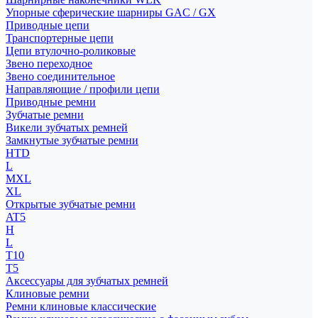
Упорные сферические шарниры GAC / GX
Приводные цепи
Транспортерные цепи
Цепи втулочно-роликовые
Звено переходное
Звено соединительное
Направляющие / профили цепи
Приводные ремни
Зубчатые ремни
Викели зубчатых ремней
Замкнутые зубчатые ремни
HTD
L
MXL
XL
Открытые зубчатые ремни
AT5
H
L
T10
T5
Аксессуары для зубчатых ремней
Клиновые ремни
Ремни клиновые классические