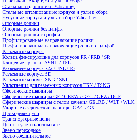
Пластиковые корпуса и узлы в сборе
Стальные подшипники Y-bearings
Стальные штампованные корпуса и узлы в сборе
Чугунные корпуса и узлы в сборе Y-bearings
Опорные ролики
Опорные ролики без цапфы
Опорные ролики с цапфой
Профилированные направляющие ролики
Профилированные направляющие ролики с цапфой
Разъемные корпуса
Кольца фиксирующие для корпусов FR / FRB / SR
Концевые крышки ASNH / TSU
Разъемные корпуса 722 / FNL / F5
Разъемные корпуса SD
Разъемные корпуса SNG / SNL
Уплотнения для разъемных корпусов TSN / TSNG
Сферические шарниры
Сферические шарниры GE / GEEW / GEG / GEZ / DGE
Сферические шарниры с телом качения GE..RB / WLT / WLK
Упорные сферические шарниры GAC / GX
Приводные цепи
Транспортерные цепи
Цепи втулочно-роликовые
Звено переходное
Звено соединительное