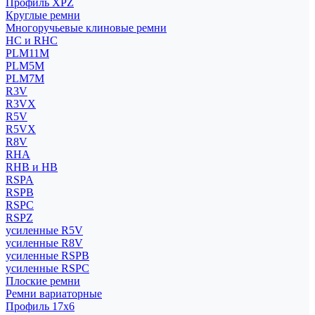
Профиль XPZ
Круглые ремни
Многоручьевые клиновые ремни
HC и RHC
PLM11M
PLM5M
PLM7M
R3V
R3VX
R5V
R5VX
R8V
RHA
RHB и HB
RSPA
RSPB
RSPC
RSPZ
усиленные R5V
усиленные R8V
усиленные RSPB
усиленные RSPC
Плоские ремни
Ремни вариаторные
Профиль 17x6