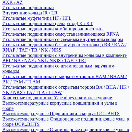
AXK / AZ
Игольчатые подшипники
Внутренние кольца IR / LR
Игольчатые муфты типа HF / HFL
Игольчатые подшипники (сепаратор) K / KT
Игольчатые подшипники комбинированного типа
Игольчатые подшипники самоустанавливающиеся RPNA
Игольчатые подшипники со съемным внутренним кольцом
Игольчатые подшипники без внутреннего кольца BR / RNA /
RNAF / TAF / TR / NK / NKS
Игольчатые подшипники с внутренним кольцом в комплекте
BRI / NA / NAF / NKI / NKIS / TAFI / TRI
Игольчатые подшипники со штампованным наружним
кольцом
Игольчатые подшипники с закрытым торцом BAM / BHAM /
BK / TAM / TLAM
Игольчатые подшипники с открытым торцом BA / BHA / HK /
NK / NKS / TA / TLA / TLAW
Корпусные подшипники Y-bearings и комплектующие
Высокотемпературные корпусные подшипники и узлы в
сборе
Высокотемпературные Подшипники в корпус UC...BHTS
Высокотемпературные Стационарные подшипниковые узлы в
сборе UCP...BHTS
Высокотемпературные Стационарные подшипниковые узлы в