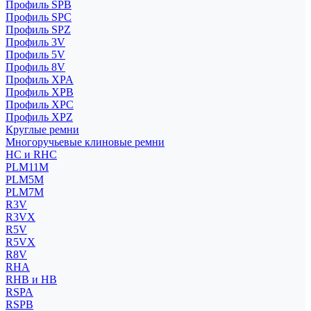
Профиль SPB
Профиль SPC
Профиль SPZ
Профиль 3V
Профиль 5V
Профиль 8V
Профиль XPA
Профиль XPB
Профиль XPC
Профиль XPZ
Круглые ремни
Многоручьевые клиновые ремни
HC и RHC
PLM11M
PLM5M
PLM7M
R3V
R3VX
R5V
R5VX
R8V
RHA
RHB и HB
RSPA
RSPB