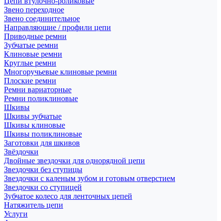
Цепи втулочно-роликовые
Звено переходное
Звено соединительное
Направляющие / профили цепи
Приводные ремни
Зубчатые ремни
Клиновые ремни
Круглые ремни
Многоручьевые клиновые ремни
Плоские ремни
Ремни вариаторные
Ремни поликлиновые
Шкивы
Шкивы зубчатые
Шкивы клиновые
Шкивы поликлиновые
Заготовки для шкивов
Звёздочки
Двойные звездочки для однорядной цепи
Звездочки без ступицы
Звездочки с каленым зубом и готовым отверстием
Звездочки со ступицей
Зубчатое колесо для ленточных цепей
Натяжитель цепи
Услуги