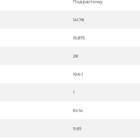
Под расточку
141,78
15,875
28
10A-1
1
Есть
9,65