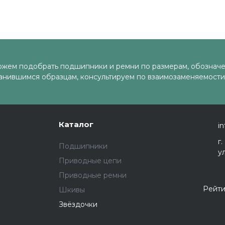
жем подобрать подшипники и ремни по размерам, обозначе
анившимся образцам, консультируем по взаимозаменяемости
Каталог
in
г
Подшипники
у
Приводные цепи
Приводные ремни
Рейти
Шкивы
Звёздочки