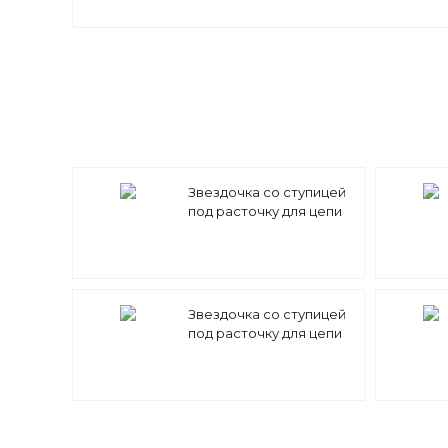
Звездочка со ступицей
под расточку для цепи
10A-1 (ASA 50) z=32 15,875
x 9,52 mm PS10A32 (PHS
50-1B32)
Звездочка со ступицей
под расточку для цепи
10A-1 (ASA 50) z=27 15,875
x 9,52 mm PS10A27 (PHS
50-1B27)