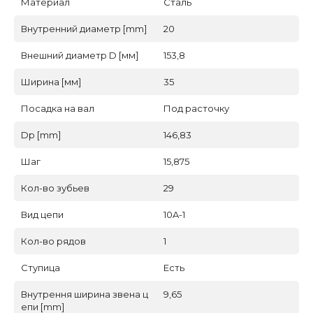
Материал
Сталь
Внутренний диаметр [mm]
20
Внешний диаметр D [мм]
153,8
Ширина [мм]
35
Посадка на вал
Под расточку
Dp [mm]
146,83
Шаг
15,875
Кол-во зубьев
29
Вид цепи
10A-1
Кол-во рядов
1
Ступица
Есть
Внутрення ширина звена ц
9,65
епи [mm]