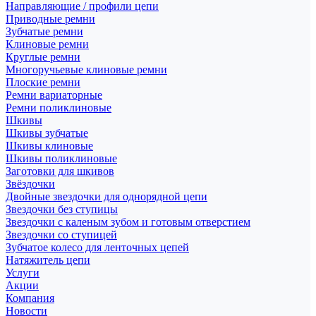
Направляющие / профили цепи
Приводные ремни
Зубчатые ремни
Клиновые ремни
Круглые ремни
Многоручьевые клиновые ремни
Плоские ремни
Ремни вариаторные
Ремни поликлиновые
Шкивы
Шкивы зубчатые
Шкивы клиновые
Шкивы поликлиновые
Заготовки для шкивов
Звёздочки
Двойные звездочки для однорядной цепи
Звездочки без ступицы
Звездочки с каленым зубом и готовым отверстием
Звездочки со ступицей
Зубчатое колесо для ленточных цепей
Натяжитель цепи
Услуги
Акции
Компания
Новости