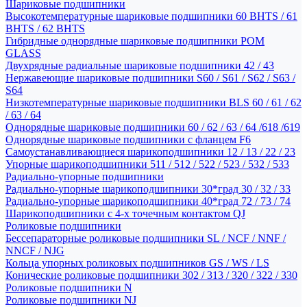
Шариковые подшипники
Высокотемпературные шариковые подшипники 60 BHTS / 61
BHTS / 62 BHTS
Гибридные однорядные шариковые подшипники POM
GLASS
Двухрядные радиальные шариковые подшипники 42 / 43
Нержавеющие шариковые подшипники S60 / S61 / S62 / S63 /
S64
Низкотемпературные шариковые подшипники BLS 60 / 61 / 62
/ 63 / 64
Однорядные шариковые подшипники 60 / 62 / 63 / 64 /618 /619
Однорядные шариковые подшипники с фланцем F6
Самоустанавливающиеся шарикоподшипники 12 / 13 / 22 / 23
Упорные шарикоподшипники 511 / 512 / 522 / 523 / 532 / 533
Радиально-упорные подшипники
Радиально-упорные шарикоподшипники 30*град 30 / 32 / 33
Радиально-упорные шарикоподшипники 40*град 72 / 73 / 74
Шарикоподшипники с 4-х точечным контактом QJ
Роликовые подшипники
Бессепараторные роликовые подшипники SL / NCF / NNF /
NNCF / NJG
Кольца упорных роликовых подшипников GS / WS / LS
Конические роликовые подшипники 302 / 313 / 320 / 322 / 330
Роликовые подшипники N
Роликовые подшипники NJ