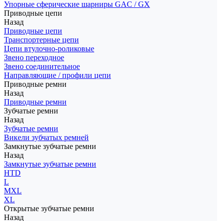
Упорные сферические шарниры GAC / GX
Приводные цепи
Назад
Приводные цепи
Транспортерные цепи
Цепи втулочно-роликовые
Звено переходное
Звено соединительное
Направляющие / профили цепи
Приводные ремни
Назад
Приводные ремни
Зубчатые ремни
Назад
Зубчатые ремни
Викели зубчатых ремней
Замкнутые зубчатые ремни
Назад
Замкнутые зубчатые ремни
HTD
L
MXL
XL
Открытые зубчатые ремни
Назад