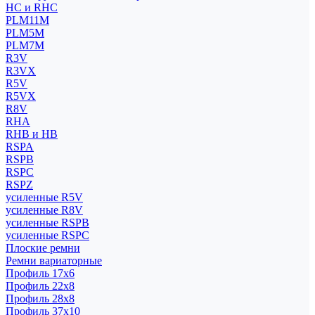
HC и RHC
PLM11M
PLM5M
PLM7M
R3V
R3VX
R5V
R5VX
R8V
RHA
RHB и HB
RSPA
RSPB
RSPC
RSPZ
усиленные R5V
усиленные R8V
усиленные RSPB
усиленные RSPC
Плоские ремни
Ремни вариаторные
Профиль 17x6
Профиль 22x8
Профиль 28x8
Профиль 37x10