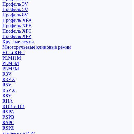
Профиль 3V
Профиль 5V
Профиль 8V
Профиль XPA
Профиль XPB
Профиль XPC
Профиль XPZ
Круглые ремни
Многоручьевые клиновые ремни
HC и RHC
PLM11M
PLM5M
PLM7M
R3V
R3VX
R5V
R5VX
R8V
RHA
RHB и HB
RSPA
RSPB
RSPC
RSPZ
усиленные R5V