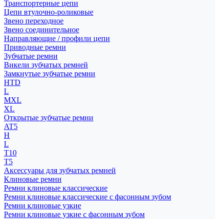
Транспортерные цепи
Цепи втулочно-роликовые
Звено переходное
Звено соединительное
Направляющие / профили цепи
Приводные ремни
Зубчатые ремни
Викели зубчатых ремней
Замкнутые зубчатые ремни
HTD
L
MXL
XL
Открытые зубчатые ремни
AT5
H
L
T10
T5
Аксессуары для зубчатых ремней
Клиновые ремни
Ремни клиновые классические
Ремни клиновые классические с фасонным зубом
Ремни клиновые узкие
Ремни клиновые узкие с фасонным зубом