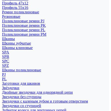
Профиль 47x12
Профиль 55x16
Ремни поликлиновые
Резиновые
Поликлиновые ремни PJ
Поликлиновые ремни PK
Поликлиновые ремни PL
Поликлиновые ремни PM
Шкивы
Шкивы зубчатые
Шкивы клиновые
SPA
SPB
SPC
SPZ
Шкивы поликлиновые
PJ
PL
Заготовки для шкивов
Звёздочки
Двойные звездочки для однорядной цепи
Звездочки без ступицы
Звездочки с каленым зубом и готовым отверстием
Звездочки со ступицей
Зубчатое колесо для ленточных цепей