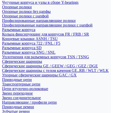
Чугунные корпуса и узлы в сборе Y-bearings
Опорные ролики
Опорные ролики без цапфы
Опорные ролики с цапфой
Профилированные направляющие ролики
Профилированные направляющие ролики с цапфой
Разъемные корпуса
Кольца фиксирующие для корпусов FR / FRB / SR
Концевые крышки ASNH / TSU
Разъемные корпуса 722 / FNL / F5
Разъемные корпуса SD
Разъемные корпуса SNG / SNL
Уплотнения для разъемных корпусов TSN / TSNG
Сферические шарниры
Сферические шарниры GE / GEEW / GEG / GEZ / DGE
Сферические шарниры с телом качения GE..RB / WLT / WLK
Упорные сферические шарниры GAC / GX
Приводные цепи
Транспортерные цепи
Цепи втулочно-роликовые
Звено переходное
Звено соединительное
Направляющие / профили цепи
Приводные ремни
Зубчатые ремни