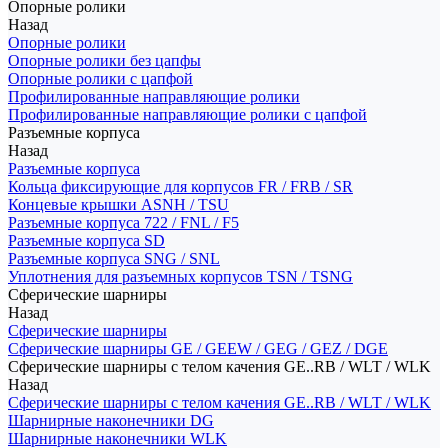
Опорные ролики
Назад
Опорные ролики
Опорные ролики без цапфы
Опорные ролики с цапфой
Профилированные направляющие ролики
Профилированные направляющие ролики с цапфой
Разъемные корпуса
Назад
Разъемные корпуса
Кольца фиксирующие для корпусов FR / FRB / SR
Концевые крышки ASNH / TSU
Разъемные корпуса 722 / FNL / F5
Разъемные корпуса SD
Разъемные корпуса SNG / SNL
Уплотнения для разъемных корпусов TSN / TSNG
Сферические шарниры
Назад
Сферические шарниры
Сферические шарниры GE / GEEW / GEG / GEZ / DGE
Сферические шарниры с телом качения GE..RB / WLT / WLK
Назад
Сферические шарниры с телом качения GE..RB / WLT / WLK
Шарнирные наконечники DG
Шарнирные наконечники WLK