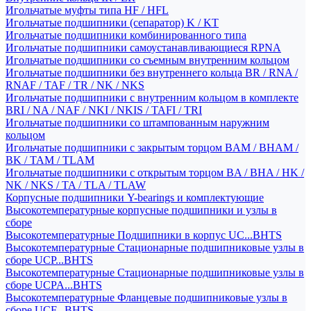
Игольчатые муфты типа HF / HFL
Игольчатые подшипники (сепаратор) K / KT
Игольчатые подшипники комбинированного типа
Игольчатые подшипники самоустанавливающиеся RPNA
Игольчатые подшипники со съемным внутренним кольцом
Игольчатые подшипники без внутреннего кольца BR / RNA /
RNAF / TAF / TR / NK / NKS
Игольчатые подшипники с внутренним кольцом в комплекте
BRI / NA / NAF / NKI / NKIS / TAFI / TRI
Игольчатые подшипники со штампованным наружним
кольцом
Игольчатые подшипники с закрытым торцом BAM / BHAM /
BK / TAM / TLAM
Игольчатые подшипники с открытым торцом BA / BHA / HK /
NK / NKS / TA / TLA / TLAW
Корпусные подшипники Y-bearings и комплектующие
Высокотемпературные корпусные подшипники и узлы в
сборе
Высокотемпературные Подшипники в корпус UC...BHTS
Высокотемпературные Стационарные подшипниковые узлы в
сборе UCP...BHTS
Высокотемпературные Стационарные подшипниковые узлы в
сборе UCPA...BHTS
Высокотемпературные Фланцевые подшипниковые узлы в
сборе UCF...BHTS