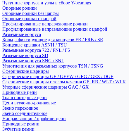
Чугунные корпуса и узлы в сборе Y-bearings
Опорные ролики
Опорные ролики без цапфы
Опорные ролики с цапфой
Профилированные направляющие ролики
Профилированные направляющие ролики с цапфой
Разъемные корпуса
Кольца фиксирующие для корпусов FR / FRB / SR
Концевые крышки ASNH / TSU
Разъемные корпуса 722 / FNL / F5
Разъемные корпуса SD
Разъемные корпуса SNG / SNL
Уплотнения для разъемных корпусов TSN / TSNG
Сферические шарниры
Сферические шарниры GE / GEEW / GEG / GEZ / DGE
Сферические шарниры с телом качения GE..RB / WLT / WLK
Упорные сферические шарниры GAC / GX
Приводные цепи
Транспортерные цепи
Цепи втулочно-роликовые
Звено переходное
Звено соединительное
Направляющие / профили цепи
Приводные ремни
Зубчатые ремни