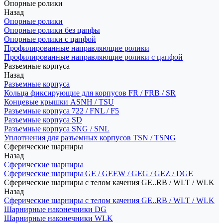
Опорные ролики
Назад
Опорные ролики
Опорные ролики без цапфы
Опорные ролики с цапфой
Профилированные направляющие ролики
Профилированные направляющие ролики с цапфой
Разъемные корпуса
Назад
Разъемные корпуса
Кольца фиксирующие для корпусов FR / FRB / SR
Концевые крышки ASNH / TSU
Разъемные корпуса 722 / FNL / F5
Разъемные корпуса SD
Разъемные корпуса SNG / SNL
Уплотнения для разъемных корпусов TSN / TSNG
Сферические шарниры
Назад
Сферические шарниры
Сферические шарниры GE / GEEW / GEG / GEZ / DGE
Сферические шарниры с телом качения GE..RB / WLT / WLK
Назад
Сферические шарниры с телом качения GE..RB / WLT / WLK
Шарнирные наконечники DG
Шарнирные наконечники WLK