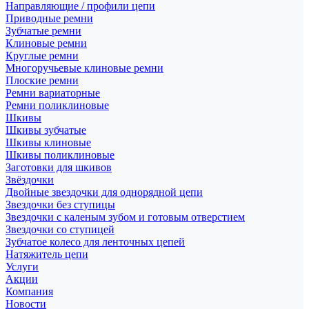
Направляющие / профили цепи
Приводные ремни
Зубчатые ремни
Клиновые ремни
Круглые ремни
Многоручьевые клиновые ремни
Плоские ремни
Ремни вариаторные
Ремни поликлиновые
Шкивы
Шкивы зубчатые
Шкивы клиновые
Шкивы поликлиновые
Заготовки для шкивов
Звёздочки
Двойные звездочки для однорядной цепи
Звездочки без ступицы
Звездочки с каленым зубом и готовым отверстием
Звездочки со ступицей
Зубчатое колесо для ленточных цепей
Натяжитель цепи
Услуги
Акции
Компания
Новости