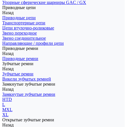
Упорные сферические шарниры GAC / GX
Приводные цепи
Назад
Приводные цепи
Транспортерные цепи
Цепи втулочно-роликовые
Звено переходное
Звено соединительное
Направляющие / профили цепи
Приводные ремни
Назад
Приводные ремни
Зубчатые ремни
Назад
Зубчатые ремни
Викели зубчатых ремней
Замкнутые зубчатые ремни
Назад
Замкнутые зубчатые ремни
HTD
L
MXL
XL
Открытые зубчатые ремни
Назад