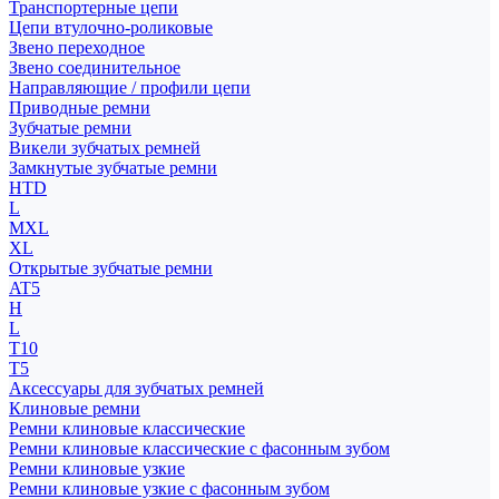
Транспортерные цепи
Цепи втулочно-роликовые
Звено переходное
Звено соединительное
Направляющие / профили цепи
Приводные ремни
Зубчатые ремни
Викели зубчатых ремней
Замкнутые зубчатые ремни
HTD
L
MXL
XL
Открытые зубчатые ремни
AT5
H
L
T10
T5
Аксессуары для зубчатых ремней
Клиновые ремни
Ремни клиновые классические
Ремни клиновые классические с фасонным зубом
Ремни клиновые узкие
Ремни клиновые узкие с фасонным зубом