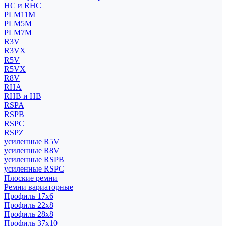
HC и RHC
PLM11M
PLM5M
PLM7M
R3V
R3VX
R5V
R5VX
R8V
RHA
RHB и HB
RSPA
RSPB
RSPC
RSPZ
усиленные R5V
усиленные R8V
усиленные RSPB
усиленные RSPC
Плоские ремни
Ремни вариаторные
Профиль 17x6
Профиль 22x8
Профиль 28x8
Профиль 37x10