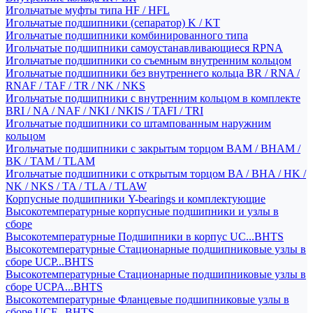
Игольчатые муфты типа HF / HFL
Игольчатые подшипники (сепаратор) K / KT
Игольчатые подшипники комбинированного типа
Игольчатые подшипники самоустанавливающиеся RPNA
Игольчатые подшипники со съемным внутренним кольцом
Игольчатые подшипники без внутреннего кольца BR / RNA /
RNAF / TAF / TR / NK / NKS
Игольчатые подшипники с внутренним кольцом в комплекте
BRI / NA / NAF / NKI / NKIS / TAFI / TRI
Игольчатые подшипники со штампованным наружним
кольцом
Игольчатые подшипники с закрытым торцом BAM / BHAM /
BK / TAM / TLAM
Игольчатые подшипники с открытым торцом BA / BHA / HK /
NK / NKS / TA / TLA / TLAW
Корпусные подшипники Y-bearings и комплектующие
Высокотемпературные корпусные подшипники и узлы в
сборе
Высокотемпературные Подшипники в корпус UC...BHTS
Высокотемпературные Стационарные подшипниковые узлы в
сборе UCP...BHTS
Высокотемпературные Стационарные подшипниковые узлы в
сборе UCPA...BHTS
Высокотемпературные Фланцевые подшипниковые узлы в
сборе UCF...BHTS