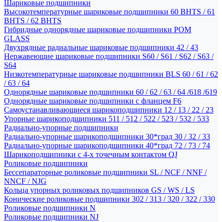
Шариковые подшипники
Высокотемпературные шариковые подшипники 60 BHTS / 61
BHTS / 62 BHTS
Гибридные однорядные шариковые подшипники POM
GLASS
Двухрядные радиальные шариковые подшипники 42 / 43
Нержавеющие шариковые подшипники S60 / S61 / S62 / S63 /
S64
Низкотемпературные шариковые подшипники BLS 60 / 61 / 62
/ 63 / 64
Однорядные шариковые подшипники 60 / 62 / 63 / 64 /618 /619
Однорядные шариковые подшипники с фланцем F6
Самоустанавливающиеся шарикоподшипники 12 / 13 / 22 / 23
Упорные шарикоподшипники 511 / 512 / 522 / 523 / 532 / 533
Радиально-упорные подшипники
Радиально-упорные шарикоподшипники 30*град 30 / 32 / 33
Радиально-упорные шарикоподшипники 40*град 72 / 73 / 74
Шарикоподшипники с 4-х точечным контактом QJ
Роликовые подшипники
Бессепараторные роликовые подшипники SL / NCF / NNF /
NNCF / NJG
Кольца упорных роликовых подшипников GS / WS / LS
Конические роликовые подшипники 302 / 313 / 320 / 322 / 330
Роликовые подшипники N
Роликовые подшипники NJ