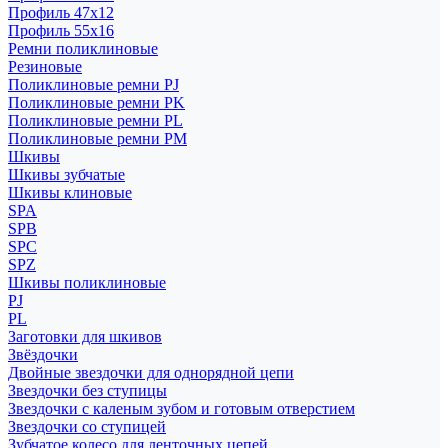
Профиль 47x12
Профиль 55x16
Ремни поликлиновые
Резиновые
Поликлиновые ремни PJ
Поликлиновые ремни PK
Поликлиновые ремни PL
Поликлиновые ремни PM
Шкивы
Шкивы зубчатые
Шкивы клиновые
SPA
SPB
SPC
SPZ
Шкивы поликлиновые
PJ
PL
Заготовки для шкивов
Звёздочки
Двойные звездочки для однорядной цепи
Звездочки без ступицы
Звездочки с каленым зубом и готовым отверстием
Звездочки со ступицей
Зубчатое колесо для ленточных цепей