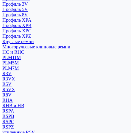
Профиль 3V
Профиль 5V
Профиль 8V
Профиль XPA
Профиль XPB
Профиль XPC
Профиль XPZ
Круглые ремни
Многоручьевые клиновые ремни
HC и RHC
PLM11M
PLM5M
PLM7M
R3V
R3VX
R5V
R5VX
R8V
RHA
RHB и HB
RSPA
RSPB
RSPC
RSPZ
усиленные R5V