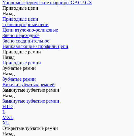
Упорные сферические шарниры GAC / GX
Приводные цепи
Назад
Приводные цепи
Транспортерные цепи
Цепи втулочно-роликовые
Звено переходное
Звено соединительное
Направляющие / профили цепи
Приводные ремни
Назад
Приводные ремни
Зубчатые ремни
Назад
Зубчатые ремни
Викели зубчатых ремней
Замкнутые зубчатые ремни
Назад
Замкнутые зубчатые ремни
HTD
L
MXL
XL
Открытые зубчатые ремни
Назад