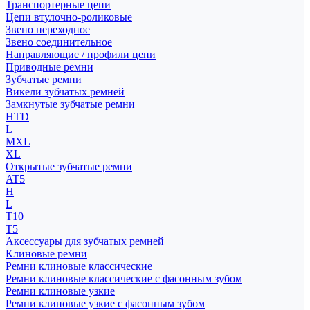
Транспортерные цепи
Цепи втулочно-роликовые
Звено переходное
Звено соединительное
Направляющие / профили цепи
Приводные ремни
Зубчатые ремни
Викели зубчатых ремней
Замкнутые зубчатые ремни
HTD
L
MXL
XL
Открытые зубчатые ремни
AT5
H
L
T10
T5
Аксессуары для зубчатых ремней
Клиновые ремни
Ремни клиновые классические
Ремни клиновые классические с фасонным зубом
Ремни клиновые узкие
Ремни клиновые узкие с фасонным зубом