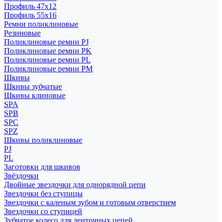
Профиль 47x12
Профиль 55x16
Ремни поликлиновые
Резиновые
Поликлиновые ремни PJ
Поликлиновые ремни PK
Поликлиновые ремни PL
Поликлиновые ремни PM
Шкивы
Шкивы зубчатые
Шкивы клиновые
SPA
SPB
SPC
SPZ
Шкивы поликлиновые
PJ
PL
Заготовки для шкивов
Звёздочки
Двойные звездочки для однорядной цепи
Звездочки без ступицы
Звездочки с каленым зубом и готовым отверстием
Звездочки со ступицей
Зубчатое колесо для ленточных цепей