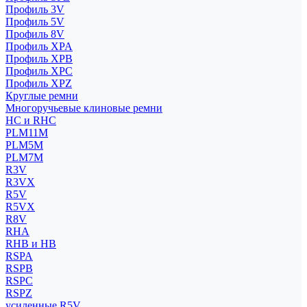
Профиль 3V
Профиль 5V
Профиль 8V
Профиль XPA
Профиль XPB
Профиль XPC
Профиль XPZ
Круглые ремни
Многоручьевые клиновые ремни
HC и RHC
PLM11M
PLM5M
PLM7M
R3V
R3VX
R5V
R5VX
R8V
RHA
RHB и HB
RSPA
RSPB
RSPC
RSPZ
усиленные R5V