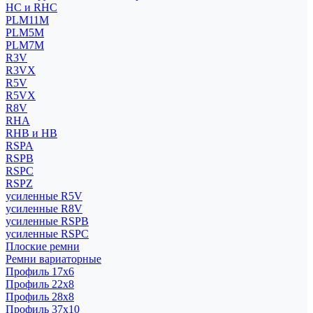
HC и RHC
PLM11M
PLM5M
PLM7M
R3V
R3VX
R5V
R5VX
R8V
RHA
RHB и HB
RSPA
RSPB
RSPC
RSPZ
усиленные R5V
усиленные R8V
усиленные RSPB
усиленные RSPC
Плоские ремни
Ремни вариаторные
Профиль 17x6
Профиль 22x8
Профиль 28x8
Профиль 37x10