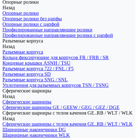
Опорные ролики
Назад
Опорные ролики
Опорные ролики без цапфы
Опорные ролики с цапфой
Профилированные направляющие ролики
Профилированные направляющие ролики с цапфой
Разъемные корпуса
Назад
Разъемные корпуса
Кольца фиксирующие для корпусов FR / FRB / SR
Концевые крышки ASNH / TSU
Разъемные корпуса 722 / FNL / F5
Разъемные корпуса SD
Разъемные корпуса SNG / SNL
Уплотнения для разъемных корпусов TSN / TSNG
Сферические шарниры
Назад
Сферические шарниры
Сферические шарниры GE / GEEW / GEG / GEZ / DGE
Сферические шарниры с телом качения GE..RB / WLT / WLK
Назад
Сферические шарниры с телом качения GE..RB / WLT / WLK
Шарнирные наконечники DG
Шарнирные наконечники WLK