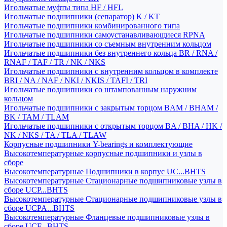
Игольчатые муфты типа HF / HFL
Игольчатые подшипники (сепаратор) K / KT
Игольчатые подшипники комбинированного типа
Игольчатые подшипники самоустанавливающиеся RPNA
Игольчатые подшипники со съемным внутренним кольцом
Игольчатые подшипники без внутреннего кольца BR / RNA /
RNAF / TAF / TR / NK / NKS
Игольчатые подшипники с внутренним кольцом в комплекте
BRI / NA / NAF / NKI / NKIS / TAFI / TRI
Игольчатые подшипники со штампованным наружним
кольцом
Игольчатые подшипники с закрытым торцом BAM / BHAM /
BK / TAM / TLAM
Игольчатые подшипники с открытым торцом BA / BHA / HK /
NK / NKS / TA / TLA / TLAW
Корпусные подшипники Y-bearings и комплектующие
Высокотемпературные корпусные подшипники и узлы в
сборе
Высокотемпературные Подшипники в корпус UC...BHTS
Высокотемпературные Стационарные подшипниковые узлы в
сборе UCP...BHTS
Высокотемпературные Стационарные подшипниковые узлы в
сборе UCPA...BHTS
Высокотемпературные Фланцевые подшипниковые узлы в
сборе UCF...BHTS