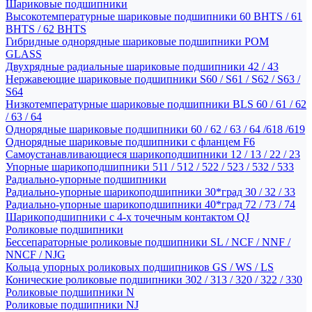
Шариковые подшипники
Высокотемпературные шариковые подшипники 60 BHTS / 61
BHTS / 62 BHTS
Гибридные однорядные шариковые подшипники POM
GLASS
Двухрядные радиальные шариковые подшипники 42 / 43
Нержавеющие шариковые подшипники S60 / S61 / S62 / S63 /
S64
Низкотемпературные шариковые подшипники BLS 60 / 61 / 62
/ 63 / 64
Однорядные шариковые подшипники 60 / 62 / 63 / 64 /618 /619
Однорядные шариковые подшипники с фланцем F6
Самоустанавливающиеся шарикоподшипники 12 / 13 / 22 / 23
Упорные шарикоподшипники 511 / 512 / 522 / 523 / 532 / 533
Радиально-упорные подшипники
Радиально-упорные шарикоподшипники 30*град 30 / 32 / 33
Радиально-упорные шарикоподшипники 40*град 72 / 73 / 74
Шарикоподшипники с 4-х точечным контактом QJ
Роликовые подшипники
Бессепараторные роликовые подшипники SL / NCF / NNF /
NNCF / NJG
Кольца упорных роликовых подшипников GS / WS / LS
Конические роликовые подшипники 302 / 313 / 320 / 322 / 330
Роликовые подшипники N
Роликовые подшипники NJ