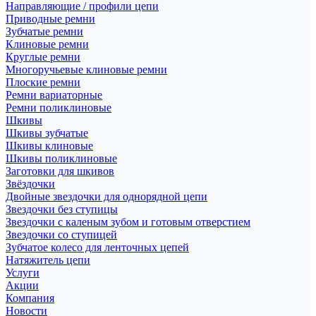
Направляющие / профили цепи
Приводные ремни
Зубчатые ремни
Клиновые ремни
Круглые ремни
Многоручьевые клиновые ремни
Плоские ремни
Ремни вариаторные
Ремни поликлиновые
Шкивы
Шкивы зубчатые
Шкивы клиновые
Шкивы поликлиновые
Заготовки для шкивов
Звёздочки
Двойные звездочки для однорядной цепи
Звездочки без ступицы
Звездочки с каленым зубом и готовым отверстием
Звездочки со ступицей
Зубчатое колесо для ленточных цепей
Натяжитель цепи
Услуги
Акции
Компания
Новости