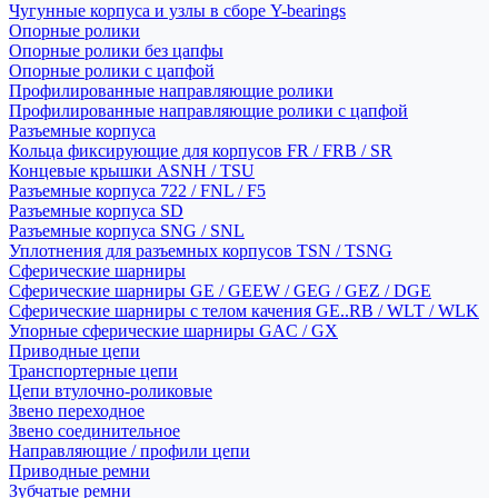
Чугунные корпуса и узлы в сборе Y-bearings
Опорные ролики
Опорные ролики без цапфы
Опорные ролики с цапфой
Профилированные направляющие ролики
Профилированные направляющие ролики с цапфой
Разъемные корпуса
Кольца фиксирующие для корпусов FR / FRB / SR
Концевые крышки ASNH / TSU
Разъемные корпуса 722 / FNL / F5
Разъемные корпуса SD
Разъемные корпуса SNG / SNL
Уплотнения для разъемных корпусов TSN / TSNG
Сферические шарниры
Сферические шарниры GE / GEEW / GEG / GEZ / DGE
Сферические шарниры с телом качения GE..RB / WLT / WLK
Упорные сферические шарниры GAC / GX
Приводные цепи
Транспортерные цепи
Цепи втулочно-роликовые
Звено переходное
Звено соединительное
Направляющие / профили цепи
Приводные ремни
Зубчатые ремни