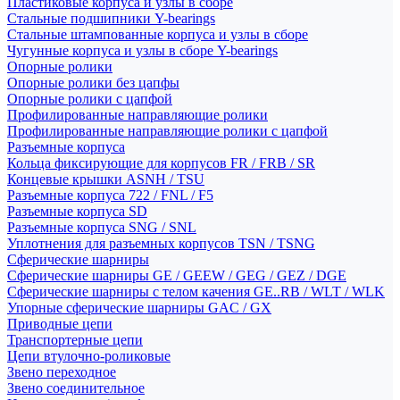
Пластиковые корпуса и узлы в сборе
Стальные подшипники Y-bearings
Стальные штампованные корпуса и узлы в сборе
Чугунные корпуса и узлы в сборе Y-bearings
Опорные ролики
Опорные ролики без цапфы
Опорные ролики с цапфой
Профилированные направляющие ролики
Профилированные направляющие ролики с цапфой
Разъемные корпуса
Кольца фиксирующие для корпусов FR / FRB / SR
Концевые крышки ASNH / TSU
Разъемные корпуса 722 / FNL / F5
Разъемные корпуса SD
Разъемные корпуса SNG / SNL
Уплотнения для разъемных корпусов TSN / TSNG
Сферические шарниры
Сферические шарниры GE / GEEW / GEG / GEZ / DGE
Сферические шарниры с телом качения GE..RB / WLT / WLK
Упорные сферические шарниры GAC / GX
Приводные цепи
Транспортерные цепи
Цепи втулочно-роликовые
Звено переходное
Звено соединительное