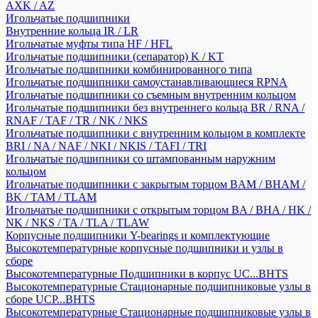
AXK / AZ
Игольчатые подшипники
Внутренние кольца IR / LR
Игольчатые муфты типа HF / HFL
Игольчатые подшипники (сепаратор) K / KT
Игольчатые подшипники комбинированного типа
Игольчатые подшипники самоустанавливающиеся RPNA
Игольчатые подшипники со съемным внутренним кольцом
Игольчатые подшипники без внутреннего кольца BR / RNA /
RNAF / TAF / TR / NK / NKS
Игольчатые подшипники с внутренним кольцом в комплекте
BRI / NA / NAF / NKI / NKIS / TAFI / TRI
Игольчатые подшипники со штампованным наружним
кольцом
Игольчатые подшипники с закрытым торцом BAM / BHAM /
BK / TAM / TLAM
Игольчатые подшипники с открытым торцом BA / BHA / HK /
NK / NKS / TA / TLA / TLAW
Корпусные подшипники Y-bearings и комплектующие
Высокотемпературные корпусные подшипники и узлы в
сборе
Высокотемпературные Подшипники в корпус UC...BHTS
Высокотемпературные Стационарные подшипниковые узлы в
сборе UCP...BHTS
Высокотемпературные Стационарные подшипниковые узлы в