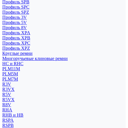
Профиль SPB
Профиль SPC
Профиль SPZ
Профиль 3V
Профиль 5V
Профиль 8V
Профиль XPA
Профиль XPB
Профиль XPC
Профиль XPZ
Круглые ремни
Многоручьевые клиновые ремни
HC и RHC
PLM11M
PLM5M
PLM7M
R3V
R3VX
R5V
R5VX
R8V
RHA
RHB и HB
RSPA
RSPB