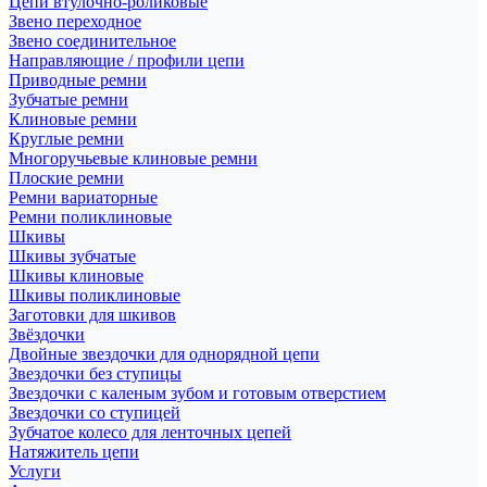
Цепи втулочно-роликовые
Звено переходное
Звено соединительное
Направляющие / профили цепи
Приводные ремни
Зубчатые ремни
Клиновые ремни
Круглые ремни
Многоручьевые клиновые ремни
Плоские ремни
Ремни вариаторные
Ремни поликлиновые
Шкивы
Шкивы зубчатые
Шкивы клиновые
Шкивы поликлиновые
Заготовки для шкивов
Звёздочки
Двойные звездочки для однорядной цепи
Звездочки без ступицы
Звездочки с каленым зубом и готовым отверстием
Звездочки со ступицей
Зубчатое колесо для ленточных цепей
Натяжитель цепи
Услуги