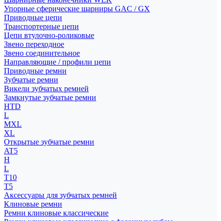
Упорные сферические шарниры GAC / GX
Приводные цепи
Транспортерные цепи
Цепи втулочно-роликовые
Звено переходное
Звено соединительное
Направляющие / профили цепи
Приводные ремни
Зубчатые ремни
Викели зубчатых ремней
Замкнутые зубчатые ремни
HTD
L
MXL
XL
Открытые зубчатые ремни
AT5
H
L
T10
T5
Аксессуары для зубчатых ремней
Клиновые ремни
Ремни клиновые классические