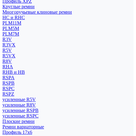
Профиль XPZ
Круглые ремни
Многоручьевые клиновые ремни
HC и RHC
PLM11M
PLM5M
PLM7M
R3V
R3VX
R5V
R5VX
R8V
RHA
RHB и HB
RSPA
RSPB
RSPC
RSPZ
усиленные R5V
усиленные R8V
усиленные RSPB
усиленные RSPC
Плоские ремни
Ремни вариаторные
Профиль 17x6