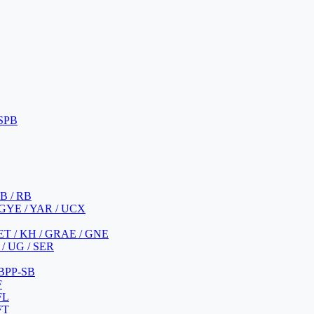
 SPB
 B / RB
 GYE / YAR / UCX
YET / KH / GRAE / GNE
/ UG / SER
 BPP-SB
F
FL
FT