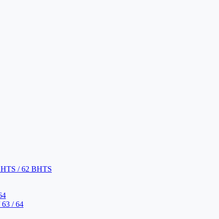
BHTS / 62 BHTS
64
63 / 64