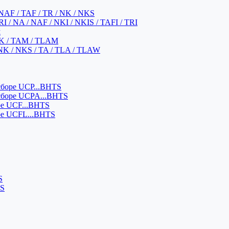
NAF / TAF / TR / NK / NKS
 / NA / NAF / NKI / NKIS / TAFI / TRI
м
K / TAM / TLAM
NK / NKS / TA / TLA / TLAW
боре UCP...BHTS
сборе UCPA...BHTS
ре UCF...BHTS
ре UCFL...BHTS
S
SS