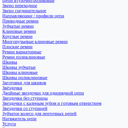
Цепи втулочно-роликовые
Звено переходное
Звено соединительное
Направляющие / профили цепи
Приводные ремни
Зубчатые ремни
Клиновые ремни
Круглые ремни
Многоручьевые клиновые ремни
Плоские ремни
Ремни вариаторные
Ремни поликлиновые
Шкивы
Шкивы зубчатые
Шкивы клиновые
Шкивы поликлиновые
Заготовки для шкивов
Звёздочки
Двойные звездочки для однорядной цепи
Звездочки без ступицы
Звездочки с каленым зубом и готовым отверстием
Звездочки со ступицей
Зубчатое колесо для ленточных цепей
Натяжитель цепи
Услуги