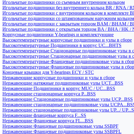
Игольчатые подшипники со съемным внутренним кольцом
Игольчатые подшипники без внутреннего кольца BR / RNA / R
Игольчатые подшипники с внутренним кольцом в комплекте BRI
Игольчатые подшипники со штампованным наружним кольцо
Игольчатые подшипники с закрытым торцом BAM / BHAM / B
Игольчатые подшипники с открытым торцом BA / BHA / HK / 
Корпусные подшипники Y-bearings и комплектующие
Высокотемпературные корпусные подшипники и узлы в сборе
Высокотемпературные Подшипники в корпус UC...BHTS
Высокотемпературные Стационарные подшипниковые узлы в с
Высокотемпературные Стационарные подшипниковые узлы в 
Высокотемпературные Фланцевые подшипниковые узлы в сбо
Высокотемпературные Фланцевые подшипниковые узлы в сбо
Концевые крышки для Y-bearings ECY / STC
Нержавеющие корпусные подшипники и узлы в сборе
Нержавеющие натяжные подшипниковые узлы UCT...BSS
Нержавеющие Подшипники в корпус MUC / UC...BSS
Нержавеющие стационарные корпуса P...BSS
Нержавеющие Стационарные подшипниковые узлы UCP...BSS
Нержавеющие стационарные подшипниковые узлы UCPA...BS
Нержавеющие стационарные подшипниковые узлы UP.../ UP...
Нержавеющие фланцевые корпуса F...SS
Нержавеющие Фланцевые корпуса FL...BSS
Нержавеющие Фланцевые подшипниковые узлы SSBPF
Нержавеющие Фланцевые подшипниковые узлы SSBPFL