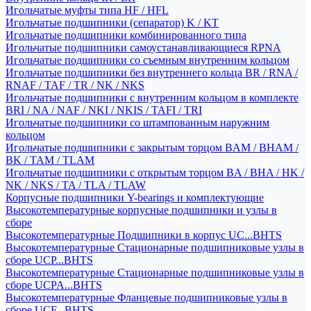
Игольчатые муфты типа HF / HFL
Игольчатые подшипники (сепаратор) K / KT
Игольчатые подшипники комбинированного типа
Игольчатые подшипники самоустанавливающиеся RPNA
Игольчатые подшипники со съемным внутренним кольцом
Игольчатые подшипники без внутреннего кольца BR / RNA /
RNAF / TAF / TR / NK / NKS
Игольчатые подшипники с внутренним кольцом в комплекте
BRI / NA / NAF / NKI / NKIS / TAFI / TRI
Игольчатые подшипники со штампованным наружним
кольцом
Игольчатые подшипники с закрытым торцом BAM / BHAM /
BK / TAM / TLAM
Игольчатые подшипники с открытым торцом BA / BHA / HK /
NK / NKS / TA / TLA / TLAW
Корпусные подшипники Y-bearings и комплектующие
Высокотемпературные корпусные подшипники и узлы в
сборе
Высокотемпературные Подшипники в корпус UC...BHTS
Высокотемпературные Стационарные подшипниковые узлы в
сборе UCP...BHTS
Высокотемпературные Стационарные подшипниковые узлы в
сборе UCPA...BHTS
Высокотемпературные Фланцевые подшипниковые узлы в
сборе UCF...BHTS