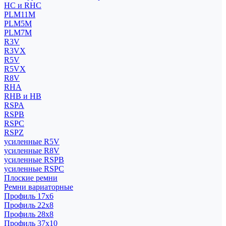
HC и RHC
PLM11M
PLM5M
PLM7M
R3V
R3VX
R5V
R5VX
R8V
RHA
RHB и HB
RSPA
RSPB
RSPC
RSPZ
усиленные R5V
усиленные R8V
усиленные RSPB
усиленные RSPC
Плоские ремни
Ремни вариаторные
Профиль 17x6
Профиль 22x8
Профиль 28x8
Профиль 37x10