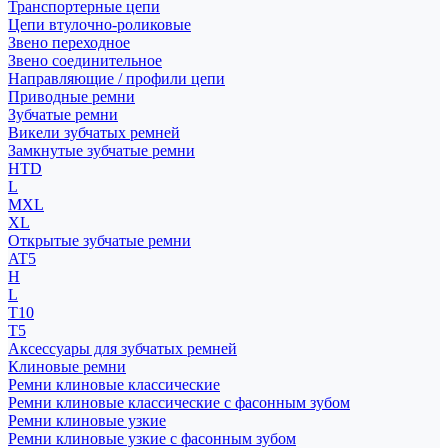
Транспортерные цепи
Цепи втулочно-роликовые
Звено переходное
Звено соединительное
Направляющие / профили цепи
Приводные ремни
Зубчатые ремни
Викели зубчатых ремней
Замкнутые зубчатые ремни
HTD
L
MXL
XL
Открытые зубчатые ремни
AT5
H
L
T10
T5
Аксессуары для зубчатых ремней
Клиновые ремни
Ремни клиновые классические
Ремни клиновые классические с фасонным зубом
Ремни клиновые узкие
Ремни клиновые узкие с фасонным зубом