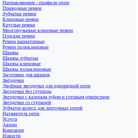
Направляющие / профили цепи
Приводные ремни
Зубчатые ремни
Клиновые ремни
Круглые ремни
Многоручьевые клиновые ремни
Плоские ремни
Ремни вариаторные
Ремни поликлиновые
Шкивы
Шкивы зубчатые
Шкивы клиновые
Шкивы поликлиновые
Заготовки для шкивов
Звёздочки
Двойные звездочки для однорядной цепи
Звездочки без ступицы
Звездочки с каленым зубом и готовым отверстием
Звездочки со ступицей
Зубчатое колесо для ленточных цепей
Натяжитель цепи
Услуги
Акции
Компания
Новости