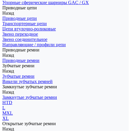
Упорные сферические шарниры GAC / GX
Приводные цепи
Назад
Приводные цепи
Транспортерные цепи
Цепи втулочно-роликовые
Звено переходное
Звено соединительное
Направляющие / профили цепи
Приводные ремни
Назад
Приводные ремни
Зубчатые ремни
Назад
Зубчатые ремни
Викели зубчатых ремней
Замкнутые зубчатые ремни
Назад
Замкнутые зубчатые ремни
HTD
L
MXL
XL
Открытые зубчатые ремни
Назад