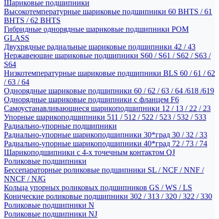
Шариковые подшипники
Высокотемпературные шариковые подшипники 60 BHTS / 61
BHTS / 62 BHTS
Гибридные однорядные шариковые подшипники POM
GLASS
Двухрядные радиальные шариковые подшипники 42 / 43
Нержавеющие шариковые подшипники S60 / S61 / S62 / S63 /
S64
Низкотемпературные шариковые подшипники BLS 60 / 61 / 62
/ 63 / 64
Однорядные шариковые подшипники 60 / 62 / 63 / 64 /618 /619
Однорядные шариковые подшипники с фланцем F6
Самоустанавливающиеся шарикоподшипники 12 / 13 / 22 / 23
Упорные шарикоподшипники 511 / 512 / 522 / 523 / 532 / 533
Радиально-упорные подшипники
Радиально-упорные шарикоподшипники 30*град 30 / 32 / 33
Радиально-упорные шарикоподшипники 40*град 72 / 73 / 74
Шарикоподшипники с 4-х точечным контактом QJ
Роликовые подшипники
Бессепараторные роликовые подшипники SL / NCF / NNF /
NNCF / NJG
Кольца упорных роликовых подшипников GS / WS / LS
Конические роликовые подшипники 302 / 313 / 320 / 322 / 330
Роликовые подшипники N
Роликовые подшипники NJ