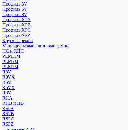
Профиль 3V
Профиль 5V
Профиль 8V
Профиль XPA
Профиль XPB
Профиль XPC
Профиль XPZ
Круглые ремни
Многоручьевые клиновые ремни
HC и RHC
PLM11M
PLM5M
PLM7M
R3V
R3VX
R5V
R5VX
R8V
RHA
RHB и HB
RSPA
RSPB
RSPC
RSPZ
усиленные R5V