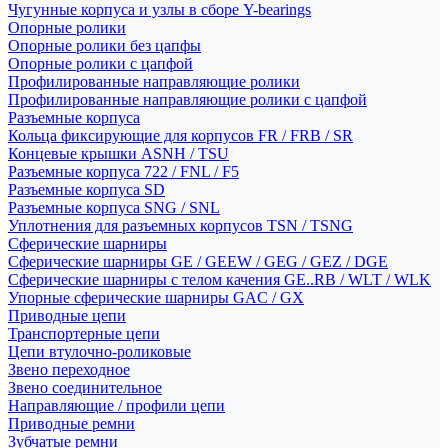
Чугунные корпуса и узлы в сборе Y-bearings
Опорные ролики
Опорные ролики без цапфы
Опорные ролики с цапфой
Профилированные направляющие ролики
Профилированные направляющие ролики с цапфой
Разъемные корпуса
Кольца фиксирующие для корпусов FR / FRB / SR
Концевые крышки ASNH / TSU
Разъемные корпуса 722 / FNL / F5
Разъемные корпуса SD
Разъемные корпуса SNG / SNL
Уплотнения для разъемных корпусов TSN / TSNG
Сферические шарниры
Сферические шарниры GE / GEEW / GEG / GEZ / DGE
Сферические шарниры с телом качения GE..RB / WLT / WLK
Упорные сферические шарниры GAC / GX
Приводные цепи
Транспортерные цепи
Цепи втулочно-роликовые
Звено переходное
Звено соединительное
Направляющие / профили цепи
Приводные ремни
Зубчатые ремни