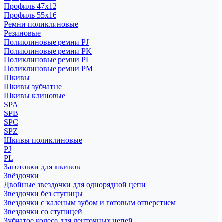
Профиль 47x12
Профиль 55x16
Ремни поликлиновые
Резиновые
Поликлиновые ремни PJ
Поликлиновые ремни PK
Поликлиновые ремни PL
Поликлиновые ремни PM
Шкивы
Шкивы зубчатые
Шкивы клиновые
SPA
SPB
SPC
SPZ
Шкивы поликлиновые
PJ
PL
Заготовки для шкивов
Звёздочки
Двойные звездочки для однорядной цепи
Звездочки без ступицы
Звездочки с каленым зубом и готовым отверстием
Звездочки со ступицей
Зубчатое колесо для ленточных цепей