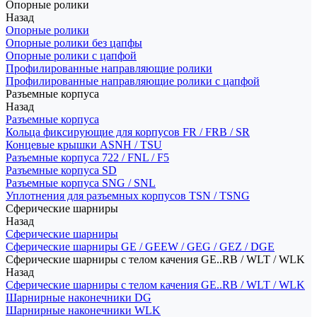
Опорные ролики
Назад
Опорные ролики
Опорные ролики без цапфы
Опорные ролики с цапфой
Профилированные направляющие ролики
Профилированные направляющие ролики с цапфой
Разъемные корпуса
Назад
Разъемные корпуса
Кольца фиксирующие для корпусов FR / FRB / SR
Концевые крышки ASNH / TSU
Разъемные корпуса 722 / FNL / F5
Разъемные корпуса SD
Разъемные корпуса SNG / SNL
Уплотнения для разъемных корпусов TSN / TSNG
Сферические шарниры
Назад
Сферические шарниры
Сферические шарниры GE / GEEW / GEG / GEZ / DGE
Сферические шарниры с телом качения GE..RB / WLT / WLK
Назад
Сферические шарниры с телом качения GE..RB / WLT / WLK
Шарнирные наконечники DG
Шарнирные наконечники WLK