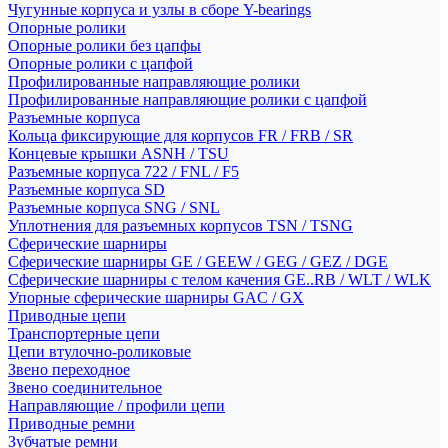
Чугунные корпуса и узлы в сборе Y-bearings
Опорные ролики
Опорные ролики без цапфы
Опорные ролики с цапфой
Профилированные направляющие ролики
Профилированные направляющие ролики с цапфой
Разъемные корпуса
Кольца фиксирующие для корпусов FR / FRB / SR
Концевые крышки ASNH / TSU
Разъемные корпуса 722 / FNL / F5
Разъемные корпуса SD
Разъемные корпуса SNG / SNL
Уплотнения для разъемных корпусов TSN / TSNG
Сферические шарниры
Сферические шарниры GE / GEEW / GEG / GEZ / DGE
Сферические шарниры с телом качения GE..RB / WLT / WLK
Упорные сферические шарниры GAC / GX
Приводные цепи
Транспортерные цепи
Цепи втулочно-роликовые
Звено переходное
Звено соединительное
Направляющие / профили цепи
Приводные ремни
Зубчатые ремни