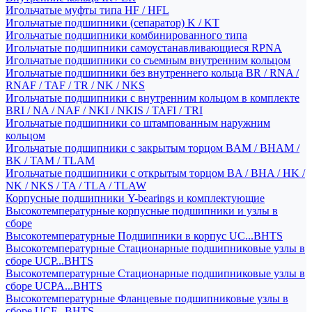
Игольчатые муфты типа HF / HFL
Игольчатые подшипники (сепаратор) K / KT
Игольчатые подшипники комбинированного типа
Игольчатые подшипники самоустанавливающиеся RPNA
Игольчатые подшипники со съемным внутренним кольцом
Игольчатые подшипники без внутреннего кольца BR / RNA /
RNAF / TAF / TR / NK / NKS
Игольчатые подшипники с внутренним кольцом в комплекте
BRI / NA / NAF / NKI / NKIS / TAFI / TRI
Игольчатые подшипники со штампованным наружним
кольцом
Игольчатые подшипники с закрытым торцом BAM / BHAM /
BK / TAM / TLAM
Игольчатые подшипники с открытым торцом BA / BHA / HK /
NK / NKS / TA / TLA / TLAW
Корпусные подшипники Y-bearings и комплектующие
Высокотемпературные корпусные подшипники и узлы в
сборе
Высокотемпературные Подшипники в корпус UC...BHTS
Высокотемпературные Стационарные подшипниковые узлы в
сборе UCP...BHTS
Высокотемпературные Стационарные подшипниковые узлы в
сборе UCPA...BHTS
Высокотемпературные Фланцевые подшипниковые узлы в
сборе UCF...BHTS