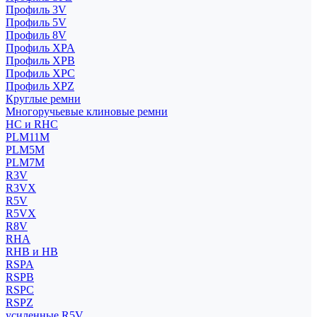
Профиль 3V
Профиль 5V
Профиль 8V
Профиль XPA
Профиль XPB
Профиль XPC
Профиль XPZ
Круглые ремни
Многоручьевые клиновые ремни
HC и RHC
PLM11M
PLM5M
PLM7M
R3V
R3VX
R5V
R5VX
R8V
RHA
RHB и HB
RSPA
RSPB
RSPC
RSPZ
усиленные R5V