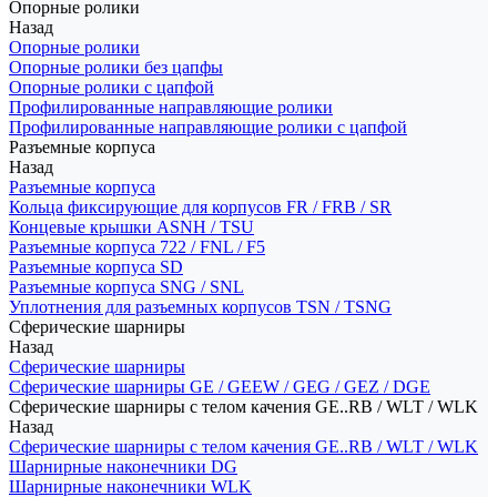
Опорные ролики
Назад
Опорные ролики
Опорные ролики без цапфы
Опорные ролики с цапфой
Профилированные направляющие ролики
Профилированные направляющие ролики с цапфой
Разъемные корпуса
Назад
Разъемные корпуса
Кольца фиксирующие для корпусов FR / FRB / SR
Концевые крышки ASNH / TSU
Разъемные корпуса 722 / FNL / F5
Разъемные корпуса SD
Разъемные корпуса SNG / SNL
Уплотнения для разъемных корпусов TSN / TSNG
Сферические шарниры
Назад
Сферические шарниры
Сферические шарниры GE / GEEW / GEG / GEZ / DGE
Сферические шарниры с телом качения GE..RB / WLT / WLK
Назад
Сферические шарниры с телом качения GE..RB / WLT / WLK
Шарнирные наконечники DG
Шарнирные наконечники WLK