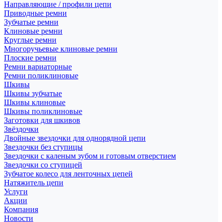
Направляющие / профили цепи
Приводные ремни
Зубчатые ремни
Клиновые ремни
Круглые ремни
Многоручьевые клиновые ремни
Плоские ремни
Ремни вариаторные
Ремни поликлиновые
Шкивы
Шкивы зубчатые
Шкивы клиновые
Шкивы поликлиновые
Заготовки для шкивов
Звёздочки
Двойные звездочки для однорядной цепи
Звездочки без ступицы
Звездочки с каленым зубом и готовым отверстием
Звездочки со ступицей
Зубчатое колесо для ленточных цепей
Натяжитель цепи
Услуги
Акции
Компания
Новости