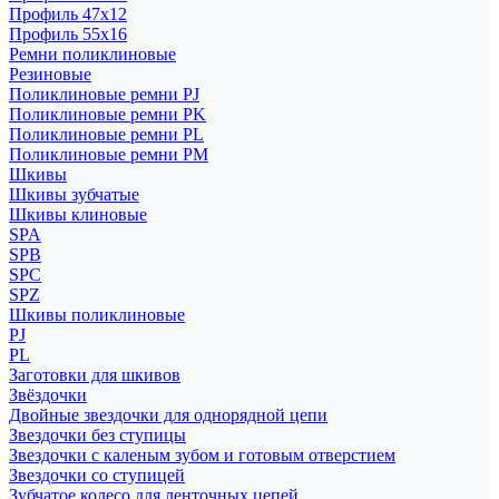
Профиль 47x12
Профиль 55x16
Ремни поликлиновые
Резиновые
Поликлиновые ремни PJ
Поликлиновые ремни PK
Поликлиновые ремни PL
Поликлиновые ремни PM
Шкивы
Шкивы зубчатые
Шкивы клиновые
SPA
SPB
SPC
SPZ
Шкивы поликлиновые
PJ
PL
Заготовки для шкивов
Звёздочки
Двойные звездочки для однорядной цепи
Звездочки без ступицы
Звездочки с каленым зубом и готовым отверстием
Звездочки со ступицей
Зубчатое колесо для ленточных цепей