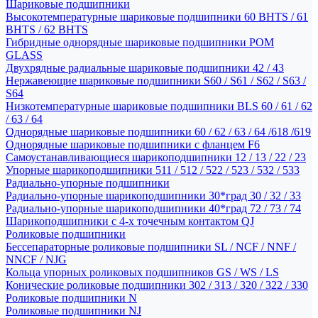
Шариковые подшипники
Высокотемпературные шариковые подшипники 60 BHTS / 61
BHTS / 62 BHTS
Гибридные однорядные шариковые подшипники POM
GLASS
Двухрядные радиальные шариковые подшипники 42 / 43
Нержавеющие шариковые подшипники S60 / S61 / S62 / S63 /
S64
Низкотемпературные шариковые подшипники BLS 60 / 61 / 62
/ 63 / 64
Однорядные шариковые подшипники 60 / 62 / 63 / 64 /618 /619
Однорядные шариковые подшипники с фланцем F6
Самоустанавливающиеся шарикоподшипники 12 / 13 / 22 / 23
Упорные шарикоподшипники 511 / 512 / 522 / 523 / 532 / 533
Радиально-упорные подшипники
Радиально-упорные шарикоподшипники 30*град 30 / 32 / 33
Радиально-упорные шарикоподшипники 40*град 72 / 73 / 74
Шарикоподшипники с 4-х точечным контактом QJ
Роликовые подшипники
Бессепараторные роликовые подшипники SL / NCF / NNF /
NNCF / NJG
Кольца упорных роликовых подшипников GS / WS / LS
Конические роликовые подшипники 302 / 313 / 320 / 322 / 330
Роликовые подшипники N
Роликовые подшипники NJ