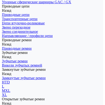
Упорные сферические шарниры GAC / GX
Приводные цепи
Назад
Приводные цепи
Транспортерные цепи
Цепи втулочно-роликовые
Звено переходное
Звено соединительное
Направляющие / профили цепи
Приводные ремни
Назад
Приводные ремни
Зубчатые ремни
Назад
Зубчатые ремни
Викели зубчатых ремней
Замкнутые зубчатые ремни
Назад
Замкнутые зубчатые ремни
HTD
L
MXL
XL
Открытые зубчатые ремни
Назад