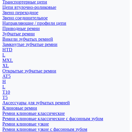
Транспортерные цепи
Цепи втулочно-роликовые
Звено переходное
Звено соединительное
Направляющие / профили цепи
Приводные ремни
Зубчатые ремни
Викели зубчатых ремней
Замкнутые зубчатые ремни
HTD
L
MXL
XL
Открытые зубчатые ремни
AT5
H
L
T10
T5
Аксессуары для зубчатых ремней
Клиновые ремни
Ремни клиновые классические
Ремни клиновые классические с фасонным зубом
Ремни клиновые узкие
Ремни клиновые узкие с фасонным зубом