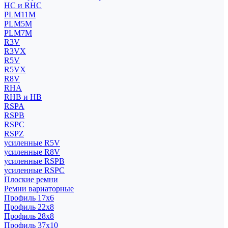
HC и RHC
PLM11M
PLM5M
PLM7M
R3V
R3VX
R5V
R5VX
R8V
RHA
RHB и HB
RSPA
RSPB
RSPC
RSPZ
усиленные R5V
усиленные R8V
усиленные RSPB
усиленные RSPC
Плоские ремни
Ремни вариаторные
Профиль 17x6
Профиль 22x8
Профиль 28x8
Профиль 37x10