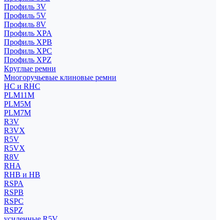
Профиль 3V
Профиль 5V
Профиль 8V
Профиль XPA
Профиль XPB
Профиль XPC
Профиль XPZ
Круглые ремни
Многоручьевые клиновые ремни
HC и RHC
PLM11M
PLM5M
PLM7M
R3V
R3VX
R5V
R5VX
R8V
RHA
RHB и HB
RSPA
RSPB
RSPC
RSPZ
усиленные R5V