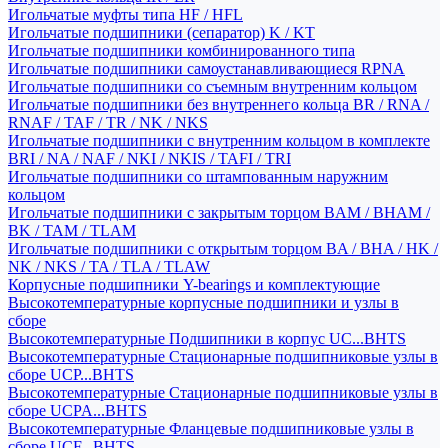
Игольчатые муфты типа HF / HFL
Игольчатые подшипники (сепаратор) K / KT
Игольчатые подшипники комбинированного типа
Игольчатые подшипники самоустанавливающиеся RPNA
Игольчатые подшипники со съемным внутренним кольцом
Игольчатые подшипники без внутреннего кольца BR / RNA /
RNAF / TAF / TR / NK / NKS
Игольчатые подшипники с внутренним кольцом в комплекте
BRI / NA / NAF / NKI / NKIS / TAFI / TRI
Игольчатые подшипники со штампованным наружним
кольцом
Игольчатые подшипники с закрытым торцом BAM / BHAM /
BK / TAM / TLAM
Игольчатые подшипники с открытым торцом BA / BHA / HK /
NK / NKS / TA / TLA / TLAW
Корпусные подшипники Y-bearings и комплектующие
Высокотемпературные корпусные подшипники и узлы в
сборе
Высокотемпературные Подшипники в корпус UC...BHTS
Высокотемпературные Стационарные подшипниковые узлы в
сборе UCP...BHTS
Высокотемпературные Стационарные подшипниковые узлы в
сборе UCPA...BHTS
Высокотемпературные Фланцевые подшипниковые узлы в
сборе UCF...BHTS