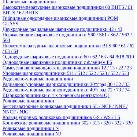
Шариковые подшипники
Высокотемпературные шариковые подшипники 60 BHTS / 61
BHTS / 62 BHTS
Гибридные однорядные шариковые подшипники POM
GLASS
Двухрядные радиальные шариковые подшипники 42 / 43
Нержавеющие шариковые подшипники S60 / S61 / S62 / S63 /
S64
Низкотемпературные шариковые подшипники BLS 60 / 61 / 62
/ 63 / 64
Однорядные шариковые подшипники 60 / 62 / 63 / 64 /618 /619
Однорядные шариковые подшипники с фланцем F6
Самоустанавливающиеся шарикоподшипники 12 / 13 / 22 / 23
Упорные шарикоподшипники 511 / 512 / 522 / 523 / 532 / 533
Радиально-упорные подшипники
Радиально-упорные шарикоподшипники 30*град 30 / 32 / 33
Радиально-упорные шарикоподшипники 40*град 72 / 73 / 74
Шарикоподшипники с 4-х точечным контактом QJ
Роликовые подшипники
Бессепараторные роликовые подшипники SL / NCF / NNF /
NNCF / NJG
Кольца упорных роликовых подшипников GS / WS / LS
Конические роликовые подшипники 302 / 313 / 320 / 322 / 330
Роликовые подшипники N
Роликовые подшипники NJ