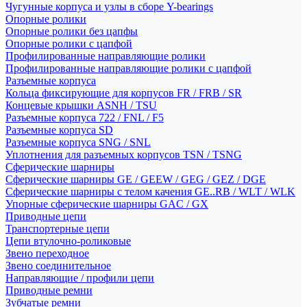
Чугунные корпуса и узлы в сборе Y-bearings
Опорные ролики
Опорные ролики без цапфы
Опорные ролики с цапфой
Профилированные направляющие ролики
Профилированные направляющие ролики с цапфой
Разъемные корпуса
Кольца фиксирующие для корпусов FR / FRB / SR
Концевые крышки ASNH / TSU
Разъемные корпуса 722 / FNL / F5
Разъемные корпуса SD
Разъемные корпуса SNG / SNL
Уплотнения для разъемных корпусов TSN / TSNG
Сферические шарниры
Сферические шарниры GE / GEEW / GEG / GEZ / DGE
Сферические шарниры с телом качения GE..RB / WLT / WLK
Упорные сферические шарниры GAC / GX
Приводные цепи
Транспортерные цепи
Цепи втулочно-роликовые
Звено переходное
Звено соединительное
Направляющие / профили цепи
Приводные ремни
Зубчатые ремни