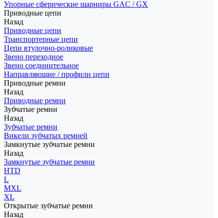
Упорные сферические шарниры GAC / GX
Приводные цепи
Назад
Приводные цепи
Транспортерные цепи
Цепи втулочно-роликовые
Звено переходное
Звено соединительное
Направляющие / профили цепи
Приводные ремни
Назад
Приводные ремни
Зубчатые ремни
Назад
Зубчатые ремни
Викели зубчатых ремней
Замкнутые зубчатые ремни
Назад
Замкнутые зубчатые ремни
HTD
L
MXL
XL
Открытые зубчатые ремни
Назад