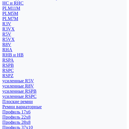
HC и RHC
PLM11M
PLM5M
PLM7M
R3V
R3VX
R5V
R5VX
R8V
RHA
RHB и HB
RSPA
RSPB
RSPC
RSPZ
усиленные R5V
усиленные R8V
усиленные RSPB
усиленные RSPC
Плоские ремни
Ремни вариаторные
Профиль 17x6
Профиль 22x8
Профиль 28x8
Профиль 37x10