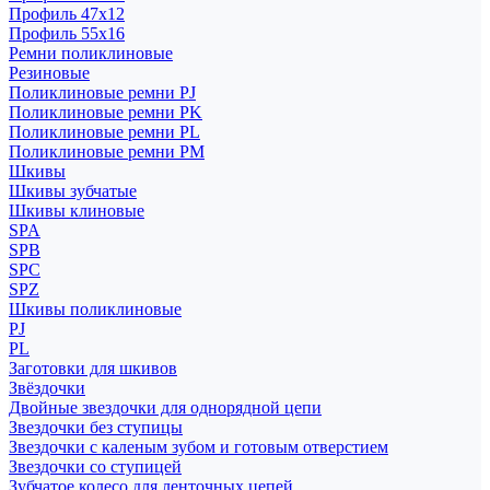
Профиль 47x12
Профиль 55x16
Ремни поликлиновые
Резиновые
Поликлиновые ремни PJ
Поликлиновые ремни PK
Поликлиновые ремни PL
Поликлиновые ремни PM
Шкивы
Шкивы зубчатые
Шкивы клиновые
SPA
SPB
SPC
SPZ
Шкивы поликлиновые
PJ
PL
Заготовки для шкивов
Звёздочки
Двойные звездочки для однорядной цепи
Звездочки без ступицы
Звездочки с каленым зубом и готовым отверстием
Звездочки со ступицей
Зубчатое колесо для ленточных цепей