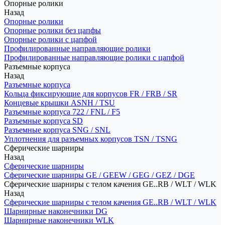
Опорные ролики
Назад
Опорные ролики
Опорные ролики без цапфы
Опорные ролики с цапфой
Профилированные направляющие ролики
Профилированные направляющие ролики с цапфой
Разъемные корпуса
Назад
Разъемные корпуса
Кольца фиксирующие для корпусов FR / FRB / SR
Концевые крышки ASNH / TSU
Разъемные корпуса 722 / FNL / F5
Разъемные корпуса SD
Разъемные корпуса SNG / SNL
Уплотнения для разъемных корпусов TSN / TSNG
Сферические шарниры
Назад
Сферические шарниры
Сферические шарниры GE / GEEW / GEG / GEZ / DGE
Сферические шарниры с телом качения GE..RB / WLT / WLK
Назад
Сферические шарниры с телом качения GE..RB / WLT / WLK
Шарнирные наконечники DG
Шарнирные наконечники WLK