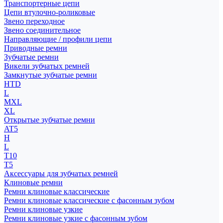
Транспортерные цепи
Цепи втулочно-роликовые
Звено переходное
Звено соединительное
Направляющие / профили цепи
Приводные ремни
Зубчатые ремни
Викели зубчатых ремней
Замкнутые зубчатые ремни
HTD
L
MXL
XL
Открытые зубчатые ремни
AT5
H
L
T10
T5
Аксессуары для зубчатых ремней
Клиновые ремни
Ремни клиновые классические
Ремни клиновые классические с фасонным зубом
Ремни клиновые узкие
Ремни клиновые узкие с фасонным зубом