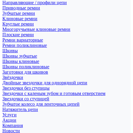
Направляющие / профили цепи
Приводные ремни
Зубчатые ремни
Клиновые ремни
Круглые ремни
Многоручьевые клиновые ремни
Плоские ремни
Ремни вариаторные
Ремни поликлиновые
Шкивы
Шкивы зубчатые
Шкивы клиновые
Шкивы поликлиновые
Заготовки для шкивов
Звёздочки
Двойные звездочки для однорядной цепи
Звездочки без ступицы
Звездочки с каленым зубом и готовым отверстием
Звездочки со ступицей
Зубчатое колесо для ленточных цепей
Натяжитель цепи
Услуги
Акции
Компания
Новости