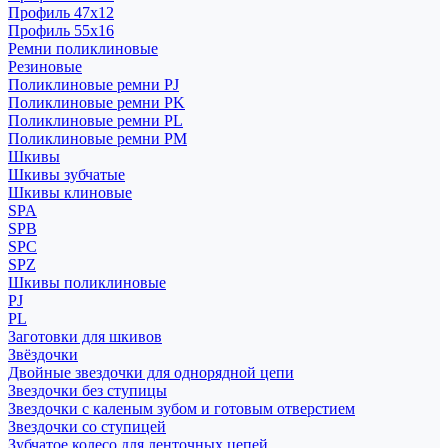
Профиль 47x12
Профиль 55x16
Ремни поликлиновые
Резиновые
Поликлиновые ремни PJ
Поликлиновые ремни PK
Поликлиновые ремни PL
Поликлиновые ремни PM
Шкивы
Шкивы зубчатые
Шкивы клиновые
SPA
SPB
SPC
SPZ
Шкивы поликлиновые
PJ
PL
Заготовки для шкивов
Звёздочки
Двойные звездочки для однорядной цепи
Звездочки без ступицы
Звездочки с каленым зубом и готовым отверстием
Звездочки со ступицей
Зубчатое колесо для ленточных цепей