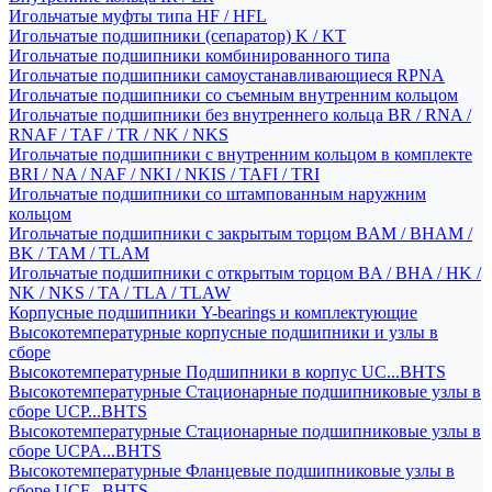
Игольчатые муфты типа HF / HFL
Игольчатые подшипники (сепаратор) K / KT
Игольчатые подшипники комбинированного типа
Игольчатые подшипники самоустанавливающиеся RPNA
Игольчатые подшипники со съемным внутренним кольцом
Игольчатые подшипники без внутреннего кольца BR / RNA /
RNAF / TAF / TR / NK / NKS
Игольчатые подшипники с внутренним кольцом в комплекте
BRI / NA / NAF / NKI / NKIS / TAFI / TRI
Игольчатые подшипники со штампованным наружним
кольцом
Игольчатые подшипники с закрытым торцом BAM / BHAM /
BK / TAM / TLAM
Игольчатые подшипники с открытым торцом BA / BHA / HK /
NK / NKS / TA / TLA / TLAW
Корпусные подшипники Y-bearings и комплектующие
Высокотемпературные корпусные подшипники и узлы в
сборе
Высокотемпературные Подшипники в корпус UC...BHTS
Высокотемпературные Стационарные подшипниковые узлы в
сборе UCP...BHTS
Высокотемпературные Стационарные подшипниковые узлы в
сборе UCPA...BHTS
Высокотемпературные Фланцевые подшипниковые узлы в
сборе UCF...BHTS