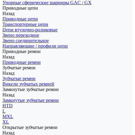
Упорные сферические шарниры GAC / GX
Приводные цепи
Назад
Приводные цепи
Транспортерные цепи
Цепи втулочно-роликовые
Звено переходное
Звено соединительное
Направляющие / профили цепи
Приводные ремни
Назад
Приводные ремни
Зубчатые ремни
Назад
Зубчатые ремни
Викели зубчатых ремней
Замкнутые зубчатые ремни
Назад
Замкнутые зубчатые ремни
HTD
L
MXL
XL
Открытые зубчатые ремни
Назад