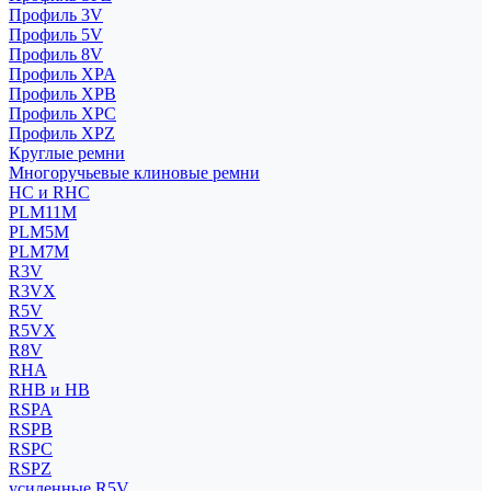
Профиль 3V
Профиль 5V
Профиль 8V
Профиль XPA
Профиль XPB
Профиль XPC
Профиль XPZ
Круглые ремни
Многоручьевые клиновые ремни
HC и RHC
PLM11M
PLM5M
PLM7M
R3V
R3VX
R5V
R5VX
R8V
RHA
RHB и HB
RSPA
RSPB
RSPC
RSPZ
усиленные R5V