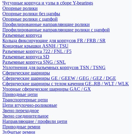
Чугунные корпуса и узлы в сборе Y-bearings
Опорные ролики
Опорные ролики без цапфы
Опорные ролики с цапфой
Профилированные направляющие ролики
Профилированные направляющие ролики с цапфой
Разъемные корпуса
Кольца фиксирующие для корпусов FR / FRB / SR
Концевые крышки ASNH / TSU
Разъемные корпуса 722 / FNL / F5
Разъемные корпуса SD
Разъемные корпуса SNG / SNL
Уплотнения для разъемных корпусов TSN / TSNG
Сферические шарниры
Сферические шарниры GE / GEEW / GEG / GEZ / DGE
Сферические шарниры с телом качения GE..RB / WLT / WLK
Упорные сферические шарниры GAC / GX
Приводные цепи
Транспортерные цепи
Цепи втулочно-роликовые
Звено переходное
Звено соединительное
Направляющие / профили цепи
Приводные ремни
Зубчатые ремни