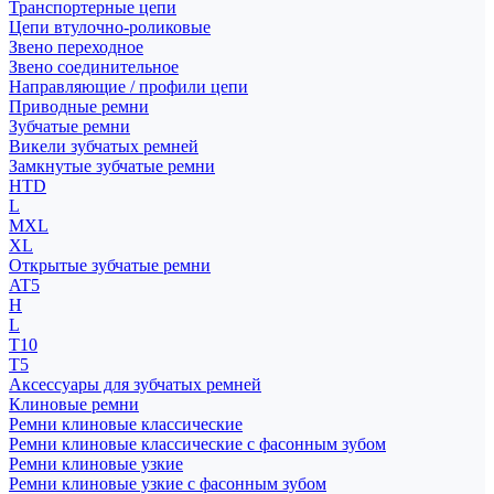
Транспортерные цепи
Цепи втулочно-роликовые
Звено переходное
Звено соединительное
Направляющие / профили цепи
Приводные ремни
Зубчатые ремни
Викели зубчатых ремней
Замкнутые зубчатые ремни
HTD
L
MXL
XL
Открытые зубчатые ремни
AT5
H
L
T10
T5
Аксессуары для зубчатых ремней
Клиновые ремни
Ремни клиновые классические
Ремни клиновые классические с фасонным зубом
Ремни клиновые узкие
Ремни клиновые узкие с фасонным зубом