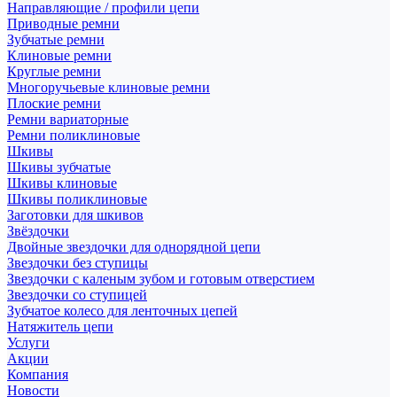
Направляющие / профили цепи
Приводные ремни
Зубчатые ремни
Клиновые ремни
Круглые ремни
Многоручьевые клиновые ремни
Плоские ремни
Ремни вариаторные
Ремни поликлиновые
Шкивы
Шкивы зубчатые
Шкивы клиновые
Шкивы поликлиновые
Заготовки для шкивов
Звёздочки
Двойные звездочки для однорядной цепи
Звездочки без ступицы
Звездочки с каленым зубом и готовым отверстием
Звездочки со ступицей
Зубчатое колесо для ленточных цепей
Натяжитель цепи
Услуги
Акции
Компания
Новости