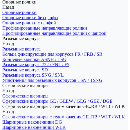
Опорные ролики
Назад
Опорные ролики
Опорные ролики без цапфы
Опорные ролики с цапфой
Профилированные направляющие ролики
Профилированные направляющие ролики с цапфой
Разъемные корпуса
Назад
Разъемные корпуса
Кольца фиксирующие для корпусов FR / FRB / SR
Концевые крышки ASNH / TSU
Разъемные корпуса 722 / FNL / F5
Разъемные корпуса SD
Разъемные корпуса SNG / SNL
Уплотнения для разъемных корпусов TSN / TSNG
Сферические шарниры
Назад
Сферические шарниры
Сферические шарниры GE / GEEW / GEG / GEZ / DGE
Сферические шарниры с телом качения GE..RB / WLT / WLK
Назад
Сферические шарниры с телом качения GE..RB / WLT / WLK
Шарнирные наконечники DG
Шарнирные наконечники WLK