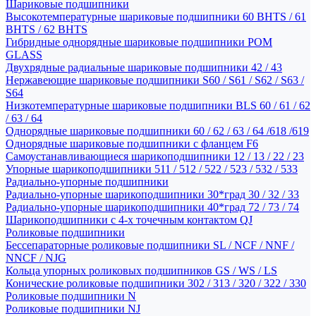
Шариковые подшипники
Высокотемпературные шариковые подшипники 60 BHTS / 61
BHTS / 62 BHTS
Гибридные однорядные шариковые подшипники POM
GLASS
Двухрядные радиальные шариковые подшипники 42 / 43
Нержавеющие шариковые подшипники S60 / S61 / S62 / S63 /
S64
Низкотемпературные шариковые подшипники BLS 60 / 61 / 62
/ 63 / 64
Однорядные шариковые подшипники 60 / 62 / 63 / 64 /618 /619
Однорядные шариковые подшипники с фланцем F6
Самоустанавливающиеся шарикоподшипники 12 / 13 / 22 / 23
Упорные шарикоподшипники 511 / 512 / 522 / 523 / 532 / 533
Радиально-упорные подшипники
Радиально-упорные шарикоподшипники 30*град 30 / 32 / 33
Радиально-упорные шарикоподшипники 40*град 72 / 73 / 74
Шарикоподшипники с 4-х точечным контактом QJ
Роликовые подшипники
Бессепараторные роликовые подшипники SL / NCF / NNF /
NNCF / NJG
Кольца упорных роликовых подшипников GS / WS / LS
Конические роликовые подшипники 302 / 313 / 320 / 322 / 330
Роликовые подшипники N
Роликовые подшипники NJ