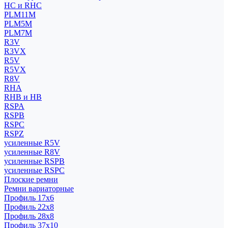
HC и RHC
PLM11M
PLM5M
PLM7M
R3V
R3VX
R5V
R5VX
R8V
RHA
RHB и HB
RSPA
RSPB
RSPC
RSPZ
усиленные R5V
усиленные R8V
усиленные RSPB
усиленные RSPC
Плоские ремни
Ремни вариаторные
Профиль 17x6
Профиль 22x8
Профиль 28x8
Профиль 37x10