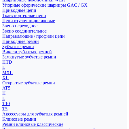
Упорные сферические шарниры GAC / GX
Приводные цепи
Транспортерные цепи
Цепи втулочно-роликовые
Звено переходное
Звено соединительное
Направляющие / профили цепи
Приводные ремни
Зубчатые ремни
Викели зубчатых ремней
Замкнутые зубчатые ремни
HTD
L
MXL
XL
Открытые зубчатые ремни
AT5
H
L
T10
T5
Аксессуары для зубчатых ремней
Клиновые ремни
Ремни клиновые классические