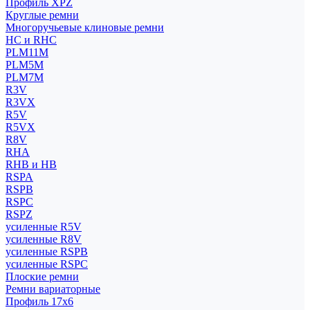
Профиль XPZ
Круглые ремни
Многоручьевые клиновые ремни
HC и RHC
PLM11M
PLM5M
PLM7M
R3V
R3VX
R5V
R5VX
R8V
RHA
RHB и HB
RSPA
RSPB
RSPC
RSPZ
усиленные R5V
усиленные R8V
усиленные RSPB
усиленные RSPC
Плоские ремни
Ремни вариаторные
Профиль 17x6