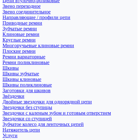
Цепи втулочно-роликовые
Звено переходное
Звено соединительное
Направляющие / профили цепи
Приводные ремни
Зубчатые ремни
Клиновые ремни
Круглые ремни
Многоручьевые клиновые ремни
Плоские ремни
Ремни вариаторные
Ремни поликлиновые
Шкивы
Шкивы зубчатые
Шкивы клиновые
Шкивы поликлиновые
Заготовки для шкивов
Звёздочки
Двойные звездочки для однорядной цепи
Звездочки без ступицы
Звездочки с каленым зубом и готовым отверстием
Звездочки со ступицей
Зубчатое колесо для ленточных цепей
Натяжитель цепи
Услуги