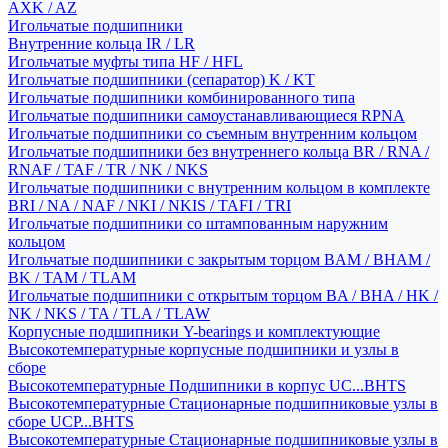
AXK / AZ
Игольчатые подшипники
Внутренние кольца IR / LR
Игольчатые муфты типа HF / HFL
Игольчатые подшипники (сепаратор) K / KT
Игольчатые подшипники комбинированного типа
Игольчатые подшипники самоустанавливающиеся RPNA
Игольчатые подшипники со съемным внутренним кольцом
Игольчатые подшипники без внутреннего кольца BR / RNA /
RNAF / TAF / TR / NK / NKS
Игольчатые подшипники с внутренним кольцом в комплекте
BRI / NA / NAF / NKI / NKIS / TAFI / TRI
Игольчатые подшипники со штампованным наружним
кольцом
Игольчатые подшипники с закрытым торцом BAM / BHAM /
BK / TAM / TLAM
Игольчатые подшипники с открытым торцом BA / BHA / HK /
NK / NKS / TA / TLA / TLAW
Корпусные подшипники Y-bearings и комплектующие
Высокотемпературные корпусные подшипники и узлы в
сборе
Высокотемпературные Подшипники в корпус UC...BHTS
Высокотемпературные Стационарные подшипниковые узлы в
сборе UCP...BHTS
Высокотемпературные Стационарные подшипниковые узлы в