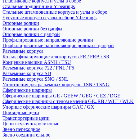
Пластиковые корпуса и узлы в сборе
Стальные подшипники Y-bearings
Стальные штампованные корпуса и узлы в сборе
Чугунные корпуса и узлы в сборе Y-bearings
Опорные ролики
Опорные ролики без цапфы
Опорные ролики с цапфой
Профилированные направляющие ролики
Профилированные направляющие ролики с цапфой
Разъемные корпуса
Кольца фиксирующие для корпусов FR / FRB / SR
Концевые крышки ASNH / TSU
Разъемные корпуса 722 / FNL / F5
Разъемные корпуса SD
Разъемные корпуса SNG / SNL
Уплотнения для разъемных корпусов TSN / TSNG
Сферические шарниры
Сферические шарниры GE / GEEW / GEG / GEZ / DGE
Сферические шарниры с телом качения GE..RB / WLT / WLK
Упорные сферические шарниры GAC / GX
Приводные цепи
Транспортерные цепи
Цепи втулочно-роликовые
Звено переходное
Звено соединительное