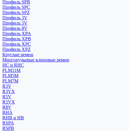
Профиль SPB
Профиль SPC
Профиль SPZ
Профиль 3V
Профиль 5V
Профиль 8V
Профиль XPA
Профиль XPB
Профиль XPC
Профиль XPZ
Круглые ремни
Многоручьевые клиновые ремни
HC и RHC
PLM11M
PLM5M
PLM7M
R3V
R3VX
R5V
R5VX
R8V
RHA
RHB и HB
RSPA
RSPB