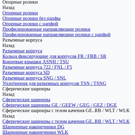
Опорные ролики
Назад
Опорные ролики
Опорные ролики без цапфы
Опорные ролики с цапфой
Профилированные направляющие ролики
Профилированные направляющие ролики с цапфой
Разъемные корпуса
Назад
Разъемные корпуса
Кольца фиксирующие для корпусов FR / FRB / SR
Концевые крышки ASNH / TSU
Разъемные корпуса 722 / FNL / F5
Разъемные корпуса SD
Разъемные корпуса SNG / SNL
Уплотнения для разъемных корпусов TSN / TSNG
Сферические шарниры
Назад
Сферические шарниры
Сферические шарниры GE / GEEW / GEG / GEZ / DGE
Сферические шарниры с телом качения GE..RB / WLT / WLK
Назад
Сферические шарниры с телом качения GE..RB / WLT / WLK
Шарнирные наконечники DG
Шарнирные наконечники WLK