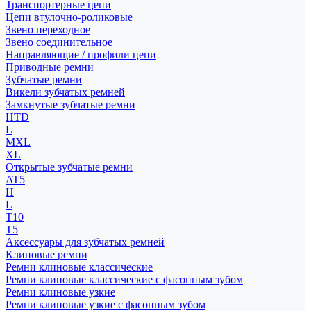
Транспортерные цепи
Цепи втулочно-роликовые
Звено переходное
Звено соединительное
Направляющие / профили цепи
Приводные ремни
Зубчатые ремни
Викели зубчатых ремней
Замкнутые зубчатые ремни
HTD
L
MXL
XL
Открытые зубчатые ремни
AT5
H
L
T10
T5
Аксессуары для зубчатых ремней
Клиновые ремни
Ремни клиновые классические
Ремни клиновые классические с фасонным зубом
Ремни клиновые узкие
Ремни клиновые узкие с фасонным зубом