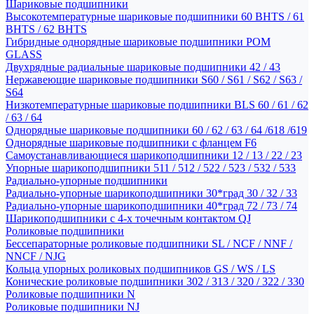
Шариковые подшипники
Высокотемпературные шариковые подшипники 60 BHTS / 61
BHTS / 62 BHTS
Гибридные однорядные шариковые подшипники POM
GLASS
Двухрядные радиальные шариковые подшипники 42 / 43
Нержавеющие шариковые подшипники S60 / S61 / S62 / S63 /
S64
Низкотемпературные шариковые подшипники BLS 60 / 61 / 62
/ 63 / 64
Однорядные шариковые подшипники 60 / 62 / 63 / 64 /618 /619
Однорядные шариковые подшипники с фланцем F6
Самоустанавливающиеся шарикоподшипники 12 / 13 / 22 / 23
Упорные шарикоподшипники 511 / 512 / 522 / 523 / 532 / 533
Радиально-упорные подшипники
Радиально-упорные шарикоподшипники 30*град 30 / 32 / 33
Радиально-упорные шарикоподшипники 40*град 72 / 73 / 74
Шарикоподшипники с 4-х точечным контактом QJ
Роликовые подшипники
Бессепараторные роликовые подшипники SL / NCF / NNF /
NNCF / NJG
Кольца упорных роликовых подшипников GS / WS / LS
Конические роликовые подшипники 302 / 313 / 320 / 322 / 330
Роликовые подшипники N
Роликовые подшипники NJ