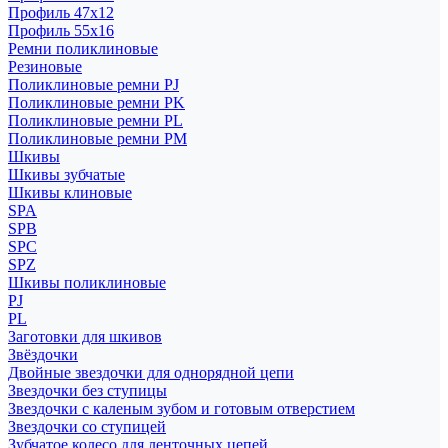
Профиль 47x12
Профиль 55x16
Ремни поликлиновые
Резиновые
Поликлиновые ремни PJ
Поликлиновые ремни PK
Поликлиновые ремни PL
Поликлиновые ремни PM
Шкивы
Шкивы зубчатые
Шкивы клиновые
SPA
SPB
SPC
SPZ
Шкивы поликлиновые
PJ
PL
Заготовки для шкивов
Звёздочки
Двойные звездочки для однорядной цепи
Звездочки без ступицы
Звездочки с каленым зубом и готовым отверстием
Звездочки со ступицей
Зубчатое колесо для ленточных цепей