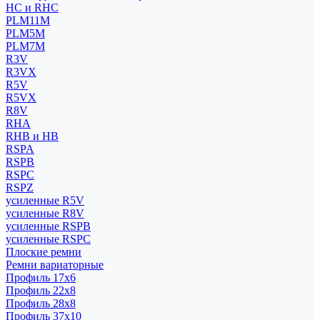
HC и RHC
PLM11M
PLM5M
PLM7M
R3V
R3VX
R5V
R5VX
R8V
RHA
RHB и HB
RSPA
RSPB
RSPC
RSPZ
усиленные R5V
усиленные R8V
усиленные RSPB
усиленные RSPC
Плоские ремни
Ремни вариаторные
Профиль 17x6
Профиль 22x8
Профиль 28x8
Профиль 37x10