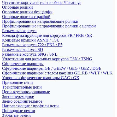
Чугунные корпуса и узлы в сборе Y-bearings
Опорные ролики
Опорные ролики без цапфы
Опорные ролики с цапфой
Профилированные направляющие ролики
Профилированные направляющие ролики с цапфой
Разъемные корпуса
Кольца фиксирующие для корпусов FR / FRB / SR
Концевые крышки ASNH / TSU
Разъемные корпуса 722 / FNL / F5
Разъемные корпуса SD
Разъемные корпуса SNG / SNL
Уплотнения для разъемных корпусов TSN / TSNG
Сферические шарниры
Сферические шарниры GE / GEEW / GEG / GEZ / DGE
Сферические шарниры с телом качения GE..RB / WLT / WLK
Упорные сферические шарниры GAC / GX
Приводные цепи
Транспортерные цепи
Цепи втулочно-роликовые
Звено переходное
Звено соединительное
Направляющие / профили цепи
Приводные ремни
Зубчатые ремни