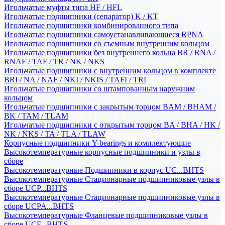
Игольчатые муфты типа HF / HFL
Игольчатые подшипники (сепаратор) K / KT
Игольчатые подшипники комбинированного типа
Игольчатые подшипники самоустанавливающиеся RPNA
Игольчатые подшипники со съемным внутренним кольцом
Игольчатые подшипники без внутреннего кольца BR / RNA /
RNAF / TAF / TR / NK / NKS
Игольчатые подшипники с внутренним кольцом в комплекте
BRI / NA / NAF / NKI / NKIS / TAFI / TRI
Игольчатые подшипники со штампованным наружним
кольцом
Игольчатые подшипники с закрытым торцом BAM / BHAM /
BK / TAM / TLAM
Игольчатые подшипники с открытым торцом BA / BHA / HK /
NK / NKS / TA / TLA / TLAW
Корпусные подшипники Y-bearings и комплектующие
Высокотемпературные корпусные подшипники и узлы в
сборе
Высокотемпературные Подшипники в корпус UC...BHTS
Высокотемпературные Стационарные подшипниковые узлы в
сборе UCP...BHTS
Высокотемпературные Стационарные подшипниковые узлы в
сборе UCPA...BHTS
Высокотемпературные Фланцевые подшипниковые узлы в
сборе UCF...BHTS