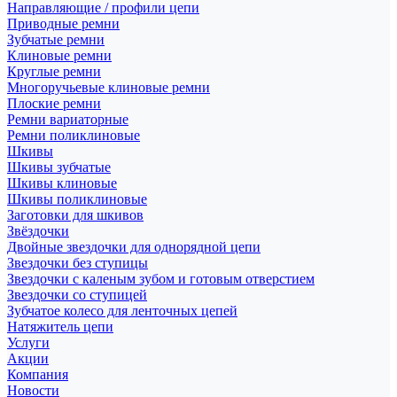
Направляющие / профили цепи
Приводные ремни
Зубчатые ремни
Клиновые ремни
Круглые ремни
Многоручьевые клиновые ремни
Плоские ремни
Ремни вариаторные
Ремни поликлиновые
Шкивы
Шкивы зубчатые
Шкивы клиновые
Шкивы поликлиновые
Заготовки для шкивов
Звёздочки
Двойные звездочки для однорядной цепи
Звездочки без ступицы
Звездочки с каленым зубом и готовым отверстием
Звездочки со ступицей
Зубчатое колесо для ленточных цепей
Натяжитель цепи
Услуги
Акции
Компания
Новости