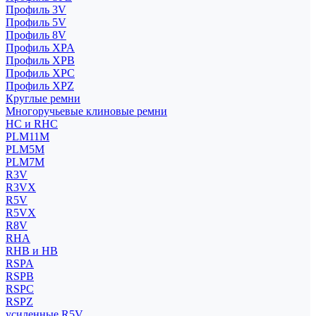
Профиль 3V
Профиль 5V
Профиль 8V
Профиль XPA
Профиль XPB
Профиль XPC
Профиль XPZ
Круглые ремни
Многоручьевые клиновые ремни
HC и RHC
PLM11M
PLM5M
PLM7M
R3V
R3VX
R5V
R5VX
R8V
RHA
RHB и HB
RSPA
RSPB
RSPC
RSPZ
усиленные R5V