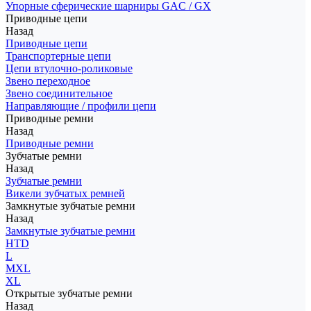
Упорные сферические шарниры GAC / GX
Приводные цепи
Назад
Приводные цепи
Транспортерные цепи
Цепи втулочно-роликовые
Звено переходное
Звено соединительное
Направляющие / профили цепи
Приводные ремни
Назад
Приводные ремни
Зубчатые ремни
Назад
Зубчатые ремни
Викели зубчатых ремней
Замкнутые зубчатые ремни
Назад
Замкнутые зубчатые ремни
HTD
L
MXL
XL
Открытые зубчатые ремни
Назад