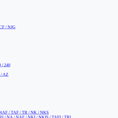
CF / NJG
 / 240
 / AZ
NAF / TAF / TR / NK / NKS
 / NA / NAF / NKI / NKIS / TAFI / TRI