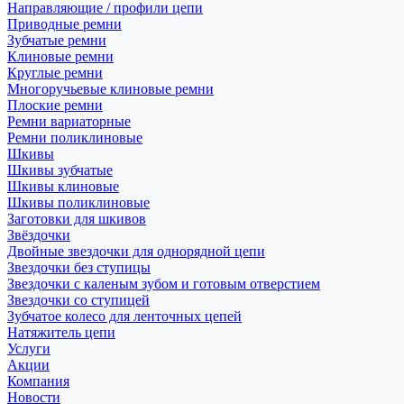
Направляющие / профили цепи
Приводные ремни
Зубчатые ремни
Клиновые ремни
Круглые ремни
Многоручьевые клиновые ремни
Плоские ремни
Ремни вариаторные
Ремни поликлиновые
Шкивы
Шкивы зубчатые
Шкивы клиновые
Шкивы поликлиновые
Заготовки для шкивов
Звёздочки
Двойные звездочки для однорядной цепи
Звездочки без ступицы
Звездочки с каленым зубом и готовым отверстием
Звездочки со ступицей
Зубчатое колесо для ленточных цепей
Натяжитель цепи
Услуги
Акции
Компания
Новости