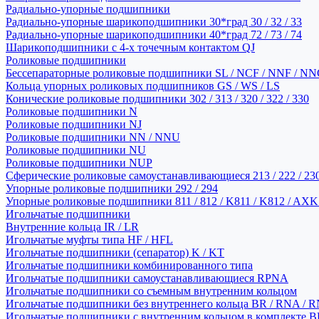
Радиально-упорные подшипники
Радиально-упорные шарикоподшипники 30*град 30 / 32 / 33
Радиально-упорные шарикоподшипники 40*град 72 / 73 / 74
Шарикоподшипники с 4-х точечным контактом QJ
Роликовые подшипники
Бессепараторные роликовые подшипники SL / NCF / NNF / NN
Кольца упорных роликовых подшипников GS / WS / LS
Конические роликовые подшипники 302 / 313 / 320 / 322 / 330
Роликовые подшипники N
Роликовые подшипники NJ
Роликовые подшипники NN / NNU
Роликовые подшипники NU
Роликовые подшипники NUP
Сферические роликовые самоустанавливающиеся 213 / 222 / 230
Упорные роликовые подшипники 292 / 294
Упорные роликовые подшипники 811 / 812 / K811 / K812 / AXK
Игольчатые подшипники
Внутренние кольца IR / LR
Игольчатые муфты типа HF / HFL
Игольчатые подшипники (сепаратор) K / KT
Игольчатые подшипники комбинированного типа
Игольчатые подшипники самоустанавливающиеся RPNA
Игольчатые подшипники со съемным внутренним кольцом
Игольчатые подшипники без внутреннего кольца BR / RNA / R
Игольчатые подшипники с внутренним кольцом в комплекте BRI