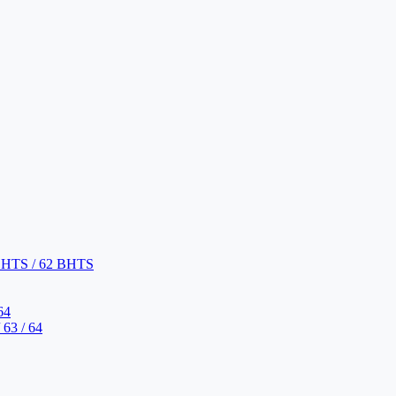
BHTS / 62 BHTS
64
63 / 64