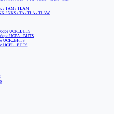
м
K / TAM / TLAM
NK / NKS / TA / TLA / TLAW
боре UCP...BHTS
сборе UCPA...BHTS
ре UCF...BHTS
ре UCFL...BHTS
S
SS