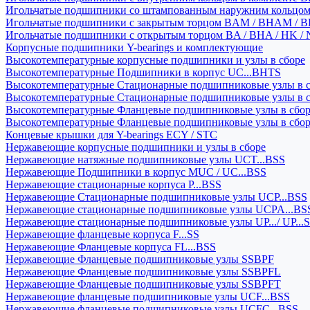
Игольчатые подшипники со штампованным наружним кольцо
Игольчатые подшипники с закрытым торцом BAM / BHAM / B
Игольчатые подшипники с открытым торцом BA / BHA / HK / 
Корпусные подшипники Y-bearings и комплектующие
Высокотемпературные корпусные подшипники и узлы в сборе
Высокотемпературные Подшипники в корпус UC...BHTS
Высокотемпературные Стационарные подшипниковые узлы в с
Высокотемпературные Стационарные подшипниковые узлы в 
Высокотемпературные Фланцевые подшипниковые узлы в сбо
Высокотемпературные Фланцевые подшипниковые узлы в сбо
Концевые крышки для Y-bearings ECY / STC
Нержавеющие корпусные подшипники и узлы в сборе
Нержавеющие натяжные подшипниковые узлы UCT...BSS
Нержавеющие Подшипники в корпус MUC / UC...BSS
Нержавеющие стационарные корпуса P...BSS
Нержавеющие Стационарные подшипниковые узлы UCP...BSS
Нержавеющие стационарные подшипниковые узлы UCPA...BS
Нержавеющие стационарные подшипниковые узлы UP.../ UP...
Нержавеющие фланцевые корпуса F...SS
Нержавеющие Фланцевые корпуса FL...BSS
Нержавеющие Фланцевые подшипниковые узлы SSBPF
Нержавеющие Фланцевые подшипниковые узлы SSBPFL
Нержавеющие Фланцевые подшипниковые узлы SSBPFT
Нержавеющие фланцевые подшипниковые узлы UCF...BSS
Нержавеющие фланцевые подшипниковые узлы UCFC...BSS