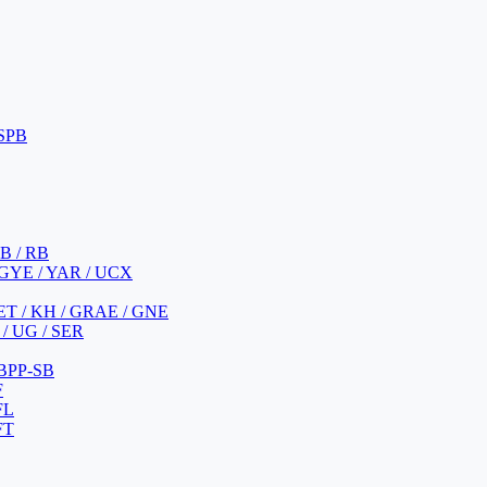
 SPB
 B / RB
 GYE / YAR / UCX
YET / KH / GRAE / GNE
/ UG / SER
 BPP-SB
F
FL
FT