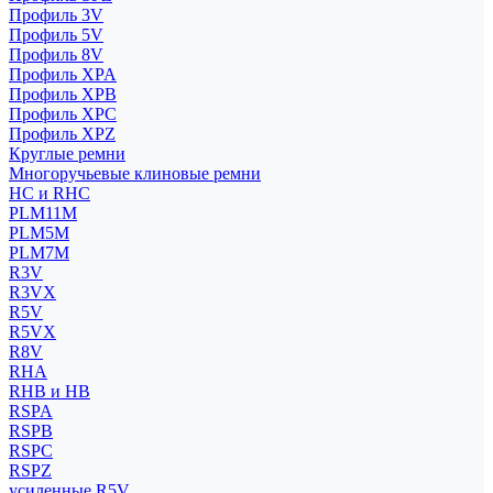
Профиль 3V
Профиль 5V
Профиль 8V
Профиль XPA
Профиль XPB
Профиль XPC
Профиль XPZ
Круглые ремни
Многоручьевые клиновые ремни
HC и RHC
PLM11M
PLM5M
PLM7M
R3V
R3VX
R5V
R5VX
R8V
RHA
RHB и HB
RSPA
RSPB
RSPC
RSPZ
усиленные R5V