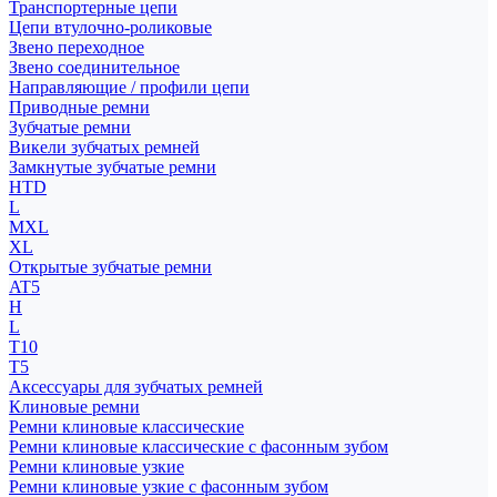
Транспортерные цепи
Цепи втулочно-роликовые
Звено переходное
Звено соединительное
Направляющие / профили цепи
Приводные ремни
Зубчатые ремни
Викели зубчатых ремней
Замкнутые зубчатые ремни
HTD
L
MXL
XL
Открытые зубчатые ремни
AT5
H
L
T10
T5
Аксессуары для зубчатых ремней
Клиновые ремни
Ремни клиновые классические
Ремни клиновые классические с фасонным зубом
Ремни клиновые узкие
Ремни клиновые узкие с фасонным зубом