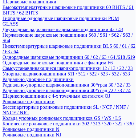
Шариковые подшипники
Высокотемпературные шариковые подшипники 60 BHTS / 61
BHTS / 62 BHTS
Гибридные однорядные шариковые подшипники POM
GLASS
Двухрядные радиальные шариковые подшипники 42 / 43
Нержавеющие шариковые подшипники S60 / S61 / S62 / S63 /
S64
Низкотемпературные шариковые подшипники BLS 60 / 61 / 62
/ 63 / 64
Однорядные шариковые подшипники 60 / 62 / 63 / 64 /618 /619
Однорядные шариковые подшипники с фланцем F6
Самоустанавливающиеся шарикоподшипники 12 / 13 / 22 / 23
Упорные шарикоподшипники 511 / 512 / 522 / 523 / 532 / 533
Радиально-упорные подшипники
Радиально-упорные шарикоподшипники 30*град 30 / 32 / 33
Радиально-упорные шарикоподшипники 40*град 72 / 73 / 74
Шарикоподшипники с 4-х точечным контактом QJ
Роликовые подшипники
Бессепараторные роликовые подшипники SL / NCF / NNF /
NNCF / NJG
Кольца упорных роликовых подшипников GS / WS / LS
Конические роликовые подшипники 302 / 313 / 320 / 322 / 330
Роликовые подшипники N
Роликовые подшипники NJ