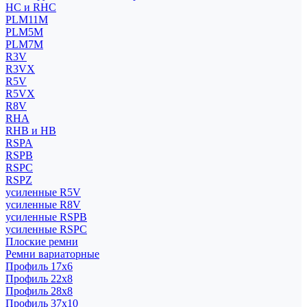
HC и RHC
PLM11M
PLM5M
PLM7M
R3V
R3VX
R5V
R5VX
R8V
RHA
RHB и HB
RSPA
RSPB
RSPC
RSPZ
усиленные R5V
усиленные R8V
усиленные RSPB
усиленные RSPC
Плоские ремни
Ремни вариаторные
Профиль 17x6
Профиль 22x8
Профиль 28x8
Профиль 37x10