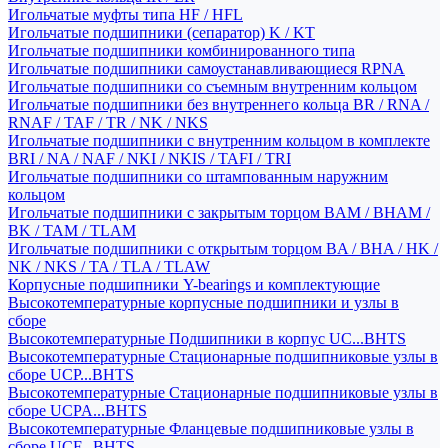
Игольчатые муфты типа HF / HFL
Игольчатые подшипники (сепаратор) K / KT
Игольчатые подшипники комбинированного типа
Игольчатые подшипники самоустанавливающиеся RPNA
Игольчатые подшипники со съемным внутренним кольцом
Игольчатые подшипники без внутреннего кольца BR / RNA /
RNAF / TAF / TR / NK / NKS
Игольчатые подшипники с внутренним кольцом в комплекте
BRI / NA / NAF / NKI / NKIS / TAFI / TRI
Игольчатые подшипники со штампованным наружним
кольцом
Игольчатые подшипники с закрытым торцом BAM / BHAM /
BK / TAM / TLAM
Игольчатые подшипники с открытым торцом BA / BHA / HK /
NK / NKS / TA / TLA / TLAW
Корпусные подшипники Y-bearings и комплектующие
Высокотемпературные корпусные подшипники и узлы в
сборе
Высокотемпературные Подшипники в корпус UC...BHTS
Высокотемпературные Стационарные подшипниковые узлы в
сборе UCP...BHTS
Высокотемпературные Стационарные подшипниковые узлы в
сборе UCPA...BHTS
Высокотемпературные Фланцевые подшипниковые узлы в
сборе UCF...BHTS