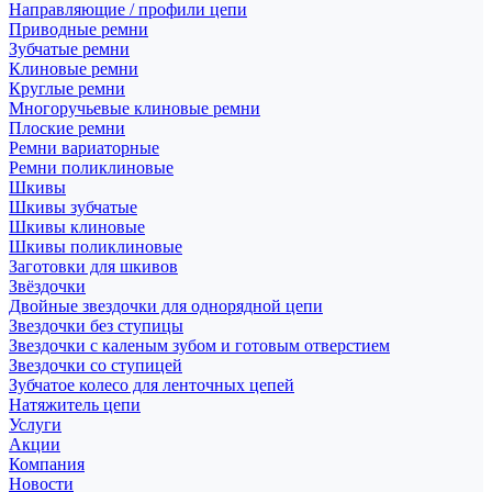
Направляющие / профили цепи
Приводные ремни
Зубчатые ремни
Клиновые ремни
Круглые ремни
Многоручьевые клиновые ремни
Плоские ремни
Ремни вариаторные
Ремни поликлиновые
Шкивы
Шкивы зубчатые
Шкивы клиновые
Шкивы поликлиновые
Заготовки для шкивов
Звёздочки
Двойные звездочки для однорядной цепи
Звездочки без ступицы
Звездочки с каленым зубом и готовым отверстием
Звездочки со ступицей
Зубчатое колесо для ленточных цепей
Натяжитель цепи
Услуги
Акции
Компания
Новости