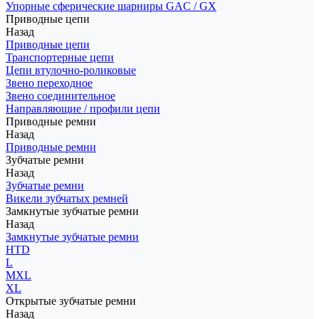
Упорные сферические шарниры GAC / GX
Приводные цепи
Назад
Приводные цепи
Транспортерные цепи
Цепи втулочно-роликовые
Звено переходное
Звено соединительное
Направляющие / профили цепи
Приводные ремни
Назад
Приводные ремни
Зубчатые ремни
Назад
Зубчатые ремни
Викели зубчатых ремней
Замкнутые зубчатые ремни
Назад
Замкнутые зубчатые ремни
HTD
L
MXL
XL
Открытые зубчатые ремни
Назад