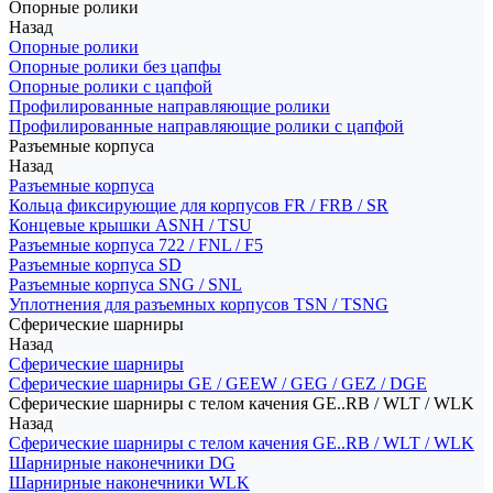
Опорные ролики
Назад
Опорные ролики
Опорные ролики без цапфы
Опорные ролики с цапфой
Профилированные направляющие ролики
Профилированные направляющие ролики с цапфой
Разъемные корпуса
Назад
Разъемные корпуса
Кольца фиксирующие для корпусов FR / FRB / SR
Концевые крышки ASNH / TSU
Разъемные корпуса 722 / FNL / F5
Разъемные корпуса SD
Разъемные корпуса SNG / SNL
Уплотнения для разъемных корпусов TSN / TSNG
Сферические шарниры
Назад
Сферические шарниры
Сферические шарниры GE / GEEW / GEG / GEZ / DGE
Сферические шарниры с телом качения GE..RB / WLT / WLK
Назад
Сферические шарниры с телом качения GE..RB / WLT / WLK
Шарнирные наконечники DG
Шарнирные наконечники WLK