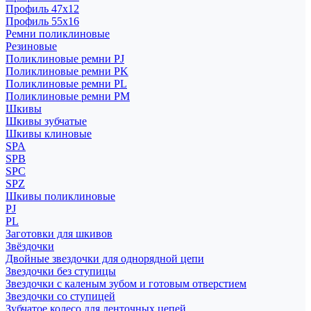
Профиль 47x12
Профиль 55x16
Ремни поликлиновые
Резиновые
Поликлиновые ремни PJ
Поликлиновые ремни PK
Поликлиновые ремни PL
Поликлиновые ремни PM
Шкивы
Шкивы зубчатые
Шкивы клиновые
SPA
SPB
SPC
SPZ
Шкивы поликлиновые
PJ
PL
Заготовки для шкивов
Звёздочки
Двойные звездочки для однорядной цепи
Звездочки без ступицы
Звездочки с каленым зубом и готовым отверстием
Звездочки со ступицей
Зубчатое колесо для ленточных цепей