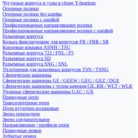
Чугунные корпуса и узлы в сборе Y-bearings
Опорные ролики
Опорные ролики без цапфы
Опорные ролики с цапфой
Профилированные направляющие ролики
Профилированные направляющие ролики с цапфой
Разъемные корпуса
Кольца фиксирующие для корпусов FR / FRB / SR
Концевые крышки ASNH / TSU
Разъемные корпуса 722 / FNL / F5
Разъемные корпуса SD
Разъемные корпуса SNG / SNL
Уплотнения для разъемных корпусов TSN / TSNG
Сферические шарниры
Сферические шарниры GE / GEEW / GEG / GEZ / DGE
Сферические шарниры с телом качения GE..RB / WLT / WLK
Упорные сферические шарниры GAC / GX
Приводные цепи
Транспортерные цепи
Цепи втулочно-роликовые
Звено переходное
Звено соединительное
Направляющие / профили цепи
Приводные ремни
Зубчатые ремни